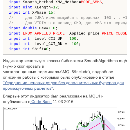
input
 Smooth_Method XMA_Method=
MODE_SMMA
;           
input
uint
 XLength=
12
;                              
input
int
 XPhase=
15
;                                
//---- для JJMA изменяющийся в пределах -100 ... +10
//---- Для VIDIA это период CMO, для AMA это период 
input
double
 Dev=
1.0
;                               
input
ENUM_APPLIED_PRICE
  Applied_price=
PRICE_CLOSE
;
input
int
  Level_CCI_UP = 
100
;                      
input
int
  Level_CCI_DN = -
100
;                     
input
int
 Shift=
0
;                                  
Индикатор использует классы библиотеки SmoothAlgorithms.mqh
(нужно скопировать в
<каталог_данных_терминала>\MQL5\Include), подробное
описание работы с которыми было опубликовано в статье
"Усреднение ценовых рядов без дополнительных буферов для
промежуточных расчетов"
.
Впервые этот индикатор был реализован на MQL4 и
опубликован в
Code Base
11.03.2016.