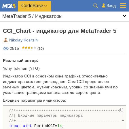
CodeBase
Вход
MetaTrader 5 / Индикаторы
CCI_Chart - индикатор для MetaTrader 5
Nikolay Kositsin
2515
(20)
Реальный автор:
Yuriy Tokman (YTG)
Индикатор CCI в основном окне графика относительно
индикатора скользящая средняя. Сам CCI представлен
зелёным цветом, мувинг красным, уровни со значениями по
умолчанию границами канала светло-серого цвета.
Входные параметры индикатора:
//+----------------------------------------------+
//| Входные параметры индикатора                 |
//+----------------------------------------------+
input
uint
 PeriodCCI=
14
;                            