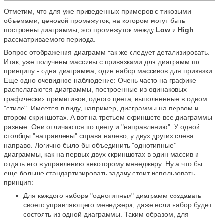
Отметим, что для уже приведенных примеров с тиковыми
объемами, ценовой промежуток, на котором могут быть
построены диаграммы, это промежуток между
Low
и
High
рассматриваемого периода.
Вопрос отображения диаграмм так же следует детализировать.
Итак, уже получены массивы с привязками для диаграмм по
принципу - одна диаграмма, один набор массивов для привязки.
Еще одно очевидное наблюдение: Очень часто на графике
располагаются диаграммы, построенные из одинаковых
графических примитивов, одного цвета, выполненные в одном
"стиле". Имеется в виду, например, диаграммы на первом и
втором скриншотах. А вот на третьем скриншоте все диаграммы
разные. Они отличаются по цвету и "направлению". У одной
столбцы "направлены" справа налево, у двух других слева
направо. Логично было бы объединить "однотипные"
диаграммы, как на первых двух скриншотах в один массив и
отдать его в управлению некоторому менеджеру. Ну а что бы
еще больше стандартизировать задачу стоит использовать
принцип:
Для каждого набора "однотипных" диаграмм создавать
своего управляющего менеджера, даже если набор будет
состоять из одной диаграммы. Таким образом, для