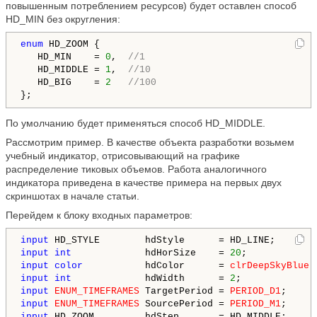
повышенным потреблением ресурсов) будет оставлен способ
HD_MIN без округления:
enum
 HD_ZOOM {

   HD_MIN    = 
0
,  
//1
   HD_MIDDLE = 
1
,  
//10
   HD_BIG    = 
2
//100
}; 
По умолчанию будет применяться способ HD_MIDDLE.
Рассмотрим пример. В качестве объекта разработки возьмем
учебный индикатор, отрисовывающий на графике
распределение тиковых объемов. Работа аналогичного
индикатора приведена в качестве примера на первых двух
скриншотах в начале статьи.
Перейдем к блоку входных параметров:
input
input
int
             hdHorSize    = 
20
input
color
           hdColor      = 
clrDeepSkyBlue
input
int
             hdWidth      = 
2
input
ENUM_TIMEFRAMES
 TargetPeriod = 
PERIOD_D1
input
ENUM_TIMEFRAMES
 SourcePeriod = 
PERIOD_M1
input