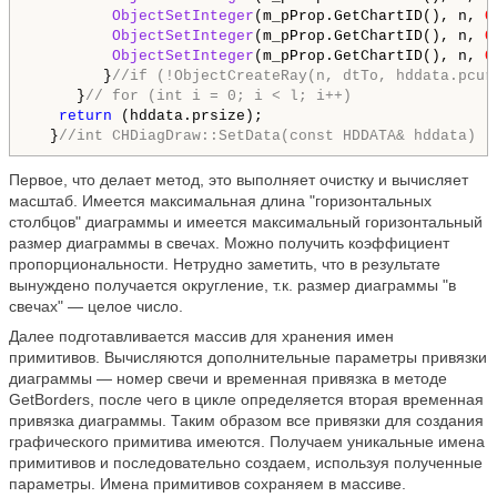
ObjectSetInteger
(m_pProp.GetChartID(), n, 
O
ObjectSetInteger
(m_pProp.GetChartID(), n, 
O
ObjectSetInteger
(m_pProp.GetChartID(), n, 
O
        }
//if (!ObjectCreateRay(n, dtTo, hddata.pcur
     }
// for (int i = 0; i < l; i++)      
return
 (hddata.prsize);

  }
//int CHDiagDraw::SetData(const HDDATA& hddata)
Первое, что делает метод, это выполняет очистку и вычисляет
масштаб. Имеется максимальная длина "горизонтальных
столбцов" диаграммы и имеется максимальный горизонтальный
размер диаграммы в свечах. Можно получить коэффициент
пропорциональности. Нетрудно заметить, что в результате
вынуждено получается округление, т.к. размер диаграммы "в
свечах" — целое число.
Далее подготавливается массив для хранения имен
примитивов. Вычисляются дополнительные параметры привязки
диаграммы — номер свечи и временная привязка в методе
GetBorders, после чего в цикле определяется вторая временная
привязка диаграммы. Таким образом все привязки для создания
графического примитива имеются. Получаем уникальные имена
примитивов и последовательно создаем, используя полученные
параметры. Имена примитивов сохраняем в массиве.