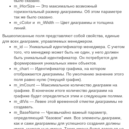
было сказано.
m_iHorSize — Это максимально возможный
горизонтальный размер диаграммы. Об этом параметре
так же было сказано.
m_cColor и m_iWidth — Цвет диаграммы и толщина
линий.
Вышеописанные поля представляют собой свойства, единые
для всех диаграмм, управляемых менеджером.
m_id — Уникальный идентификатор менеджера. С учетом
того, что менеджер может быть не один, у него должен
быть уникальный идентификатор. Он потребуется для
формирования уникальных имен объектов.
m_chart — Идентификатор графика, на котором
отображаются диаграммы. По умолчанию значение этого
поля равно нулю (текущий график).
m_imCount — Максимальное количество диаграмм на
графике. В конечном итоге количество диаграмм на
графике будет определяться этим и следующим полями.
m_dtVis — Левее этой временной отметки диаграммы не
создавать.
m_BaseName — Чрезвычайно важный параметр,
определяющий "базовое" имя. Все элементы диаграмм,
как и сами диаграммы для успешного создания должны
иметь уникальные имена. Такие имена будут даваться на