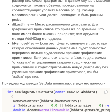
размер столбиков" диаграммы. В данном случае в массиве
содержатся тиковые объемы, проторгованные на
соответствующих уровнях массива pcur[]. Размер
массивов pcur и vcur должен совпадать и быть равным
prsize.
dtLastTime — Место расположения диаграммы. Для
графических примитивов это привязка по времени. Это
поле имеет более высокий приоритет, чем аргумент
метода AddHDiag менеджера.
bRemovePrev — Если этот флаг установлен в true, то при
каждом обновлении данных диаграмма будет полностью
перерисовываться с удалением прежних графических
примитивов. Если установить флаг в false, то диаграмма
"откажется" от управления старыми графическими
примитивами и будет отрисовывать новую диаграмму без
удаления прежних графических примитивов, как бы
"забыв" про них.
Приведем код метода SetData полностью, в виду его важности:
int
 CHDiagDraw::SetData(
const
 HDDATA &hddata) 

  {

   RemoveContext(hddata.bRemovePrev);

if
(hddata.prmax == 
0.0
 || hddata.prsize == 
0
) 
ret
double
 dZoom=
NormalizeDouble
(hddata.prmax/m_pProp