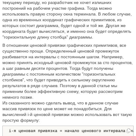
текущему периоду, но разработчик не хочет излишних
построений на рабочем участке графика. Тогда можно
использовать правую сторону окна терминала. В любом случае,
одна из временных координат графических примитивов, из
которых состоит диаграмма, будет одной и той же. Другая же
координата будет вычисляться, и именно она будет определять
"горизонтальную длину столбца" диаграммы.
В отношении ценовой привязки графических примитивов, все
существенно проще. Определенный ценовой промежуток
разбивается на интервалы с постоянным шагом. Например,
можно принять исходный ценовой промежуток за сто процентов,
а шаг равным десяти процентов. Тогда будут получены
диаграммы с постоянным количеством "горизонтальных
столбиков", что будет приводить к сильному округлению
результатов в ряде случаев. Поэтому в данной статье мы
применим более эффективную схему, которую рассмотрим
немного позже.
Из сказанного можно сделать вывод, что в данном случае
массив привязок по цене может не понадобиться. Для
вычислений i-й ценовой привязки можно использовать вот такую
простую формулу:
i-я ценовая привязка = начало ценового интервала диа