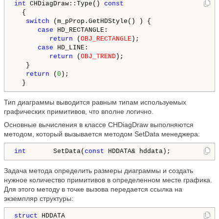
int
 CHDiagDraw::Type() 
const
  {

switch
 (m_pProp.GetHDStyle() ) {

case
 HD_RECTANGLE:

return
 (
OBJ_RECTANGLE
);

case
 HD_LINE:

return
 (
OBJ_TREND
);

   }

return
 (
0
);

  }
Тип диаграммы выводится равным типам используемых
графических примитивов, что вполне логично.
Основные вычисления в классе CHDiagDraw выполняются
методом, который вызывается методом SetData менеджера:
int
       SetData(
const
 HDDATA& hddata);
Задача метода определить размеры диаграммы и создать
нужное количество примитивов в определенном месте графика.
Для этого методу в точке вызова передается ссылка на
экземпляр структуры:
struct
 HDDATA
