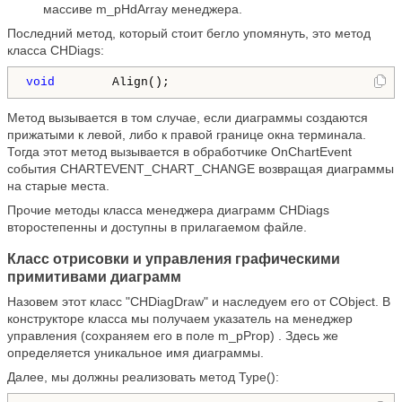
массиве m_pHdArray менеджера.
Последний метод, который стоит бегло упомянуть, это метод
класса CHDiags:
void
        Align();
Метод вызывается в том случае, если диаграммы создаются
прижатыми к левой, либо к правой границе окна терминала.
Тогда этот метод вызывается в обработчике OnChartEvent
события CHARTEVENT_CHART_CHANGE возвращая диаграммы
на старые места.
Прочие методы класса менеджера диаграмм CHDiags
второстепенны и доступны в прилагаемом файле.
Класс отрисовки и управления графическими
примитивами диаграмм
Назовем этот класс "CHDiagDraw" и наследуем его от CObject. В
конструкторе класса мы получаем указатель на менеджер
управления (сохраняем его в поле m_pProp) . Здесь же
определяется уникальное имя диаграммы.
Далее, мы должны реализовать метод Type():