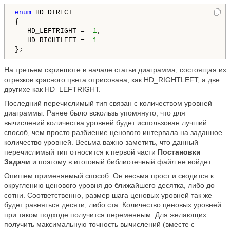
enum
 HD_DIRECT 

{

   HD_LEFTRIGHT = -
1
,

   HD_RIGHTLEFT =  
1
};
На третьем скриншоте в начале статьи диаграмма, состоящая из
отрезков красного цвета отрисована, как HD_RIGHTLEFT, а две
другихе как HD_LEFTRIGHT.
Последний перечислимый тип связан с количеством уровней
диаграммы. Ранее было вскользь упомянуто, что для
вычислений количества уровней будет использован лучший
способ, чем просто разбиение ценового интервала на заданное
количество уровней. Весьма важно заметить, что данный
перечислимый тип относится к первой части
Постановки
Задачи
и поэтому в итоговый библиотечный файл не войдет.
Опишем применяемый способ. Он весьма прост и сводится к
округлению ценового уровня до ближайшего десятка, либо до
сотни. Соответственно, размер шага ценовых уровней так же
будет равняться десяти, либо ста. Количество ценовых уровней
при таком подходе получится переменным. Для желающих
получить максимальную точность вычислений (вместе с