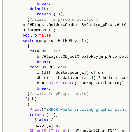
break
;

default
:

return
 (-
1
);

        }
//switch (m_pProp.m_position)
      n=CHDiags::GetUnicObjNameByPart(m_pProp.GetChar
      m_iNameBase++;

bool
 b=
false
;

switch
(m_pProp.GetHDStyle()) 

        {

case
 HD_LINE:

            b=CHDiags::ObjectCreateRay(m_pProp.GetCh
break
;

case
 HD_RECTANGLE:

if
(dl!=hddata.pcur[i]) dl=dh;

            dh=(i == hddata.prsize-
1
) ? hddata.pcur[
            b = 
ObjectCreate
(m_pProp.GetChartID(),n,
break
;

        }
//switch(m_pProp.m_style)
if
(!b) 

        {

Print
(
"ERROR while creating graphic item: "
return
 (-
1
);

           } 
else
 {

         m_hItem[i]=n;

ObjectSetInteger
(m_pProp.GetChartID(), n, 
O