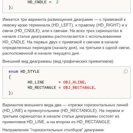
        HD_CNDLE =  
2
};
Имеется три варианта размещения диаграмм — с привязкой к
левому краю терминала (HD_LEFT), к правому (HD_RIGHT) и к
свече (HD_CNDLE), или к свечам. На всех трех скриншотах в
начале статьи диаграммы располагаются с использованием
HD_CNDLE. На первых двух с привязкой к свечам в начале
определенных периодов (началу дня), на третьем к одной свече,
расположенной в начале текущего дня.
Внешний вид диаграммы (вид графических примитивов):
enum
 HD_STYLE 

{

        HD_LINE      = 
OBJ_HLINE
,        

        HD_RECTANGLE = 
OBJ_RECTANGLE
,    

};
Вариантов внешнего вида два — отрезки горизонтальных линий
(HD_LINE) и прямоугольники (HD_RECTANGLE). На первом и
третьем скриншотах в начале статьи диаграммы состоят из
примитивов HD_LINE, а на втором из HD_RECTANGLE.
Направление "горизонтальных столбцов" диаграмм: