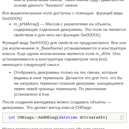
основе данного "базового" имени.
Все вышеописанные поля доступны с помощью функций вида
GetXXXX()
m_pHdArray[] — Массив с указателями на объекты,
содержащие отдельные диаграммы. Это поле не является
свойством и для него нет функции GetXXXX().
Функций вида SetXXXX() для свойств не предусмотрено. Все они
(за исключением m_BaseName) устанавливаются в конструкторе
класса. Еще одним исключением является поле m_dtVis. Оно
устанавливается в конструкторе параметром типа bool,
имеющего следующий смысл:
Отображать диаграммы только на тех свечах, которые
видимы в окне терминала. Делается это для того, что бы
не нагружать терминал показом диаграмм, находящимся
левее левой границы терминала. По умолчанию
установлено в true.
После создания менеджера можно создавать объекты —
диаграммы. Это делает метод класса CHDiags:
int
 CHDiags::AddHDiag(
datetime
 dtCreatedIn)