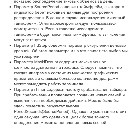
показано распределение тиковых объемов за день.
Параметр SourcePeriod содержит таймфрейм, с которого
индикатор берет исходные данные для построения
распределения. В данном случае используется минутный
таймфрейм. Этим параметром следует пользоваться
осмотрительно. Если в качестве исследуемого
таймфрейма будет месячный таймфрейм, то вычисления
могут затянуться.
Параметр hdStep содержит параметр округления ценовых
уровней. Об этом параметре и на что влияет его выбор мы
уже говорили.
Параметр MaxHDcount содержит максимальное
количество диаграмм на графике. Следует помнить, что
каждая диаграмма состоит из множества графических
примитивов и слишком большое количество диаграмм
может замедлить работу терминала.
Параметр iTimer содержит частоту срабатывания таймера.
При срабатывании проверяется создания новых свечей и
выполняются необходимые действия. Можно было бы
здесь поместить результат вызова
PeriodSeconds(
SourcePeriod). Однако по умолчанию стоит
одна секунда, что сделано в целях более точного
определения момента появления новых свечей.