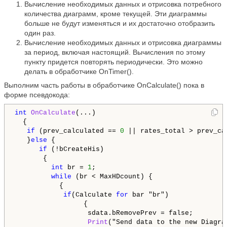
Вычисление необходимых данных и отрисовка потребного
количества диаграмм, кроме текущей. Эти диаграммы
больше не будут изменяться и их достаточно отобразить
один раз.
Вычисление необходимых данных и отрисовка диаграммы
за период, включая настоящий. Вычисления по этому
пункту придется повторять периодически. Это можно
делать в обработчике OnTimer().
Выполним часть работы в обработчике OnCalculate() пока в
форме псевдокода:
int
OnCalculate
(...)

  {

if
 (prev_calculated == 
0
 || rates_total > prev_ca
   }
else
 {

if
 (!bCreateHis) 

       {

int
 br = 
1
;

while
 (br < MaxHDcount) {

           {

if
(Calculate 
for
 bar "br") 

                 {

                  sdata.bRemovePrev = false;

Print
("Send data to the new Diagram