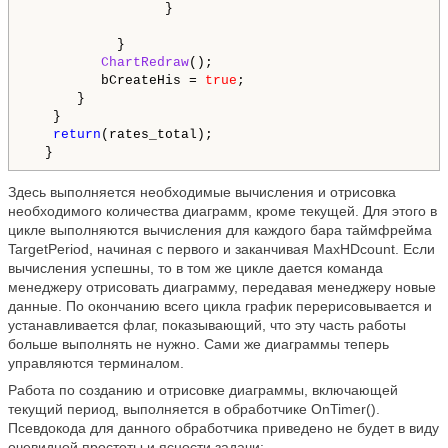
                 }

           }

ChartRedraw
();

         bCreateHis = 
true
;

      }

   }  

return
(rates_total);

  }  
Здесь выполняется необходимые вычисления и отрисовка
необходимого количества диаграмм, кроме текущей. Для этого в
цикле выполняются вычисления для каждого бара таймфрейма
TargetPeriod, начиная с первого и заканчивая MaxHDcount. Если
вычисления успешны, то в том же цикле дается команда
менеджеру отрисовать диаграмму, передавая менеджеру новые
данные. По окончанию всего цикла график перерисовывается и
устанавливается флаг, показывающий, что эту часть работы
больше выполнять не нужно. Сами же диаграммы теперь
управляются терминалом.
Работа по созданию и отрисовке диаграммы, включающей
текущий период, выполняется в обработчике OnTimer().
Псевдокода для данного обработчика приведено не будет в виду
очевидной простоты и ясности задачи: