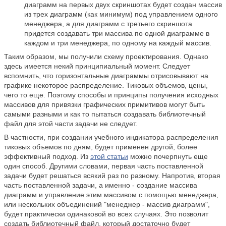
диаграмм на первых двух скриншотах будет создан массив
из трех диаграмм (как минимум) под управлением одного
менеджера, а для диаграмм с третьего скриншота
придется создавать три массива по одной диаграмме в
каждом и три менеджера, по одному на каждый массив.
Таким образом, мы получили схему проектирования. Однако
здесь имеется некий принципиальный момент. Следует
вспомнить, что горизонтальные диаграммы отрисовывают на
графике некоторое распределение. Тиковых объемов, цены,
чего то еще. Поэтому способы и принципы получения исходных
массивов для привязки графических примитивов могут быть
самыми разными и как то пытаться создавать библиотечный
файл для этой части задачи не следует.
В частности, при создании учебного индикатора распределения
тиковых объемов по дням, будет применен другой, более
эффективный подход. Из
этой статьи
можно почерпнуть еще
один способ. Другими словами, первая часть поставленной
задачи будет решаться всякий раз по разному. Напротив, вторая
часть поставленной задачи, а именно - создание массива
диаграмм и управление этим массивом с помощью менеджера,
или нескольких объединений "менеджер - массив диаграмм",
будет практически одинаковой во всех случаях. Это позволит
создать библиотечный файл, который достаточно будет