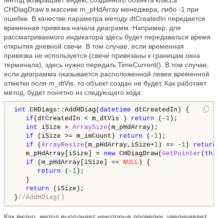
Метод возвращает индекс созданного объекта класса
CHDiagDraw в массиве m_pHdArray менеджера, либо -1 при
ошибке. В качестве параметра методу dtCreatedIn передается
временная привязка начала диаграмм. Например, для
рассматриваемого индикатора здесь будет передаваться время
открытия дневной свечи. В том случае, если временная
привязка не используется (свечи привязаны к границам окна
терминала), здесь нужно передать TimeCurrent(). В том случае,
если диаграмма оказывается расположенной левее временной
отметки поля m_dtVis, то объект создан не будет. Как работает
метод, будет понятно из следующего кода:
int
 CHDiags::AddHDiag(
datetime
 dtCreatedIn) {

if
(dtCreatedIn < m_dtVis ) 
return
 (-
1
);

int
 iSize = 
ArraySize
(m_pHdArray);

if
 (iSize >= m_imCount) 
return
 (-
1
);

if
 (
ArrayResize
(m_pHdArray,iSize+
1
) == -
1
) 
return
   m_pHdArray[iSize] = 
new
 CHDiagDraw(
GetPointer
(
thi
if
 (m_pHdArray[iSize] == 
NULL
) {

return
 (-
1
);

   }

return
 (iSize);

}
//AddHDiag()
Как видно, метод выполняет некоторые проверки, увеличивает