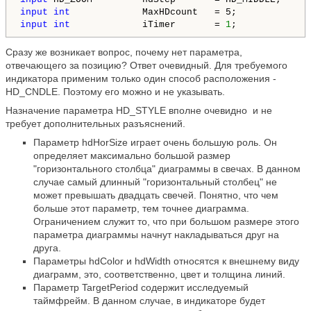
input
int
input
int
             iTimer       = 
1
;   
Сразу же возникает вопрос, почему нет параметра,
отвечающего за позицию? Ответ очевидный. Для требуемого
индикатора применим только один способ расположения -
HD_CNDLE. Поэтому его можно и не указывать.
Назначение параметра HD_STYLE вполне очевидно и не
требует дополнительных разъяснений.
Параметр hdHorSize играет очень большую роль. Он
определяет максимально большой размер
"горизонтального столбца" диаграммы в свечах. В данном
случае самый длинный "горизонтальный столбец" не
может превышать двадцать свечей. Понятно, что чем
больше этот параметр, тем точнее диаграмма.
Ограничением служит то, что при большом размере этого
параметра диаграммы начнут накладываться друг на
друга.
Параметры hdColor и hdWidth относятся к внешнему виду
диаграмм, это, соответственно, цвет и толщина линий.
Параметр TargetPeriod содержит исследуемый
таймфрейм. В данном случае, в индикаторе будет