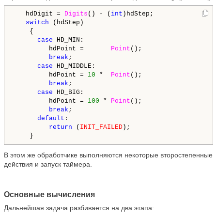
   hdDigit = 
Digits
() - (
int
)hdStep; 

switch
 (hdStep)

    {

case
 HD_MIN:

         hdPoint =       
Point
();

break
;

case
 HD_MIDDLE:

         hdPoint = 
10
 *  
Point
();

break
;     

case
 HD_BIG:

         hdPoint = 
100
 * 
Point
();

break
;      

default
:

return
 (
INIT_FAILED
);

В этом же обработчике выполняются некоторые второстепенные
действия и запуск таймера.
Основные вычисления
Дальнейшая задача разбивается на два этапа: