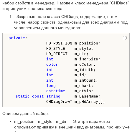
набор свойств в менеджер. Назовем класс менеджера "CHDiags"
и приступим к написанию кода:
Закрытые поля класса CHDiags, содержащие, в том
числе, набор свойств, одинаковый для всех диаграмм под
управлением данного менеджера:
private
:    

                HD_POSITION m_position;  

                HD_STYLE    m_style;     

                HD_DIRECT   m_dir;       

int
         m_iHorSize;     

color
       m_cColor;    

int
         m_iWidth;     

int
         m_id;

int
         m_imCount;       

long
        m_chart;    

datetime
    m_dtVis; 

static
const
string
      m_BaseName;  

                CHDiagDraw* m_pHdArray[];
Опишем данный набор:
m_position, m_style, m_dir — Эти три параметра
описывают привязку и внешний вид диаграмм, про них уже