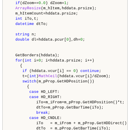
if
(dZoom==
0.0
) dZoom=
1
;

ArrayResize
(m_hItem,hddata.prsize);

   m_hItemCount=hddata.prsize;

int
 iTo,t;

datetime
 dtTo;

string
 n;

double
 dl=hddata.pcur[
0
],dh=
0
;

   GetBorders(hddata);

for
(
int
 i=
0
; i<hddata.prsize; i++) 

     {

if
 (hddata.vcur[i] == 
0
) 
continue
;

      t=(
int
)
MathCeil
(hddata.vcur[i]/dZoom);

switch
(m_pProp.GetHDPosition()) 

        {

case
 HD_LEFT:

case
 HD_RIGHT:

            iTo=m_iFrom+m_pProp.GetHDPosition()*t;

            dtTo=m_pProp.GetBarTime(iTo);

break
;

case
 HD_CNDLE:

            iTo   = m_iFrom + m_pProp.GetHDDirect() *
            dtTo  = m_pProp.GetBarTime(iTo);
