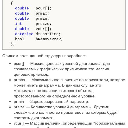
 {

double
   pcur[];

double
   prmax; 

double
   prmin;   

int
      prsize;

double
   vcur[];

datetime
 dtLastTime;

   bool     bRemovePrev;

 };
Опишем поля данной структуры подробнее:
pcur[] — Массив ценовых уровней диаграммы. Для
создаваемых графических примитивов это массив
ценовых привязок.
prmax — Максимальное значение по горизонтали, которое
может иметь диаграмма. В данном случае это
максимальное значение тикового объема,
проторгованного на определенном уровне.
prmin — Зарезервированный параметр.
prsize — Количество уровней диаграммы. Другими
словами, это количество примитивов, из которых будет
состоять диаграмма.
vcur[] — Массив величин, определяющий "горизонтальный