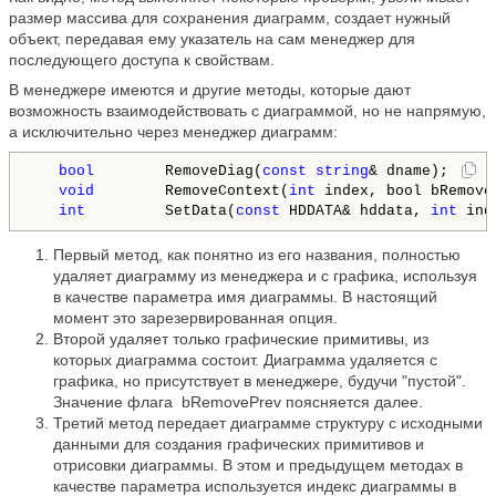
размер массива для сохранения диаграмм, создает нужный
объект, передавая ему указатель на сам менеджер для
последующего доступа к свойствам.
В менеджере имеются и другие методы, которые дают
возможность взаимодействовать с диаграммой, но не напрямую,
а исключительно через менеджер диаграмм:
bool
        RemoveDiag(
const
string
& dname);

void
        RemoveContext(
int
 index, bool bRemoveP
int
         SetData(
const
 HDDATA& hddata, 
int
 ind
Первый метод, как понятно из его названия, полностью
удаляет диаграмму из менеджера и с графика, используя
в качестве параметра имя диаграммы. В настоящий
момент это зарезервированная опция.
Второй удаляет только графические примитивы, из
которых диаграмма состоит. Диаграмма удаляется с
графика, но присутствует в менеджере, будучи "пустой".
Значение флага bRemovePrev поясняется далее.
Третий метод передает диаграмме структуру с исходными
данными для создания графических примитивов и
отрисовки диаграммы. В этом и предыдущем методах в
качестве параметра используется индекс диаграммы в