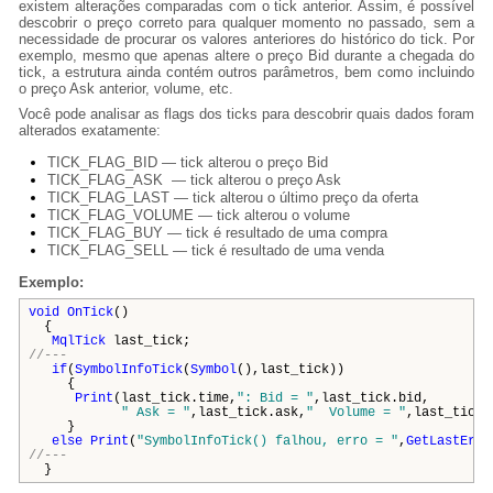
existem alterações comparadas com o tick anterior. Assim, é possível
descobrir o preço correto para qualquer momento no passado, sem a
necessidade de procurar os valores anteriores do histórico do tick. Por
exemplo, mesmo que apenas altere o preço Bid durante a chegada do
tick, a estrutura ainda contém outros parâmetros, bem como incluindo
o preço Ask anterior, volume, etc.
Você pode analisar as flags dos ticks para descobrir quais dados foram
alterados exatamente:
TICK_FLAG_BID — tick alterou o preço Bid
TICK_FLAG_ASK — tick alterou o preço Ask
TICK_FLAG_LAST — tick alterou o último preço da oferta
TICK_FLAG_VOLUME — tick alterou o volume
TICK_FLAG_BUY — tick é resultado de uma compra
TICK_FLAG_SELL — tick é resultado de uma venda
Exemplo:
void
OnTick
()
{
MqlTick
last_tick;
//---
if
(
SymbolInfoTick
(
Symbol
(),last_tick))
{
Print
(last_tick.time,
": Bid = "
,last_tick.bid,
" Ask = "
,last_tick.ask,
" Volume = "
,last_tick.
}
else
Print
(
"SymbolInfoTick() falhou, erro = "
,
GetLastErro
//---
}