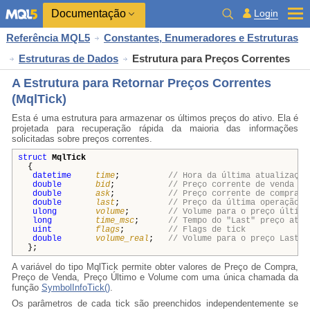
Documentação
Login
Referência MQL5
Constantes, Enumeradores e Estruturas
Estruturas de Dados
Estrutura para Preços Correntes
A Estrutura para Retornar Preços Correntes
(MqlTick)
Esta é uma estrutura para armazenar os últimos preços do ativo. Ela é
projetada para recuperação rápida da maioria das informações
solicitadas sobre preços correntes.
struct
MqlTick
{
datetime
time
;
// Hora da última atualização
double
bid
;
// Preço corrente de venda
double
ask
;
// Preço corrente de compra
double
last
;
// Preço da última operação (
ulong
volume
;
// Volume para o preço último
long
time_msc
;
// Tempo do "Last" preço atu
uint
flags
;
// Flags de tick
double
volume_real
;
// Volume para o preço Last a
};
A variável do tipo MqlTick permite obter valores de Preço de Compra,
Preço de Venda, Preço Último e Volume com uma única chamada da
função
SymbolInfoTick()
.
Os parâmetros de cada tick são preenchidos independentemente se