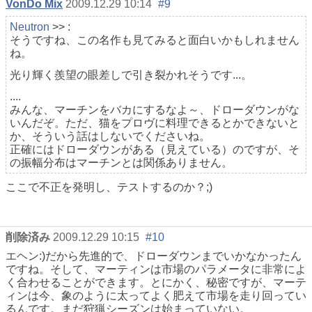
VonDo Mix
2009.12.29 10:14
#9
Neutron
>> :
そうですね、この名作も見てみると面白いかもしれません
ね。
光り輝く羨望の眼差しで引き裂かれそうです...。
....
みんな、マーチンをバカにするなよ～、ドローダウンがな
いんだぞ。ただ、猫をプロヴに料理できるとかできないと
か、そういう話はしないでくださいね。
正確にはドローダウンがある（見えている）のですが、そ
の振幅分布はマーチンとは関係ありません。
ここで不正を発明し、テストするのか？;)
削除済み
2009.12.29 10:15
#10
エヘン:)だから先進的で、ドローダウンまでいかなかったん
ですね。そして、マーティンは市場のパラメータに非常によ
く合わせることができます。とにかく、秘密ですが、マーテ
ィンは今、象のように太ってよく肥えて市場を走り回ってい
るんです。まだ狩猟シーズンは始まっていない。