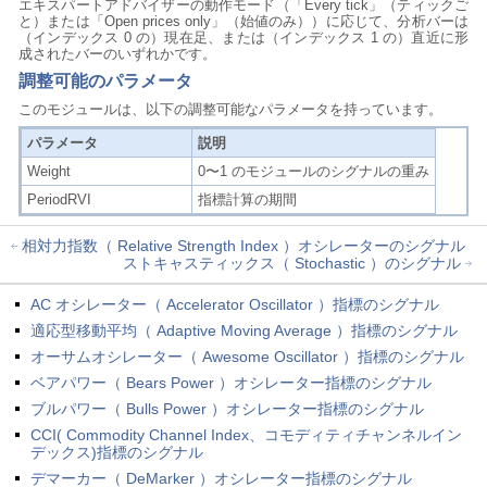
エキスパートアドバイザーの動作モード（「Every tick」（ティックご
と）または「Open prices only」（始値のみ））に応じて、分析バーは
（インデックス 0 の）現在足、または（インデックス 1 の）直近に形
成されたバーのいずれかです。
調整可能のパラメータ
このモジュールは、以下の調整可能なパラメータを持っています。
パラメータ
説明
Weight
0〜1 のモジュールのシグナルの重み
PeriodRVI
指標計算の期間
相対力指数（ Relative Strength Index ）オシレーターのシグナル
ストキャスティックス（ Stochastic ）のシグナル
AC オシレーター（ Accelerator Oscillator ）指標のシグナル
適応型移動平均（ Adaptive Moving Average ）指標のシグナル
オーサムオシレーター（ Awesome Oscillator ）指標のシグナル
ベアパワー（ Bears Power ）オシレーター指標のシグナル
ブルパワー（ Bulls Power ）オシレーター指標のシグナル
CCI( Commodity Channel Index、コモディティチャンネルイン
デックス)指標のシグナル
デマーカー（ DeMarker ）オシレーター指標のシグナル