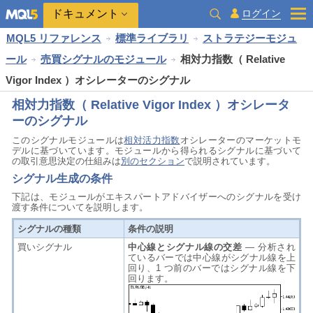
ドキュメント
ログイン
MQL5 リファレンス
標準ライブラリ
ストラテジーモジュ
ール
売買シグナルのモジュール
相対力指数（ Relative
Vigor Index ）オシレーターのシグナル
相対力指数（ Relative Vigor Index ）オシレータ
ーのシグナル
このシグナルモジュールは
相対活力指数
オシレーターのマーケットモ
デルに基づいています。モジュールから得られるシグナルに基づいて
の取引意思決定の仕組みは
別のセクション
で説明されています。
シグナル生成の条件
下記は、モジュールがエキスパートアドバイザーへのシグナルを受け
渡す条件についてを説明します。
シグナルの種類
条件の説明
買いシグナル
中心線とシグナル線の交差
— 分析され
ているバーでは中心線がシグナル線を上
回り、1 つ前のバーではシグナル線を下
回ります。