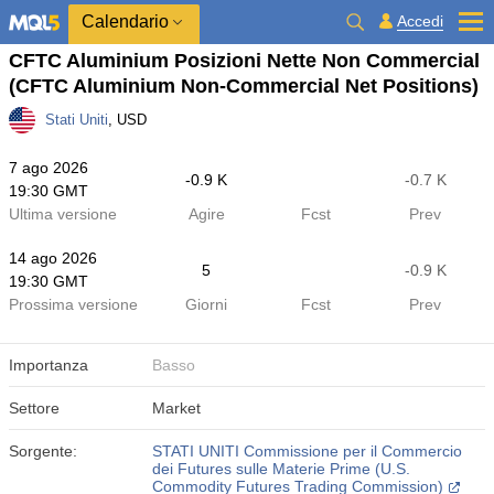
Calendario
Accedi
CFTC Aluminium Posizioni Nette Non Commercial
(CFTC Aluminium Non-Commercial Net Positions)
Stati Uniti
, USD
7 ago 2026
-0.9 K
-0.7 K
19:30 GMT
Ultima versione
Agire
Fcst
Prev
14 ago 2026
5
-0.9 K
19:30 GMT
Prossima versione
Giorni
Fcst
Prev
Importanza
Basso
Settore
Market
Sorgente:
STATI UNITI Commissione per il Commercio
dei Futures sulle Materie Prime (U.S.
Commodity Futures Trading Commission)