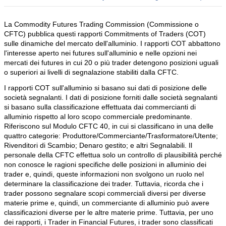
La Commodity Futures Trading Commission (Commissione o
CFTC) pubblica questi rapporti Commitments of Traders (COT)
sulle dinamiche del mercato dell'alluminio. I rapporti COT abbattono
l'interesse aperto nei futures sull'alluminio e nelle opzioni nei
mercati dei futures in cui 20 o più trader detengono posizioni uguali
o superiori ai livelli di segnalazione stabiliti dalla CFTC.
I rapporti COT sull'alluminio si basano sui dati di posizione delle
società segnalanti. I dati di posizione forniti dalle società segnalanti
si basano sulla classificazione effettuata dai commercianti di
alluminio rispetto al loro scopo commerciale predominante.
Riferiscono sul Modulo CFTC 40, in cui si classificano in una delle
quattro categorie: Produttore/Commerciante/Trasformatore/Utente;
Rivenditori di Scambio; Denaro gestito; e altri Segnalabili. Il
personale della CFTC effettua solo un controllo di plausibilità perché
non conosce le ragioni specifiche delle posizioni in alluminio dei
trader e, quindi, queste informazioni non svolgono un ruolo nel
determinare la classificazione dei trader. Tuttavia, ricorda che i
trader possono segnalare scopi commerciali diversi per diverse
materie prime e, quindi, un commerciante di alluminio può avere
classificazioni diverse per le altre materie prime. Tuttavia, per uno
dei rapporti, i Trader in Financial Futures, i trader sono classificati