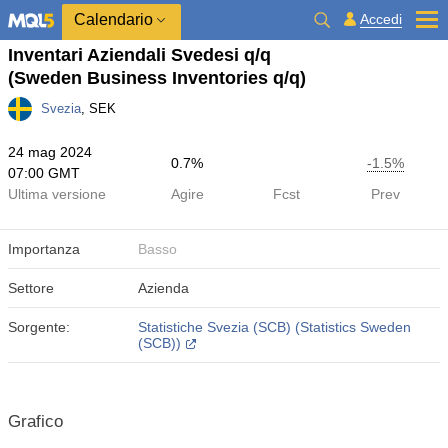
Calendario
Accedi
Inventari Aziendali Svedesi q/q
(Sweden Business Inventories q/q)
Svezia
, SEK
24 mag 2024
0.7%
-1.5%
07:00 GMT
Ultima versione
Agire
Fcst
Prev
Importanza
Basso
Settore
Azienda
Sorgente:
Statistiche Svezia (SCB) (Statistics Sweden
(SCB))
Grafico