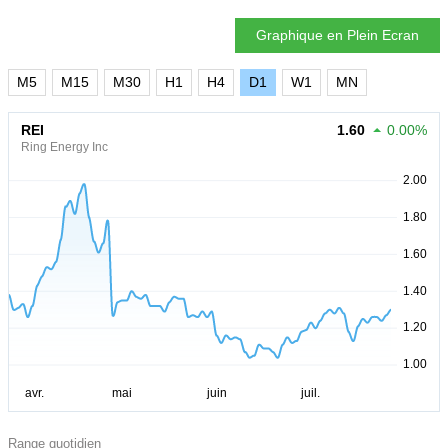
Graphique en Plein Ecran
M5
M15
M30
H1
H4
D1
W1
MN
REI
1.60
0.00%
Ring Energy Inc
Range quotidien