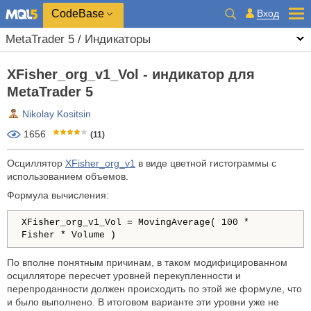
CodeBase
Вход
MetaTrader 5 / Индикаторы
XFisher_org_v1_Vol - индикатор для
MetaTrader 5
Nikolay Kositsin
1656
(11)
Осциллятор
XFisher_org_v1
в виде цветной гистограммы с
использованием объемов.
Формула вычисления:
XFisher_org_v1_Vol = MovingAverage( 100 *
Fisher * Volume )
По вполне понятным причинам, в таком модифицированном
осцилляторе пересчет уровней перекупленности и
перепроданности должен происходить по этой же формуле, что
и было выполнено. В итоговом варианте эти уровни уже не