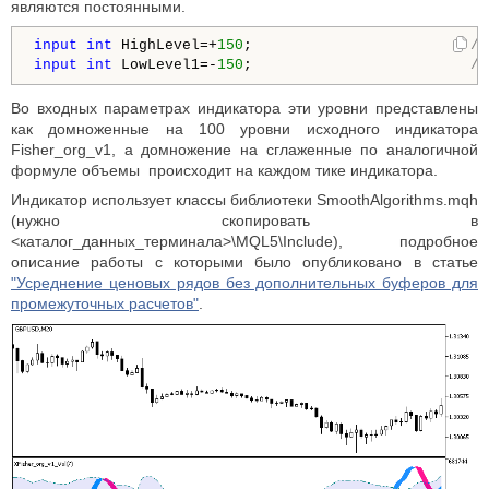
являются постоянными.
input
int
 HighLevel=+
150
;                         
//
input
int
 LowLevel1=-
150
;                         
//
Во входных параметрах индикатора эти уровни представлены
как домноженные на 100 уровни исходного индикатора
Fisher_org_v1, а домножение на сглаженные по аналогичной
формуле объемы происходит на каждом тике индикатора.
Индикатор использует классы библиотеки SmoothAlgorithms.mqh
(нужно скопировать в
<каталог_данных_терминала>\MQL5\Include), подробное
описание работы с которыми было опубликовано в статье
"Усреднение ценовых рядов без дополнительных буферов для
промежуточных расчетов"
.