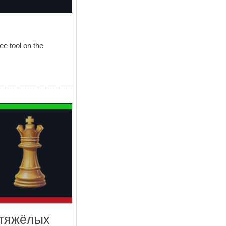
ee tool on the
 тяжёлых