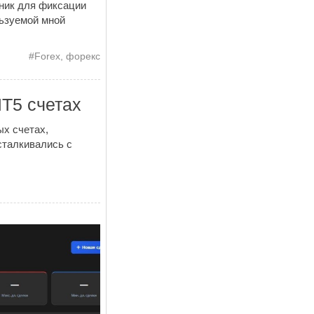
ник для фиксации
льзуемой мной
#
Forex
,
форекс
MT5 счетах
ых счетах,
сталкивались с