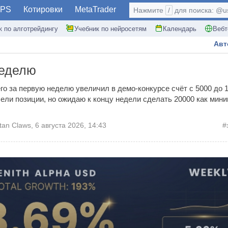
PS
Котировки
MetaTrader
Нажмите
/
для поиска: @use
к по алготрейдингу
Учебник по нейросетям
Календарь
Вебт
Авт
неделю
его за первую неделю увеличил в демо-конкурсе счёт с 5000 до 
сели позиции, но ожидаю к концу недели сделать 20000 как мини
tan Claws
,
6 августа 2026, 14:43
#