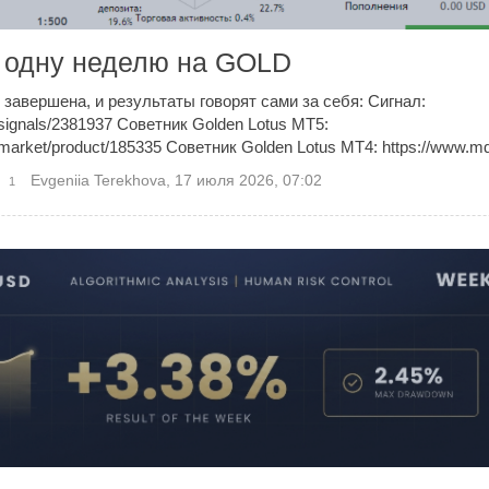
а одну неделю на GOLD
 завершена, и результаты говорят сами за себя: Сигнал:
/signals/2381937 Советник Golden Lotus MT5:
market/product/185335 Советник Golden Lotus MT4: https://www.mql
Evgeniia Terekhova
,
17 июля 2026, 07:02
1