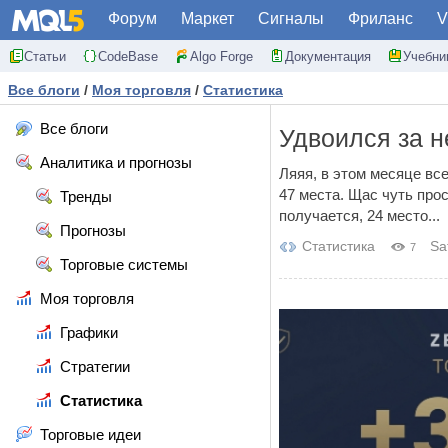
Форум
Маркет
Сигналы
Фриланс
V
Статьи
CodeBase
Algo Forge
Документация
Учебни
Все блоги
/
Моя торговля
/
Статистика
Все блоги
Удвоился за 
Аналитика и прогнозы
Ляяя, в этом месяце вс
47 места. Щас чуть про
Тренды
получается, 24 место...
Прогнозы
Статистика
Sa
7
Торговые системы
Моя торговля
Графики
Стратегии
Статистика
Торговые идеи