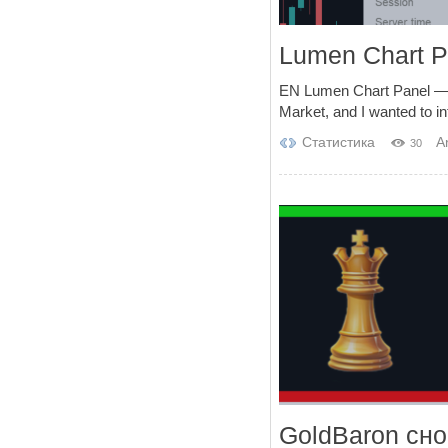
Lumen Chart P
EN Lumen Chart Panel — a 
Market, and I wanted to int
Статистика
A
30
GoldBaron сн