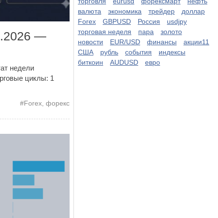
торговля
eurusd
форексмарт
нефть
валюта
экономика
трейдер
доллар
Forex
GBPUSD
Россия
usdjpy
торговая неделя
пара
золото
7.2026 —
новости
EUR/USD
финансы
акции11
США
рубль
события
индексы
биткоин
AUDUSD
евро
тат недели
рговые циклы: 1
#
Forex
,
форекс