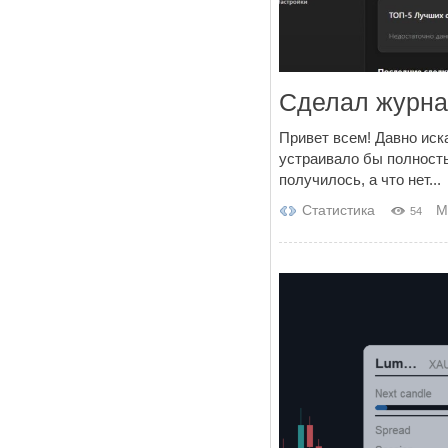
Сделал журна
Привет всем! Давно иск
устраивало бы полност
получилось, а что нет...
Статистика
M
54