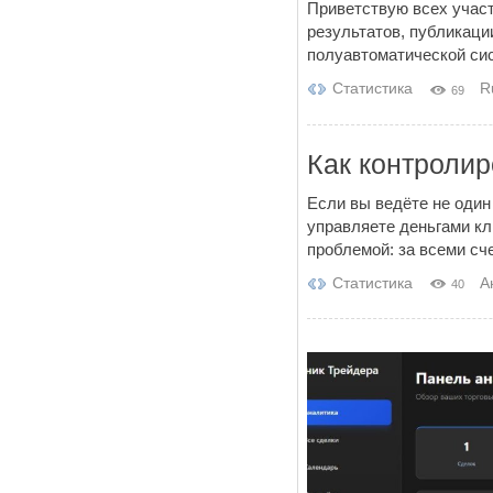
Приветствую всех учас
результатов, публикаци
полуавтоматической сис
Статистика
R
69
Как контролир
Если вы ведёте не один
управляете деньгами кл
проблемой: за всеми сч
Статистика
А
40