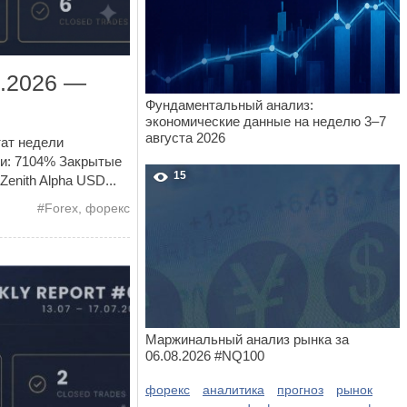
7.2026 —
Фундаментальный анализ:
экономические данные на неделю 3–7
августа 2026
тат недели
жи: 7104% Закрытые
15
enith Alpha USD...
#
Forex
,
форекс
Маржинальный анализ рынка за
06.08.2026 #NQ100
форекс
аналитика
прогноз
рынок