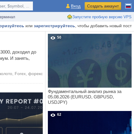
r, $symbol, ...
Вход
Создать аккаунт
ерминал
Запустите пробную версию VPS
оризуйтесь
или
зарегистрируйтесь
, чтобы добавить новый пост
50
13000, доходил до
мум. И занять,
золото
,
Forex
,
форекс
Фундаментальный анализ рынка за
05.08.2026 (EURUSD, GBPUSD,
USDJPY)
62