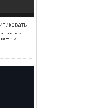
итиковать
ёл того, что
тва — что