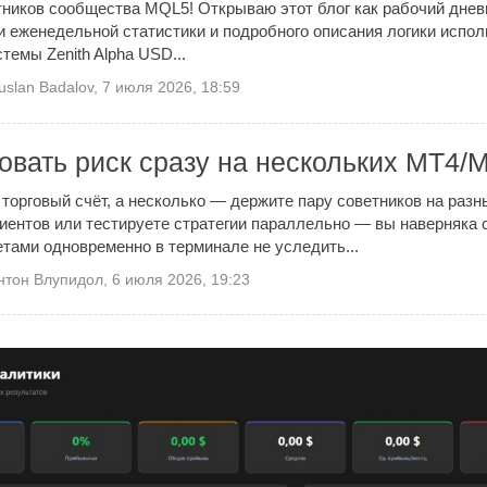
тников сообщества MQL5! Открываю этот блог как рабочий днев
и еженедельной статистики и подробного описания логики испо
темы Zenith Alpha USD...
uslan Badalov
,
7 июля 2026, 18:59
овать риск сразу на нескольких MT4/
 торговый счёт, а несколько — держите пару советников на разн
иентов или тестируете стратегии параллельно — вы наверняка 
етами одновременно в терминале не уследить...
нтон Влупидол
,
6 июля 2026, 19:23