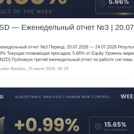
USD — Еженедельный отчет №3 | 20.0
енедельный отчет №3 Период: 20.07.2026 — 24.07.2026 Резуль
69% Текущая плавающая просадка: 5.66% от Equity Уровень мар
NZD) Публикую третий еженедельный отчет по работе системы Z
uslan Badalov
,
25 июля 2026, 06:29