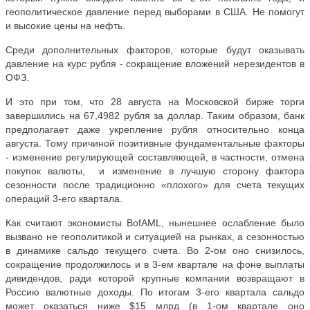
геополитическое давление перед выборами в США. Не помогут
и высокие цены на нефть.
Среди дополнительных факторов, которые будут оказывать
давление на курс рубля - сокращение вложений нерезидентов в
ОФЗ.
И это при том, что 28 августа на Московской бирже торги
завершились на 67,4982 рубля за доллар. Таким образом, банк
предполагает даже укрепление рубля относительно конца
августа. Тому причиной позитивные фундаментальные факторы
- изменение регулирующей составляющей, в частности, отмена
покупок валюты, и изменение в лучшую сторону фактора
сезонности после традиционно «плохого» для счета текущих
операций 3-его квартала.
Как считают экономисты BofAML, нынешнее ослабление было
вызвано не геополитикой и ситуацией на рынках, а сезонностью
в динамике сальдо текущего счета. Во 2-ом оно снизилось,
сокращение продолжилось и в 3-ем квартале на фоне выплаты
дивидендов, ради которой крупные компании возвращают в
Россию валютные доходы. По итогам 3-его квартала сальдо
может оказаться ниже $15 млрд (в 1-ом квартале оно