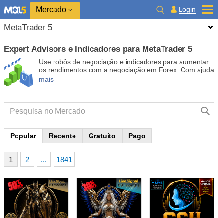
Mercado
Login
MetaTrader 5
Expert Advisors e Indicadores para MetaTrader 5
Use robôs de negociação e indicadores para aumentar
os rendimentos com a negociação em Forex. Com ajuda
de robôs de negociação, você pode automatizar o
mais
processo de abertura e fechamento de transações, por
outra lado, os indicadores o ajudam a prever com mais
precisão o comportamento futuro do mercado. A página
contém um catálogo de aplicativos MetaTrader 5.
Popular
Recente
Gratuito
Pago
1
2
...
1841