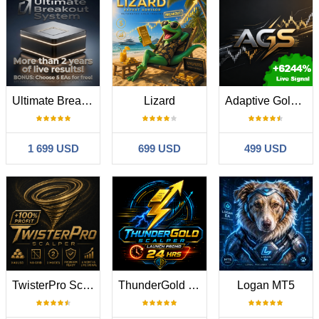
Ultimate Breakout System
Lizard
Adaptive Gold Scalper MT5
1 699 USD
699 USD
499 USD
TwisterPro Scalper
ThunderGold Scalper
Logan MT5