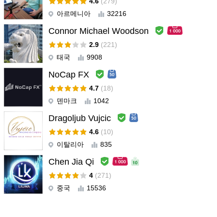
4.6
(279)
a demo account for a week XAUSD, M1, 1000 $, 1/500 .I found
아르메니아
32216
that after seven steps of the Martingale strategy, the subsequent
Connor Michael Woodson
win no longer covers the previous losses.I haven't discovered a
way to reduce the losses that occur after the final step of the
2.9
(221)
Martingale strategy. I fixed PercentLotToClose at 5.0 but it seems
태국
9908
it doesn't help minimize losses.However, I am trying to find a
NoCap FX
profitable solution with this EA because I like the idea. I would
appreciate your help—thank you !
4.7
(18)
덴마크
1042
개발자의 답변
Vladislav Andruschenko
#
2026.07.10 15:50
Dragoljub Vujcic
Hello. Thank you. Can you attach your set file so I can see why
4.6
(10)
it's not working after step 7? Perhaps there's not enough
이탈리아
835
margin? Because 7 martingale steps with 5 percent increments
is already too much. 5 10 20 40 80
Chen Jia Qi
4
(271)
AstarGroup
#
2026.06.24 13:24
중국
15536
Хороший советник! Только один из огромных недостатков -
это ситуация, когда цена пошла в противоположную сторону,
а на метатрейдере не закрылся начальный ордер и не