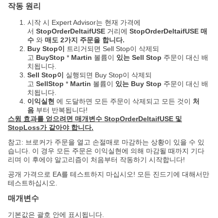
작동 원리
시작 시 Expert Advisor는 현재 가격에
서
StopOrderDeltaifUSE
거리에
StopOrderDeltaifUSE 매
수
와
매도 2가지 주문을 합니다.
Buy Stop이
트리거되면 Sell Stop이 삭제되
고
BuyStop
*
Martin
볼륨이
있는 Sell Stop
주문이 대신 배
치됩니다.
Sell Stop이
실행되면 Buy Stop이 삭제되
고
SellStop
*
Martin
볼륨이
있는 Buy Stop
주문이 대신 배
치됩니다.
이익실현
에 도달하면 모든 주문이 삭제되고 모든 것이
처
음
부터 반복됩니다!
스윙 효과를 얻으려면 매개변수 StopOrderDeltaifUSE 및
StopLoss가 같아야 합니다.
참고: 브로커가 주문을 열고 손절매로 마감하는 상황이 있을 수 있
습니다. 이 경우 모든 주문은 이익실현에 의해 마감될 때까지 기다
리며 이 후에야 알고리즘이 처음부터 작동하기 시작합니다!
공개 가격으로 EA를 테스트하지 마십시오! 모든 진드기에 대해서만
테스트하십시오.
매개변수
기본값은 괄호 안에 표시됩니다.