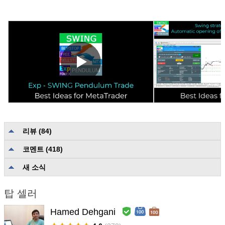
리뷰 (84)
코멘트 (418)
카테고리를 무시한 평점
4.1
설명 품질 및 완전성
4.8
새 소식
신뢰성과 유용성
4.7
유저 지원
4.7
탑 셀러
Hamed Dehgani
Ionel.C
#
2026.07.10 15:42
Hello. I thank the author for this very interesting EA. I tested it on