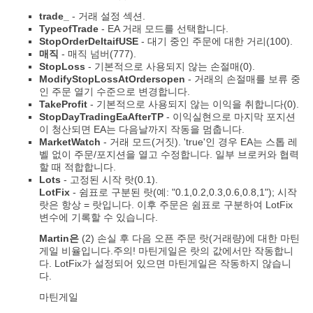
trade_
- 거래 설정 섹션.
TypeofTrade
- EA 거래 모드를 선택합니다.
StopOrderDeltaifUSE
- 대기 중인 주문에 대한 거리(100).
매직
- 매직 넘버(777).
StopLoss
- 기본적으로 사용되지 않는 손절매(0).
ModifyStopLossAtOrdersopen
- 거래의 손절매를 보류 중
인 주문 열기 수준으로 변경합니다.
TakeProfit
- 기본적으로 사용되지 않는 이익을 취합니다(0).
StopDayTradingEaAfterTP
- 이익실현으로 마지막 포지션
이 청산되면 EA는 다음날까지 작동을 멈춥니다.
MarketWatch
- 거래 모드(거짓). 'true'인 경우 EA는 스톱 레
벨 없이 주문/포지션을 열고 수정합니다. 일부 브로커와 협력
할 때 적합합니다.
Lots
- 고정된 시작 랏(0.1).
LotFix
- 쉼표로 구분된 랏(예: "0.1,0.2,0.3,0.6,0.8,1"); 시작
랏은 항상 = 랏입니다. 이후 주문은 쉼표로 구분하여 LotFix
변수에 기록할 수 있습니다.
Martin은
(2) 손실 후 다음 오픈 주문 랏(거래량)에 대한 마틴
게일 비율입니다.주의! 마틴게일은 랏의 값에서만 작동합니
다. LotFix가 설정되어 있으면 마틴게일은 작동하지 않습니
다.
마틴게일