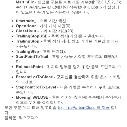
MartinFix
- 쉼표로 구분된 마틴게일 계수(예: "2,3,1,5,2,1");
주의! 마틴게일은 랏 값에서만 작동합니다. LotFix가 설정되
어 있으면 마틴게일은 작동하지 않습니다.
timetrade_
- 거래 시간 섹션.
OpenHour
- 거래 개시 시간(0).
CloseHour
- 거래 마감 시간(23).
TrailingStopUSE
- 후행 정지(거짓)를 사용합니다.
TrailingStop
- 후행 정지 거리, 최소 거리는 기본값(0)에서
사용됩니다.
TrailingStep
- 후행 단계(1).
StartPointToTrail
- 후행 사용을 시작할 포인트의 레벨입니
다.
RollbackPoint
- 위치의 일부를 닫기 위한 롤백 포인트의 수
입니다.
PercentLotToClose - 포지션을 청산하기
위한 초기 거래량
의 퍼센트.
StepPointToFixLevel
- 다음 레벨을 수정하기 위한 포인트
수입니다.
MovingInWLUSE
- 후행 정지의 첫 번째 수준에서 손익분기
점으로 위치를 설정합니다.
또한 부분 위치 폐쇄 알고리즘
Exp TralPartionClose 를 제공
합니
다.
블라돈, 익스포렉스