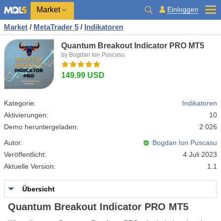
Market
Einloggen
Market
/
MetaTrader 5
/
Indikatoren
Quantum Breakout Indicator PRO MT5
by Bogdan Ion Puscasu
149.99 USD
Kategorie:
Indikatoren
Aktivierungen:
10
Demo heruntergeladen:
2 026
Autor:
Bogdan Ion Puscasu
Veröffentlicht:
4 Juli 2023
Aktuelle Version:
1.1
Übersicht
Quantum Breakout Indicator PRO MT5