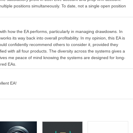
ltiple positions simultaneously. To date, not a single open position
u verwenden!
th how the EA performs, particularly in managing drawdowns. In
rks its way back into overall profitability. In my opinion, this EA is
ld confidently recommend others to consider it, provided they
ed with all four products. The diversity across the systems gives a
t gives me peace of mind knowing the systems are designed for long-
ured EAs.
m Gewinn der Gewinneraufträge geschlossen werden.
einstellungen sind perfekt für die meisten Broker, die GMT+2 mit
llent EA!
passungen der Zeiteinstellungen vorgenommen werden!
t)