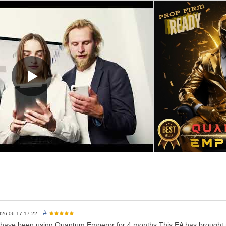
cken Sie hier
ei jedem 10. Einkauf um 50 USD. Endpreis 1999 USD
ine einzigartige Strategie, bei der ein einzelner Trade kontinuierlich in
s diesen automatisch in fünf kleinere Positionen aufteilt.
ich von anderen Expert Advisors durch seinen bemerkenswerten Ansat
e ausschließlich auf Stop-Loss-Orders zur Verlustbegrenzung setzen,
u verwalten. Bei einem Verlustgeschäft mit fünf Trades teilt Quantum Empe
utzt er strategisch die Gewinne aus erfolgreichen Trades, um die Verlus
e ermöglicht es Quantum Emperor EA, sein Risikomanagement zu optimier
rch die Nutzung der Vorteile mehrerer kleinerer Positionen und der G
nter schwierigen Marktbedingungen
USD
#
026.06.17 17:22
$1000
 have been using Quantum Emperor for 4 months This EA has brought me 