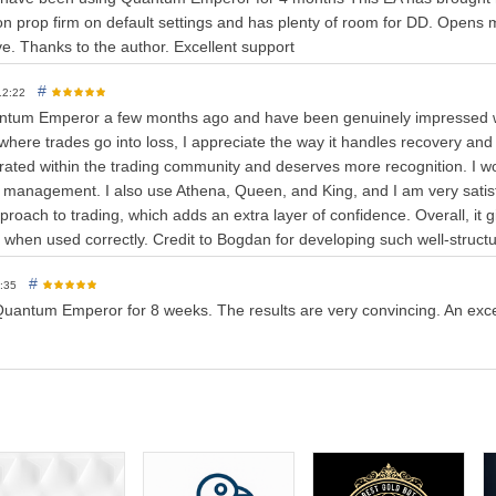
der Razor mit sehr niedrigen Spreads.
n prop firm on default settings and has plenty of room for DD. Opens mu
Pepperstone mit Raw- und Razor-Konten für die niedrigsten Spreads
e. Thanks to the author. Excellent support
male Ergebnisse ist es sehr wichtig, Konten mit NIEDRIGEM SPREAD z
stens 1:100, 1:500 empfohlen
#
die Risikostufen Niedrig-Mittel, Niedrig und Sehr Niedrig
 12:22
ntum Emperor a few months ago and have been genuinely impressed wi
where trades go into loss, I appreciate the way it handles recovery and wo
ted within the trading community and deserves more recognition. I wou
PUSD
k management. I also use Athena, Queen, and King, and I am very satisfi
50 Pips SL geschützt
proach to trading, which adds an extra layer of confidence. Overall, i
 beinhaltet einen Trailing Stop mithilfe eines H1-Charts
 when used correctly. Credit to Bogdan for developing such well-struct
 kleinere Aufträge aufgeteilt und verlierende Aufträge können mit de
riert
#
2:35
llieren, erfordert keine Änderungen an den Einstellungen. Die Standard
Quantum Emperor for 8 weeks. The results are very convincing. An exce
nden. Wenn Ihr Broker eine andere Serverzeit hat, müssen kleine An
VPS, damit der EA rund um die Uhr arbeiten kann (sehr empfehlenswer
finden Sie im Kommentarbereich!