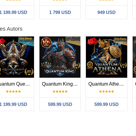
1 199.99 USD
1 799 USD
949 USD
es Autors
Quantum Queen X MT5
Quantum King EA
Quantum Athena X
1 199.99 USD
599.99 USD
599.99 USD
90
#
2026.08.06 16:21