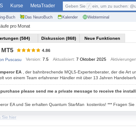
S
Kurse
MetaTrader
Geben Sie
/
ein, um zu suchen: @user, $symb
ding-Buch
Das NeuroBuch
Kalender
Webterminal
äufe pro Monat
ertungen (584)
Diskussion (868)
Neue Funktionen
 MT5
4.86
Version:
7.5
Aktualisiert:
7 Oktober 2025
Aktivierungen
on Puscasu
mperor EA
, der bahnbrechende MQL5-Expertenberater, der die Art u
kelt von einem Team erfahrener Händler mit über 13 Jahren Handelserf
purchase please send me a private message to receive the install
eror EA und Sie erhalten
Quantum StarMan
kostenlos! *** Fragen Sie 
 Sie hier
hier