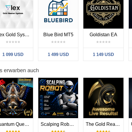
Flex Gold System
Blue Bird MT5
Goldistan EA
1 099 USD
1 499 USD
1 149 USD
ts erwarben auch
Quantum Queen X MT5
Scalping Robot Pro MT5
The Gold Reaper MT5