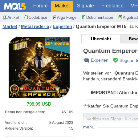
Forum
Market
Signale
Freelance
VP
Artikel
CodeBase
Algo Forge
Dokumentation
Algotra
Market
/
MetaTrader 5
/
Experten
/
Quantum Emperor MT5
11
K
Übersicht
Bew
Quantum Emperor
Experten
Bogdan I
Wir stellen vor
Quantum E
handeln, verändert! Entwic
IMPORTANT! After the 
799.99 USD
***Kaufen Sie Quantum Emp
Demo heruntergeladen:
45 109
Verifiziertes Signal:
Klicken
Veröffentlicht:
8 August 2023
mehr...
Aktuelle Version:
7.5
MT4-Version:
Klicken Sie 