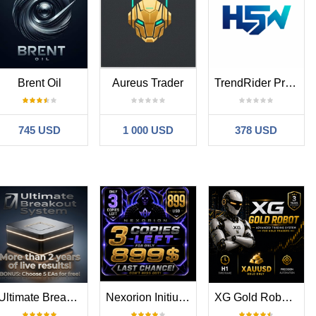
Brent Oil
Aureus Trader
TrendRider Pro EURUSD
745 USD
1 000 USD
378 USD
Ultimate Breakout System
Nexorion Initium Novum EA
XG Gold Robot MT5