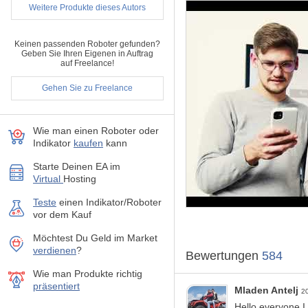
Quantum EAs-Kanal:
Kli
Weitere Produkte dieses Autors
Der Preis erhöht sich b
Keinen passenden Roboter gefunden?
Geben Sie Ihren Eigenen in Auftrag
auf Freelance!
Gehen Sie zu Freelance
Quantenkaiser EA
nutzt e
jeder Ausführung eines Trade
Wie man einen Roboter oder
Quantenkaiser EA
hebt s
Indikator
kaufen
kann
herkömmlichen Methoden, di
Verlustpositionen effektiv z
Starte Deinen EA im
Virtual
Hosting
zu schließen. Anschließend n
sind.
Teste
einen Indikator/Roboter
Diese einzigartige Strategi
vor dem Kauf
profitable umzuwandeln. Du
und Widerstandsfähigkeit u
Möchtest Du Geld im Market
verdienen
?
Bewertungen
584
Empfehlungen:
Wie man Produkte richtig
Währungspaar: GBP
präsentiert
Zeitrahmen: H1
Mladen Antelj
2
Mindesteinzahlung: 
Hello everyone I