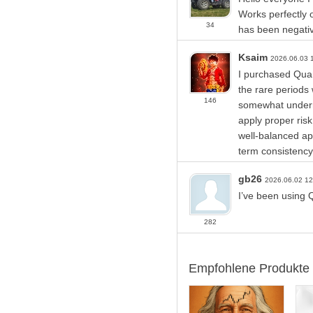
Kontotyp: ECN, Raw o
Works perfectly o
Broker: IC Markets, 
34
has been negativ
WICHTIG:
Für opti
Hebelwirkung - minde
Ksaim
- mindestens 1:30 für 
2026.06.03
Kontotyp: Hedge
I purchased Qua
the rare periods 
Spezifikationen:
146
somewhat underra
Handeln Sie mit GB
apply proper ris
Jeder Trade ist mit 2
well-balanced ap
Die Ausstiegsstrategie
term consistency
Aufträge werden in 6
Autolot-Funktion integ
gb26
2026.06.02 1
Sehr einfach zu insta
I’ve been using 
DST-Serverzeit verwe
Verwenden Sie einen 
Backtest-Ergebnisse 
282
Empfohlene Produkte