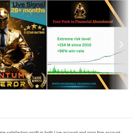
 fünf kleinere Trades aufgeteilt wird. Das bedeutet, dass der EA bei
z im Umgang mit Verlustgeschäften ab. Im Gegensatz zu
 setzt Quantum Emperor EA eine ausgeklügelte Technik ein, um
ror EA die nächste Position in fünf kleinere auf, anstatt sie sofort
tpositionen schrittweise zu schließen, bis alle erfolgreich verworfen
en, Verluste zu minimieren und potenziell verlustreiche Trades in
ewinnumverteilung zeigt es ein höheres Maß an Anpassungsfähigkeit
satisfactory profit in both Live account and prop firm account.