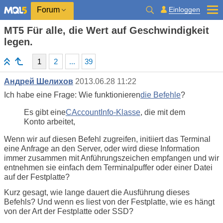
Einloggen
Forum
MT5 Für alle, die Wert auf Geschwindigkeit
legen.
1
2
...
39
Андрей Шелихов
2013.06.28 11:22
Ich habe eine Frage: Wie funktionieren
die Befehle
?
Es gibt eine
CAccountInfo-Klasse
, die mit dem
Konto arbeitet,
Wenn wir auf diesen Befehl zugreifen, initiiert das Terminal
eine Anfrage an den Server, oder wird diese Information
immer zusammen mit Anführungszeichen empfangen und wir
entnehmen sie einfach dem Terminalpuffer oder einer Datei
auf der Festplatte?
Kurz gesagt, wie lange dauert die Ausführung dieses
Befehls? Und wenn es liest von der Festplatte, wie es hängt
von der Art der Festplatte oder SSD?