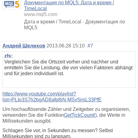
Документация по MQL5: Дата и время /
TimeLocal
www.mql5.com
Дата и время / TimeLocal - Документация по
MQL5
Андрей Шелихов
2013.06.28 15:10
#7
zfs
:
Vergleichen Sie die Ortszeit vorher und nachher und
ermitteln Sie die Leistung, die von vielen Faktoren abhängt
und für jeden individuell ist.
https://www.youtube.com/playlist?
list=PLIo3S7h2bgAD8afp8iN-MSy5irsL33PfE
Um hochauflösende Zähler und Zeitgeber zu organisieren,
verwenden Sie die Funktion
GetTickCount()
, die Werte in
Millisekunden ausgibt
.
Schlagen Sie vor, in Sekunden zu messen? Selbst
Millisekunden sind zu langsam.