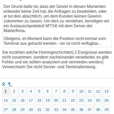
Der Grund dafür ist, dass der Server in diesen Momenten
entweder keine Zeit hat, die Anfragen zu bearbeiten, oder
er tut dies absichtlich, um dem Kunden keinen Gewinn
zukommen zu lassen. Um dies zu verstehen, benötigen wir
ein Austauschprotokoll MT%6 mit dem Server der
Maklerfirma.
Übrigens, im Moment kann die Position nicht einmal vom
Terminal aus gehackt werden - sie ist nicht verfügbar...
Sie erzählen solche Horrorgeschichten) 2 Ereignisse werden
nicht zusammen, sondern nacheinander verarbeitet, es gibt
Fehler und sie sollten analysiert und vermieden werden)
Verwechseln Sie nicht Server- und Terminalleistung.
1
2
3
4
5
6
7
8
9
10
11
12
13
14
15
16
17
18
19
20
21
22
23
24
25
26
27
28
29
30
31
32
33
34
35
36
37
38
39