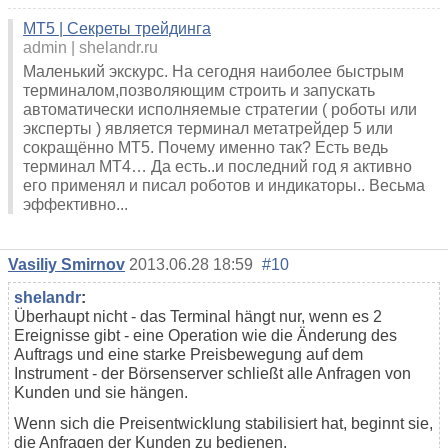
МТ5 | Секреты трейдинга
admin
shelandr.ru
Маленький экскурс. На сегодня наиболее быстрым
терминалом,позволяющим строить и запускать
автоматически исполняемые стратегии ( роботы или
эксперты ) является терминал метатрейдер 5 или
сокращённо МТ5. Почему именно так? Есть ведь
терминал МТ4… Да есть..и последний год я активно
его применял и писал роботов и индикаторы.. Весьма
эффективно...
Vasiliy Smirnov
2013.06.28 18:59
#10
shelandr
:
Überhaupt nicht - das Terminal hängt nur, wenn es 2
Ereignisse gibt - eine Operation wie die Änderung des
Auftrags und eine starke Preisbewegung auf dem
Instrument - der Börsenserver schließt alle Anfragen von
Kunden und sie hängen.
Wenn sich die Preisentwicklung stabilisiert hat, beginnt sie,
die Anfragen der Kunden zu bedienen.