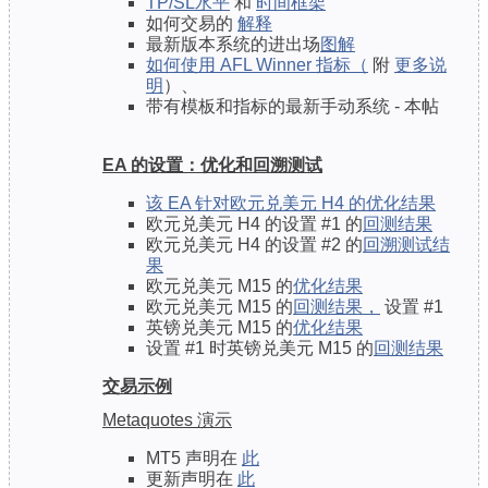
TP/SL水平
和
时间框架
如何交易的
解释
最新版本系统的进出场
图解
如何使用 AFL Winner 指标（
附
更多说
明
）、
带有模板和指标的最新手动系统 -
本帖
EA 的设置：优化和回溯测试
该 EA 针对欧元兑美元 H4 的优化结果
欧元兑美元 H4 的设置 #1 的
回测结果
欧元兑美元 H4 的设置 #2 的
回溯测试结
果
欧元兑美元 M15 的
优化结果
欧元兑美元 M15 的
回测结果，
设置 #1
英镑兑美元 M15 的
优化结果
设置 #1 时英镑兑美元 M15 的
回测结果
交易示例
Metaquotes 演示
MT5 声明在
此
更新声明在
此