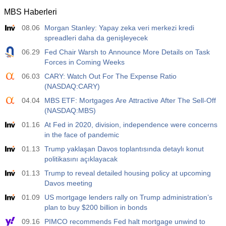
MBS Haberleri
08.06
Morgan Stanley: Yapay zeka veri merkezi kredi
spreadleri daha da genişleyecek
06.29
Fed Chair Warsh to Announce More Details on Task
Forces in Coming Weeks
06.03
CARY: Watch Out For The Expense Ratio
(NASDAQ:CARY)
04.04
MBS ETF: Mortgages Are Attractive After The Sell-Off
(NASDAQ:MBS)
01.16
At Fed in 2020, division, independence were concerns
in the face of pandemic
01.13
Trump yaklaşan Davos toplantısında detaylı konut
politikasını açıklayacak
01.13
Trump to reveal detailed housing policy at upcoming
Davos meeting
01.09
US mortgage lenders rally on Trump administration’s
plan to buy $200 billion in bonds
09.16
PIMCO recommends Fed halt mortgage unwind to