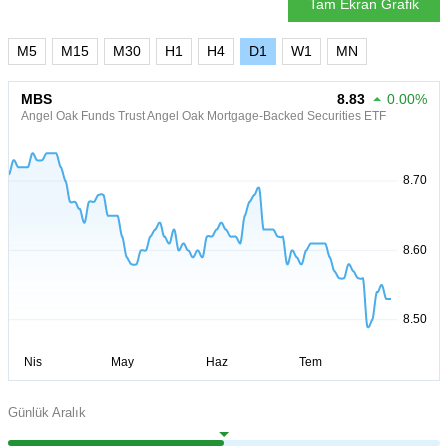
Tam Ekran Grafik
M5
M15
M30
H1
H4
D1
W1
MN
MBS
8.83
0.00%
Angel Oak Funds Trust Angel Oak Mortgage-Backed Securities ETF
Günlük Aralık