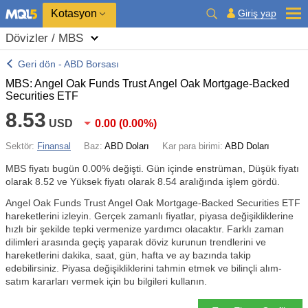
Kotasyon
Giriş yap
Dövizler / MBS
Geri dön - ABD Borsası
MBS: Angel Oak Funds Trust Angel Oak Mortgage-Backed
Securities ETF
8.53
USD
0.00
(
0.00%
)
Sektör:
Finansal
Baz:
ABD Doları
Kar para birimi:
ABD Doları
MBS fiyatı bugün
0.00%
değişti. Gün içinde enstrüman, Düşük fiyatı
olarak 8.52 ve Yüksek fiyatı olarak 8.54 aralığında işlem gördü.
Angel Oak Funds Trust Angel Oak Mortgage-Backed Securities ETF
hareketlerini izleyin. Gerçek zamanlı fiyatlar, piyasa değişikliklerine
hızlı bir şekilde tepki vermenize yardımcı olacaktır. Farklı zaman
dilimleri arasında geçiş yaparak döviz kurunun trendlerini ve
hareketlerini dakika, saat, gün, hafta ve ay bazında takip
edebilirsiniz. Piyasa değişikliklerini tahmin etmek ve bilinçli alım-
satım kararları vermek için bu bilgileri kullanın.