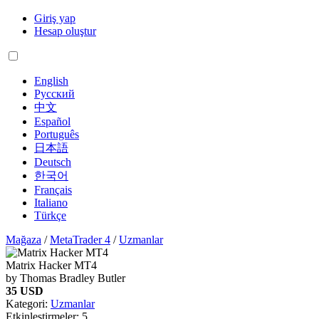
Giriş yap
Hesap oluştur
English
Русский
中文
Español
Português
日本語
Deutsch
한국어
Français
Italiano
Türkçe
Mağaza
/
MetaTrader 4
/
Uzmanlar
Matrix Hacker MT4
by Thomas Bradley Butler
35 USD
Kategori:
Uzmanlar
Etkinleştirmeler:
5