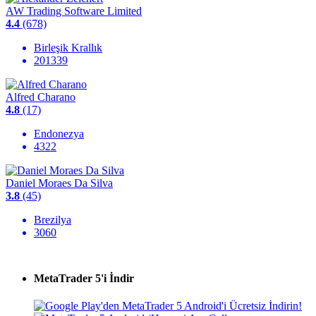
AW Trading Software Limited
4.4
(678)
Birleşik Krallık
201339
Alfred Charano
4.8
(17)
Endonezya
4322
Daniel Moraes Da Silva
3.8
(45)
Brezilya
3060
MetaTrader 5
'i İndir