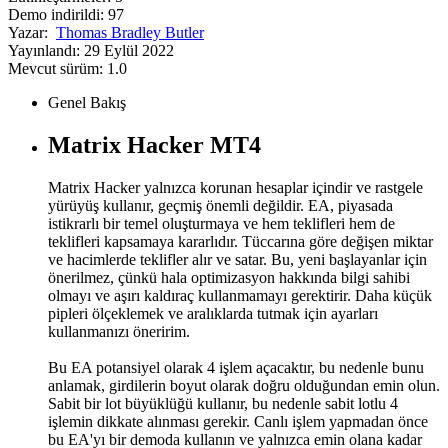
Demo indirildi:
97
Yazar:
Thomas Bradley Butler
Yayınlandı:
29 Eylül 2022
Mevcut sürüm:
1.0
Genel Bakış
Matrix Hacker MT4
Matrix Hacker yalnızca korunan hesaplar içindir ve rastgele
yürüyüş kullanır, geçmiş önemli değildir. EA, piyasada
istikrarlı bir temel oluşturmaya ve hem teklifleri hem de
teklifleri kapsamaya kararlıdır. Tüccarına göre değişen miktar
ve hacimlerde teklifler alır ve satar. Bu, yeni başlayanlar için
önerilmez, çünkü hala optimizasyon hakkında bilgi sahibi
olmayı ve aşırı kaldıraç kullanmamayı gerektirir. Daha küçük
pipleri ölçeklemek ve aralıklarda tutmak için ayarları
kullanmanızı öneririm.
Bu EA potansiyel olarak 4 işlem açacaktır, bu nedenle bunu
anlamak, girdilerin boyut olarak doğru olduğundan emin olun.
Sabit bir lot büyüklüğü kullanır, bu nedenle sabit lotlu 4
işlemin dikkate alınması gerekir. Canlı işlem yapmadan önce
bu EA'yı bir demoda kullanın ve yalnızca emin olana kadar