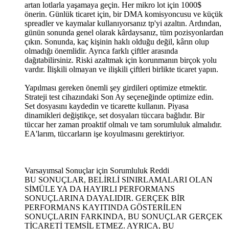
artan lotlarla yaşamaya geçin. Her mikro lot için 1000$
önerin. Günlük ticaret için, bir DMA komisyoncusu ve küçük
spreadler ve kaymalar kullanıyorsanız tp'yi azaltın. Ardından,
günün sonunda genel olarak kârdaysanız, tüm pozisyonlardan
çıkın. Sonunda, kaç kişinin haklı olduğu değil, kârın olup
olmadığı önemlidir. Ayrıca farklı çiftler arasında
dağıtabilirsiniz. Riski azaltmak için korunmanın birçok yolu
vardır. İlişkili olmayan ve ilişkili çiftleri birlikte ticaret yapın.
Yapılması gereken önemli şey girdileri optimize etmektir.
Strateji test cihazındaki Son Ay seçeneğinde optimize edin.
Set dosyasını kaydedin ve ticarette kullanın. Piyasa
dinamikleri değiştikçe, set dosyaları tüccara bağlıdır. Bir
tüccar her zaman proaktif olmalı ve tam sorumluluk almalıdır.
EA'larım, tüccarların işe koyulmasını gerektiriyor.
Varsayımsal Sonuçlar için Sorumluluk Reddi
BU SONUÇLAR, BELİRLİ SINIRLAMALARI OLAN
SİMÜLE YA DA HAYIRLI PERFORMANS
SONUÇLARINA DAYALIDIR. GERÇEK BİR
PERFORMANS KAYITINDA GÖSTERİLEN
SONUÇLARIN FARKINDA, BU SONUÇLAR GERÇEK
TİCARETİ TEMSİL ETMEZ. AYRICA, BU