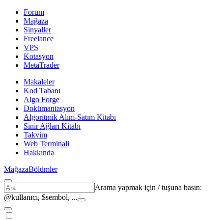
Forum
Mağaza
Sinyaller
Freelance
VPS
Kotasyon
MetaTrader
Makaleler
Kod Tabanı
Algo Forge
Dokümantasyon
Algoritmik Alım-Satım Kitabı
Sinir Ağları Kitabı
Takvim
Web Terminali
Hakkında
Mağaza
Bölümler
Arama yapmak için
/
tuşuna basın:
@kullanıcı, $sembol, ...