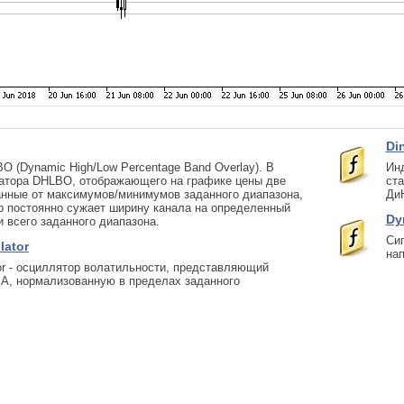
Di
 (Dynamic High/Low Percentage Band Overlay). В
Инд
катора DHLBO, отображающего на графике цены две
ста
анные от максимумов/минимумов заданного диапазона,
Ди
р постоянно сужает ширину канала на определенный
Dy
и всего заданного диапазона.
Сиг
lator
нап
ator - осциллятор волатильности, представляющий
MA, нормализованную в пределах заданного