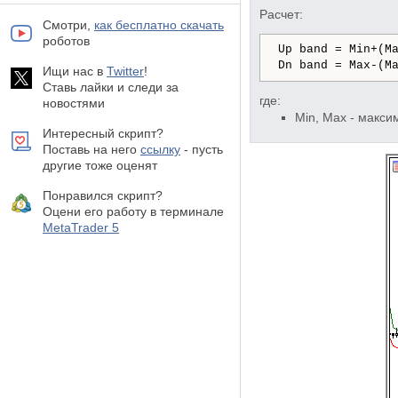
Расчет:
Смотри,
как бесплатно скачать
роботов
Up band = Min+(M
Dn band = Max-(M
Ищи нас в
Twitter
!
Ставь лайки и следи за
где:
новостями
Min, Max - макси
Интересный скрипт?
Поставь на него
ссылку
- пусть
другие тоже оценят
Понравился скрипт?
Оцени его работу в терминале
MetaTrader 5