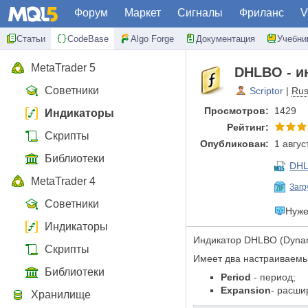
Форум
Маркет
Сигналы
Фриланс
V
Статьи
CodeBase
Algo Forge
Документация
Учебни
MetaTrader 5
DHLBO - и
Советники
Scriptor
|
Rus
Просмотров:
1429
Индикаторы
Рейтинг:
Скрипты
Опубликован:
1 авгус
Библиотеки
DHL
MetaTrader 4
Загр
Советники
Нуже
Индикаторы
Индикатор DHLBO (Dynam
Скрипты
Имеет два настраиваемы
Библиотеки
Period
- период;
Expansion
- расши
Хранилище