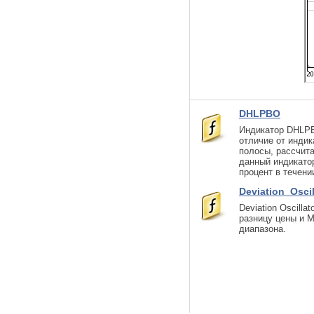
DHLPBO
Индикатор DHLPBO
отличие от инди
полосы, рассчит
данный индикато
процент в течени
Deviation_Oscil
Deviation Oscill
разницу цены и 
диапазона.