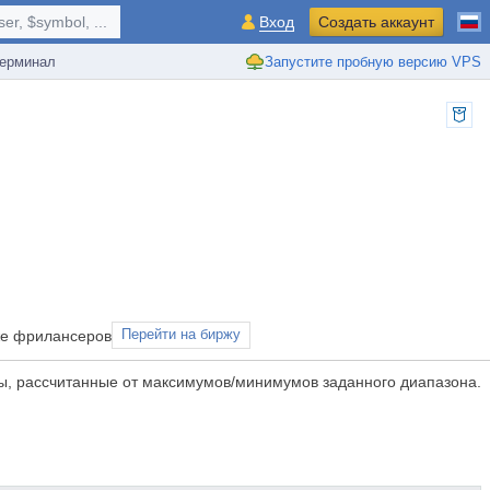
r, $symbol, ...
Вход
Создать аккаунт
ерминал
Запустите пробную версию VPS
рже фрилансеров
Перейти на биржу
сы, рассчитанные от максимумов/минимумов заданного диапазона.