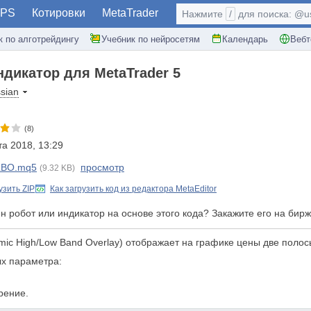
PS
Котировки
MetaTrader
Нажмите
/
для поиска: @use
к по алготрейдингу
Учебник по нейросетям
Календарь
Вебт
ндикатор для MetaTrader 5
sian
(8)
та 2018, 13:29
BO.mq5
просмотр
(9.32 KB)
узить ZIP
Как загрузить код из редактора MetaEditor
н робот или индикатор на основе этого кода? Закажите его на би
ic High/Low Band Overlay) отображает на графике цены две поло
х параметра:
рение.