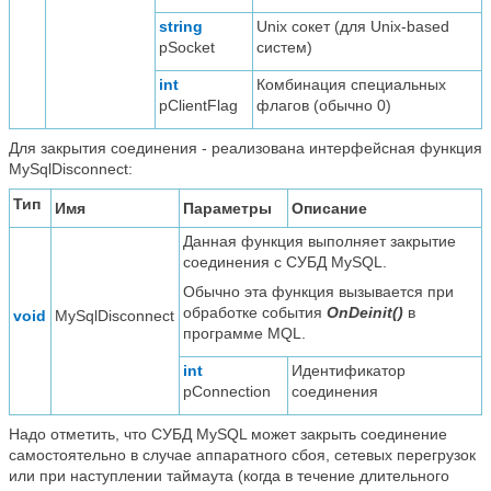
string
Unix сокет (для Unix-based
pSocket
систем)
int
Комбинация специальных
pClientFlag
флагов (обычно 0)
Для закрытия соединения - реализована интерфейсная функция
MySqlDisconnect:
Тип
Имя
Параметры
Описание
Данная функция выполняет закрытие
соединения с СУБД MySQL.
Обычно эта функция вызывается при
обработке события
OnDeinit()
в
void
MySqlDisconnect
программе MQL.
int
Идентификатор
pConnection
соединения
Надо отметить, что СУБД MySQL может закрыть соединение
самостоятельно в случае аппаратного сбоя, сетевых перегрузок
или при наступлении таймаута (когда в течение длительного