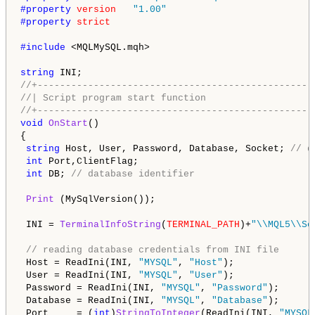
#property 
version
"1.00"
#property 
strict
#include 
<MQLMySQL.mqh>

string
//+-------------------------------------------------
//| Script program start function                   
//+-------------------------------------------------
void
OnStart
()

{

string
 Host, User, Password, Database, Socket; 
// d
int
 Port,ClientFlag;

int
 DB; 
// database identifier
Print
 (MySqlVersion());

 INI = 
TerminalInfoString
(
TERMINAL_PATH
)+
"\\MQL5\\Sc
// reading database credentials from INI file
 Host = ReadIni(INI, 
"MYSQL"
, 
"Host"
);

 User = ReadIni(INI, 
"MYSQL"
, 
"User"
);

 Password = ReadIni(INI, 
"MYSQL"
, 
"Password"
);

 Database = ReadIni(INI, 
"MYSQL"
, 
"Database"
);

 Port     = (
int
)
StringToInteger
(ReadIni(INI, 
"MYSQL