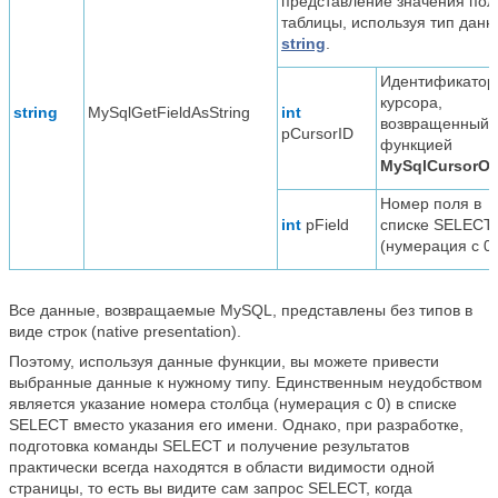
представление значения пол
таблицы, используя тип данн
string
.
Идентификатор
курсора,
string
MySqlGetFieldAsString
int
возвращенный
pCursorID
функцией
MySqlCursorO
Номер поля в
int
pField
списке SELECT
(нумерация с 0)
Все данные, возвращаемые MySQL, представлены без типов в
виде строк (native presentation).
Поэтому, используя данные функции, вы можете привести
выбранные данные к нужному типу. Единственным неудобством
является указание номера столбца (нумерация с 0) в списке
SELECT вместо указания его имени. Однако, при разработке,
подготовка команды SELECT и получение результатов
практически всегда находятся в области видимости одной
страницы, то есть вы видите сам запрос SELECT, когда