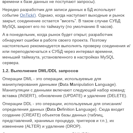
времени к базе данных не поступают запросы).
Нередко разработчик для записи данных в БД использует
событие
OnTick()
. Однако, когда наступают выходные и рынок
закрыт, соединение остается "висеть". В таком случае СУБД
MySQL закроет его по таймауту (по умолчанию 8 часов).
А в понедельник, когда рынок будет открыт, разработчик
обнаружит ошибки в работе своего проекта. Поэтому
настоятельно рекомендуется выполнять проверку соединения и/
или переподключаться к СУБД через интервал времени,
меньший таймаута, установленного в настройках MySQL
сервера.
1.2. Выполнение DML/DDL запросов
Операции DML - это операции, используемые для
манипулирования данными (
D
ata
M
anipulation
L
anguage).
Манипуляции с данными включают следующий набор команд:
вставка (INSERT), обновление (UPDATE) и удаление (DELETE).
Операции DDL - это операции, используемые для описания/
определения данных (
D
ata
D
efinition
L
anguage). Сюда входит
создание (CREATE) объектов базы данных (таблиц,
представлений, хранимых процедур, триггеров и т.п.), их
изменение (ALTER) и удаление (DROP).