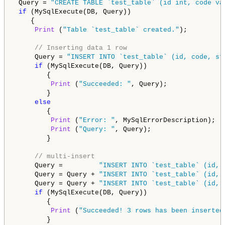
 Query = 
"CREATE TABLE `test_table` (id int, code va
if
 (MySqlExecute(DB, Query))

    {

Print
 (
"Table `test_table` created."
);

// Inserting data 1 row
     Query = 
"INSERT INTO `test_table` (id, code, st
if
 (MySqlExecute(DB, Query))

        {

Print
 (
"Succeeded: "
, Query);

        }

else
        {

Print
 (
"Error: "
, MySqlErrorDescription);

Print
 (
"Query: "
, Query);

        }

// multi-insert
     Query =         
"INSERT INTO `test_table` (id, 
     Query = Query + 
"INSERT INTO `test_table` (id, 
     Query = Query + 
"INSERT INTO `test_table` (id, 
if
 (MySqlExecute(DB, Query))

        {

Print
 (
"Succeeded! 3 rows has been inserted
        }
