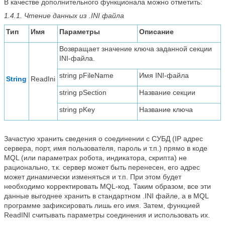
В качестве дополнительного функционала можно отметить:
1.4.1. Чтение данных из .INI файла
Тип
Имя
Параметры
Описание
Возвращает значение ключа заданной секции
INI-файла.
string pFileName
Имя INI-файла
String
ReadIni
string pSection
Название секции
string pKey
Название ключа
Зачастую хранить сведения о соединении с СУБД (IP адрес
сервера, порт, имя пользователя, пароль и т.п.) прямо в коде
MQL (или параметрах робота, индикатора, скрипта) не
рационально, т.к. сервер может быть перенесен, его адрес
может динамически изменяться и т.п. При этом будет
необходимо корректировать MQL-код. Таким образом, все эти
данные выгоднее хранить в стандартном .INI файле, а в MQL
программе зафиксировать лишь его имя. Затем, функцией
ReadINI считывать параметры соединения и использовать их.