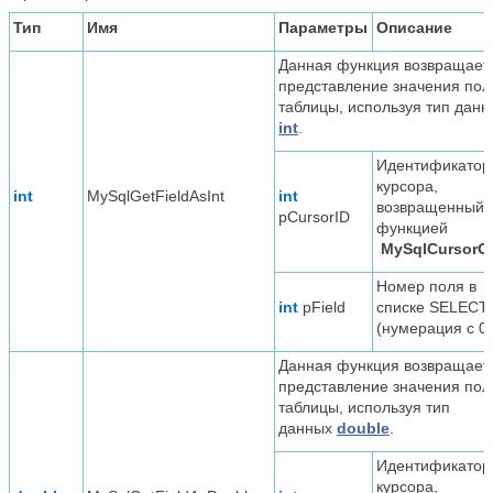
Тип
Имя
Параметры
Описание
Данная функция возвращает
представление значения пол
таблицы, используя тип данн
int
.
Идентификатор
курсора,
int
MySqlGetFieldAsInt
int
возвращенный
pCursorID
функцией
MySqlCursorO
Номер поля в
int
pField
списке SELECT
(нумерация с 0)
Данная функция возвращает
представление значения пол
таблицы, используя тип
данных
double
.
Идентификатор
курсора,