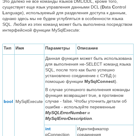
Это далеко не все команды языков DML/DDL, кроме того,
существует еще язык управления данными DCL (
D
ata
C
ontrol
L
anguage), используемый для разделения доступа к данным,
однако здесь мы не будем углубляться в особенности языка
SQL. Любая из этих команд может быть выполнена посредством
интерфейсной функции MySqlExecute:
Тип
Имя
Параметры
Описание
Данная функция может быть использована
для выполнения не-SELECT команд языка
SQL, после того как было успешно
установлено соединение с СУБД (с
помощью функции
MySqlConnect
).
В случае успешного выполнения команды
функция возвращает true, в противном
случае - false. Чтобы уточнить детали об
bool
MySqlExecute
ошибке - используйте переменные
MySQLErrorNumber
и
MySqlErrorDescription
.
int
Идентификатор
pConnection
соединения