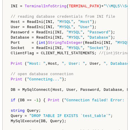
 INI = 
TerminalInfoString
(
TERMINAL_PATH
)+
"\\MQL5\\Sc
// reading database credentials from INI file
 Host = ReadIni(INI, 
"MYSQL"
, 
"Host"
);

 User = ReadIni(INI, 
"MYSQL"
, 
"User"
);

 Password = ReadIni(INI, 
"MYSQL"
, 
"Password"
);

 Database = ReadIni(INI, 
"MYSQL"
, 
"Database"
);

 Port     = (
int
)
StringToInteger
(ReadIni(INI, 
"MYSQL
 Socket   = ReadIni(INI, 
"MYSQL"
, 
"Socket"
);

 ClientFlag = CLIENT_MULTI_STATEMENTS; 
//(int)String
Print
 (
"Host: "
,Host, 
", User: "
, User, 
", Database
// open database connection
Print
 (
"Connecting..."
);

 DB = MySqlConnect(Host, User, Password, Database, Po
if
 (DB == -
1
) { 
Print
 (
"Connection failed! Error: "
string
 Query;

 Query = 
"DROP TABLE IF EXISTS `test_table`"
;

 MySqlExecute(DB, Query);
