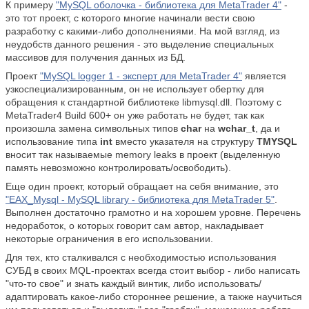
К примеру
"MySQL оболочка - библиотека для MetaTrader 4"
-
это тот проект, с которого многие начинали вести свою
разработку с какими-либо дополнениями. На мой взгляд, из
неудобств данного решения - это выделение специальных
массивов для получения данных из БД.
Проект
"MySQL logger 1 - эксперт для MetaTrader 4"
является
узкоспециализированным, он не использует обертку для
обращения к стандартной библиотеке libmysql.dll. Поэтому с
MetaTrader4 Build 600+ он уже работать не будет, так как
произошла замена символьных типов
char
на
wchar_t
, да и
использование типа
int
вместо указателя на структуру
TMYSQL
вносит так называемые memory leaks в проект (выделенную
память невозможно контролировать/освободить).
Еще один проект, который обращает на себя внимание, это
"EAX_Mysql - MySQL library - библиотека для MetaTrader 5"
.
Выполнен достаточно грамотно и на хорошем уровне. Перечень
недоработок, о которых говорит сам автор, накладывает
некоторые ограничения в его использовании.
Для тех, кто сталкивался с необходимостью использования
СУБД в своих MQL-проектах всегда стоит выбор - либо написать
"что-то свое" и знать каждый винтик, либо использовать/
адаптировать какое-либо стороннее решение, а также научиться