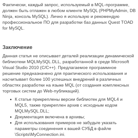
Фактически, каждый запрос, используемый в MQL-программе,
должен быть отлажен в любом клиенте MySQL (PHPMyAdmin, DB
Ninja, консоль MySQL). Лично я использую и рекомендую
профессиональное ПО для разработки баз данных Quest TOAD
for MySQL.
Заключение
Данная статья не описывает деталей реализации динамической
библиотеки MQLMySQL.DLL, разработанной в среде Microsoft
Visual Studio 2010 (C/C++). Предлагаемое программное
решение предназначено для практического использования и
насчитывает более 100 успешных внедрений в различных
областях разработки на языке MQL (от создания комплексных
торговых систем до Web-публикаций).
К статье прикреплены версии библиотек для MQL4 и
MQL5, также прикреплен архив с исходным кодом
MQLMySQL.DLL;
Документация включена в архивы;
Для использования примеров не забудьте указать
параметры соединения к вашей СУБД в файле
\Scripts\MyConnection.ini.