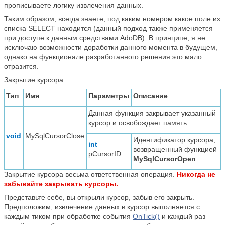
прописываете логику извлечения данных.
Таким образом, всегда знаете, под каким номером какое поле из
списка SELECT находится (данный подход также применяется
при доступе к данным средствами AdoDB). В принципе, я не
исключаю возможности доработки данного момента в будущем,
однако на функционале разработанного решения это мало
отразится.
Закрытие курсора:
Тип
Имя
Параметры
Описание
Данная функция закрывает указанный
курсор и освобождает память.
void
MySqlCursorClose
Идентификатор курсора,
int
возвращенный функцией
pCursorID
MySqlCursorOpen
Закрытие курсора весьма ответственная операция.
Никогда не
забывайте закрывать курсоры.
Представьте себе, вы открыли курсор, забыв его закрыть.
Предположим, извлечение данных в курсор выполняется с
каждым тиком при обработке события
OnTick()
и каждый раз