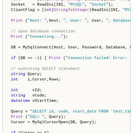
 Socket   = ReadIni(INI, 
"MYSQL"
, 
"Socket"
);

 ClientFlag = (
int
)
StringToInteger
(ReadIni(INI, 
"MYS
Print
 (
"Host: "
,Host, 
", User: "
, User, 
", Database
// open database connection
Print
 (
"Connecting..."
);

 DB = MySqlConnect(Host, User, Password, Database, Po
if
 (DB == -
1
) { 
Print
 (
"Connection failed! Error: "
// executing SELECT statement
string
 Query;

int
    i,Cursor,Rows;

int
      vId;

string
   vCode;

datetime
 vStartTime;

 Query = 
"SELECT id, code, start_date FROM `test_tab
Print
 (
"SQL> "
, Query);

 Cursor = MySqlCursorOpen(DB, Query);

if
 (Cursor >= 
0
)
