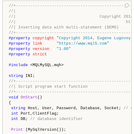
//+-------------------------------------------------
//|                                                 
//|                                   Copyright 2014
//|                                              htt
//| Inserting data with multi-statement (DEMO)      
//+-------------------------------------------------
#property 
copyright
"Copyright 2014, Eugene Lugovoy.
#property 
link
"https://www.mql5.com"
#property 
version
"1.00"
#property 
strict
#include 
<MQLMySQL.mqh>

string
//+-------------------------------------------------
//| Script program start function                   
//+-------------------------------------------------
void
OnStart
()

{

string
 Host, User, Password, Database, Socket; 
// d
int
 Port,ClientFlag;

int
 DB; 
// database identifier
Print
 (MySqlVersion());
