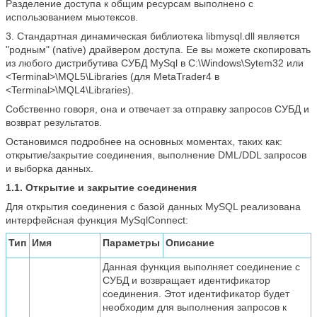
Разделение доступа к общим ресурсам выполнено с
использованием мьютексов.
3. Стандартная динамическая библиотека libmysql.dll является
"родным" (native) драйвером доступа. Ее вы можете скопировать
из любого дистрибутива СУБД MySql в C:\Windows\Sytem32 или
<Terminal>\MQL5\Libraries (для MetaTrader4 в
<Terminal>\MQL4\Libraries).
Собственно говоря, она и отвечает за отправку запросов СУБД и
возврат результатов.
Остановимся подробнее на основных моментах, таких как:
открытие/закрытие соединения, выполнение DML/DDL запросов
и выборка данных.
1.1. Открытие и закрытие соединения
Для открытия соединения с базой данных MySQL реализована
интерфейсная функция MySqlConnect:
Тип
Имя
Параметры
Описание
Данная функция выполняет соединение с
СУБД и возвращает идентификатор
соединения. Этот идентификатор будет
необходим для выполнения запросов к