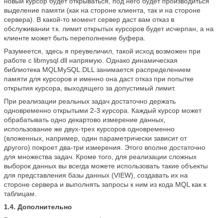
новый курсор будет открываться, под него будет производиться
выделение памяти (как на стороне клиента, так и на стороне
сервера). В какой-то момент сервер даст вам отказ в
обслуживании т.к. лимит открытых курсоров будет исчерпан, а на
клиенте может быть переполнение буфера.
Разумеется, здесь я преувеличил, такой исход возможен при
работе с libmysql.dll напрямую. Однако динамическая
библиотека MQLMySQL.DLL занимается распределением
памяти для курсоров и именно она даст отказ при попытке
открытия курсора, выходящего за допустимый лимит.
При реализации реальных задач достаточно держать
одновременно открытыми 2-3 курсора. Каждый курсор может
обрабатывать одно декартово измерение данных,
использование же двух-трех курсоров одновременно
(вложенных, например, один параметрически зависит от
другого) покроет два-три измерения. Этого вполне достаточно
для множества задач. Кроме того, для реализации сложных
выборок данных вы всегда можете использовать такие объекты
для представления базы данных (VIEW), создавать их на
стороне сервера и выполнять запросы к ним из кода MQL как к
таблицам.
1.4. Дополнительно