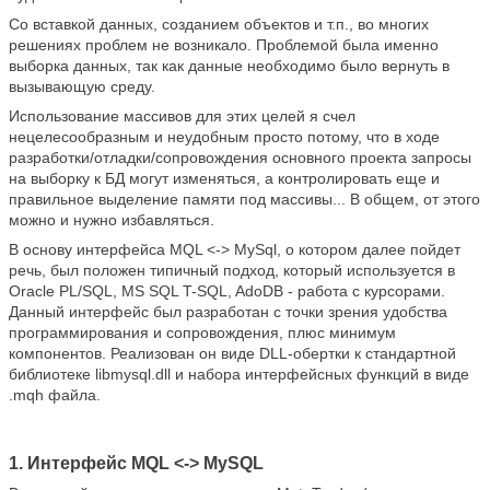
Со вставкой данных, созданием объектов и т.п., во многих
решениях проблем не возникало. Проблемой была именно
выборка данных, так как данные необходимо было вернуть в
вызывающую среду.
Использование массивов для этих целей я счел
нецелесообразным и неудобным просто потому, что в ходе
разработки/отладки/сопровождения основного проекта запросы
на выборку к БД могут изменяться, а контролировать еще и
правильное выделение памяти под массивы... В общем, от этого
можно и нужно избавляться.
В основу интерфейса MQL <-> MySql, о котором далее пойдет
речь, был положен типичный подход, который используется в
Oracle PL/SQL, MS SQL T-SQL, AdoDB - работа с курсорами.
Данный интерфейс был разработан с точки зрения удобства
программирования и сопровождения, плюс минимум
компонентов. Реализован он виде DLL-обертки к стандартной
библиотеке libmysql.dll и набора интерфейсных функций в виде
.mqh файла.
1. Интерфейс MQL <-> MySQL