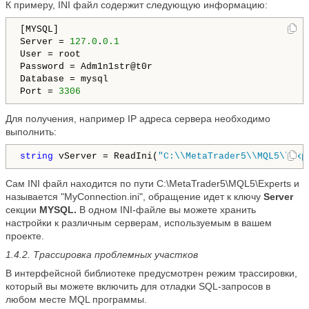
К примеру, INI файл содержит следующую информацию:
[MYSQL]

Server = 
127.0
.
0.1
User = root

Password = Adm1n1str@t0r

Database = mysql

Port = 
3306
Для получения, например IP адреса сервера необходимо
выполнить:
string
 vServer = ReadIni(
"C:\\MetaTrader5\\MQL5\\Exp
Сам INI файл находится по пути C:\MetaTrader5\MQL5\Experts и
называется "MyConnection.ini", обращение идет к ключу
Server
секции
MYSQL.
В одном INI-файле вы можете хранить
настройки к различным серверам, используемым в вашем
проекте.
1.4.2. Трассировка проблемных участков
В интерфейсной библиотеке предусмотрен режим трассировки,
который вы можете включить для отладки SQL-запросов в
любом месте MQL программы.