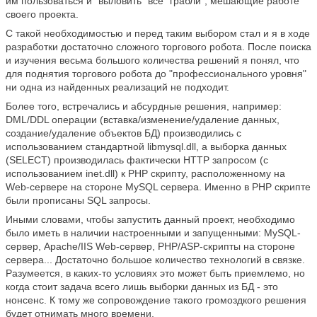
им пользоваться и "выловить" все "грабли", мешающие работе
своего проекта.
С такой необходимостью и перед таким выбором стал и я в ходе
разработки достаточно сложного торгового робота. После поиска
и изучения весьма большого количества решений я понял, что
для поднятия торгового робота до "профессионального уровня"
ни одна из найденных реализаций не подходит.
Более того, встречались и абсурдные решения, например:
DML/DDL операции (вставка/изменение/удаление данных,
создание/удаление объектов БД) производились с
использованием стандартной libmysql.dll, а выборка данных
(SELECT) производилась фактически HTTP запросом (с
использованием inet.dll) к PHP скрипту, расположенному на
Web-сервере на стороне MySQL сервера. Именно в PHP скрипте
были прописаны SQL запросы.
Иными словами, чтобы запустить данный проект, необходимо
было иметь в наличии настроенными и запущенными: MySQL-
сервер, Apache/IIS Web-сервер, PHP/ASP-скрипты на стороне
сервера... Достаточно большое количество технологий в связке.
Разумеется, в каких-то условиях это может быть приемлемо, но
когда стоит задача всего лишь выборки данных из БД - это
нонсенс. К тому же сопровождение такого громоздкого решения
будет отнимать много времени.