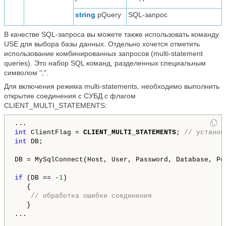
string
pQuery
SQL-запрос
В качестве SQL-запроса вы можете также использовать команду
USE для выбора базы данных. Отдельно хочется отметить
использование комбинированных запросов (multi-statement
queries). Это набор SQL команд, разделенных специальным
символом ";".
Для включения режима multi-statements, необходимо выполнить
открытие соединения с СУБД с флагом
CLIENT_MULTI_STATEMENTS:
int
 ClientFlag = 
CLIENT_MULTI_STATEMENTS
; 
// установ
int
 DB; 

DB = MySqlConnect(Host, User, Password, Database, Po
if
 (DB == -
1
)

   {

// обработка ошибки соединения
   }

...
