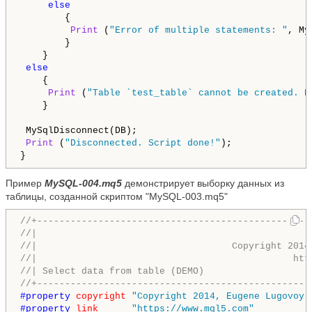
else
        {

Print
 (
"Error of multiple statements: "
, My
        }

    }

else
    {

Print
 (
"Table `test_table` cannot be created. E
    }

 MySqlDisconnect(DB);

Print
 (
"Disconnected. Script done!"
);

}
Пример
MySQL-004.mq5
демонстрирует выборку данных из
таблицы, созданной скриптом "MySQL-003.mq5"
//+-------------------------------------------------
//|                                                 
//|                                   Copyright 2014
//|                                              htt
//| Select data from table (DEMO)                   
//+-------------------------------------------------
#property 
copyright
"Copyright 2014, Eugene Lugovoy.
#property 
link
"https://www.mql5.com"