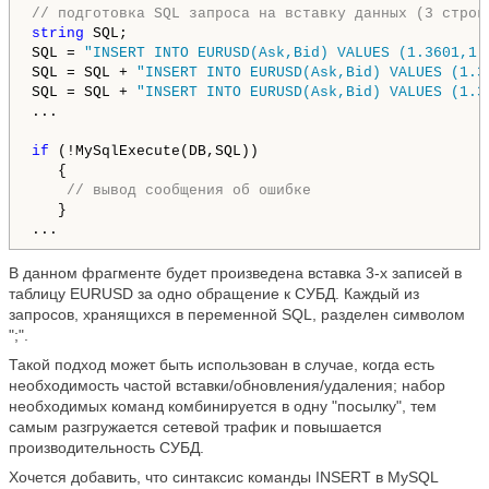
// подготовка SQL запроса на вставку данных (3 строк
string
 SQL;

SQL = 
"INSERT INTO EURUSD(Ask,Bid) VALUES (1.3601,1.
SQL = SQL + 
"INSERT INTO EURUSD(Ask,Bid) VALUES (1.3
SQL = SQL + 
"INSERT INTO EURUSD(Ask,Bid) VALUES (1.3
...

if
 (!MySqlExecute(DB,SQL)) 

   {

// вывод сообщения об ошибке
   }

...
В данном фрагменте будет произведена вставка 3-х записей в
таблицу EURUSD за одно обращение к СУБД. Каждый из
запросов, хранящихся в переменной SQL, разделен символом
";".
Такой подход может быть использован в случае, когда есть
необходимость частой вставки/обновления/удаления; набор
необходимых команд комбинируется в одну "посылку", тем
самым разгружается сетевой трафик и повышается
производительность СУБД.
Хочется добавить, что синтаксис команды INSERT в MySQL