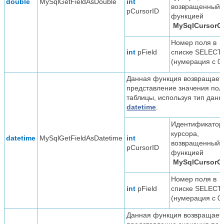
double
MySqlGetFieldAsDouble
int
возвращенный
pCursorID
функцией
MySqlCursorO
Номер поля в
int
pField
списке SELECT
(нумерация с 0)
Данная функция возвращает
представление значения пол
таблицы, используя тип данн
datetime
.
Идентификатор
курсора,
datetime
MySqlGetFieldAsDatetime
int
возвращенный
pCursorID
функцией
MySqlCursorO
Номер поля в
int
pField
списке SELECT
(нумерация с 0)
Данная функция возвращает