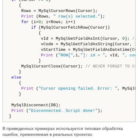
    {

     Rows = MySqlCursorRows(Cursor);

Print
 (Rows, 
" row(s) selected."
);

for
 (i=
0
; i<Rows; i++)

if
 (MySqlCursorFetchRow(Cursor))

            {

             vId = MySqlGetFieldAsInt(Cursor, 
0
); 
//
             vCode = MySqlGetFieldAsString(Cursor, 
1
             vStartTime = MySqlGetFieldAsDatetime(Cu
Print
 (
"ROW["
,i,
"]: id = "
, vId, 
", cod
            }

     MySqlCursorClose(Cursor); 
// NEVER FORGET TO CL
    }

else
    {

Print
 (
"Cursor opening failed. Error: "
, MySqlE
    }

 MySqlDisconnect(DB);

Print
 (
"Disconnected. Script done!"
);

}
В приведенных примерах используется типовая обработка
ошибок, применяемая в реальных проектах.