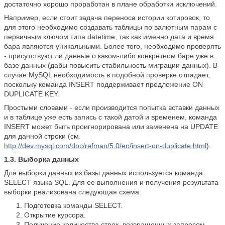
достаточно хорошо проработан в плане обработки исключений.
Например, если стоит задача переноса истории котировок, то
для этого необходимо создавать таблицы по валютным парам с
первичным ключом типа datetime, так как именно дата и время
бара являются уникальными. Более того, необходимо проверять
- присутствуют ли данные о каком-либо конкретном баре уже в
базе данных (дабы повысить стабильность миграции данных). В
случае MySQL необходимость в подобной проверке отпадает,
поскольку команда INSERT поддерживает предложение ON
DUPLICATE KEY.
Простыми словами - если производится попытка вставки данных
и в таблице уже есть запись с такой датой и временем, команда
INSERT может быть проигнорирована или заменена на UPDATE
для данной строки (см.
http://dev.mysql.com/doc/refman/5.0/en/insert-on-duplicate.html
).
1.3. Выборка данных
Для выборки данных из базы данных используется команда
SELECT языка SQL. Для ее выполнения и получения результата
выборки реализована следующая схема:
Подготовка команды SELECT.
Открытие курсора.
Получение количества строк, возвращенных запросом.