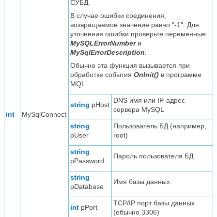
СУБД.
В случае ошибки соединения,
возвращаемое значение равно "-1". Для
уточнения ошибки проверьте переменные
MySQLErrorNumber
и
MySqlErrorDescription
.
Обычно эта функция вызывается при
обработке события
OnInit()
в программе
MQL.
DNS имя или IP-адрес
string
pHost
сервера MySQL
int
MySqlConnect
string
Пользователь БД (например,
pUser
root)
string
Пароль пользователя БД
pPassword
string
Имя базы данных
pDatabase
TCP/IP порт базы данных
int
pPort
(обычно 3306)