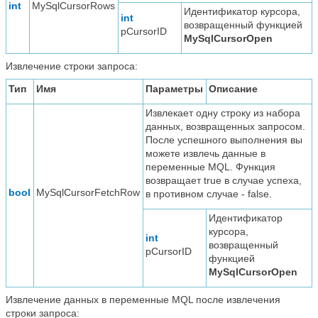
int
MySqlCursorRows
Идентификатор курсора,
int
возвращенный функцией
pCursorID
MySqlCursorOpen
Извлечение строки запроса:
Тип
Имя
Параметры
Описание
Извлекает одну строку из набора
данных, возвращенных запросом.
После успешного выполнения вы
можете извлечь данные в
переменные MQL. Функция
возвращает true в случае успеха,
bool
MySqlCursorFetchRow
в противном случае - false.
Идентификатор
курсора,
int
возвращенный
pCursorID
функцией
MySqlCursorOpen
Извлечение данных в переменные MQL после извлечения
строки запроса: