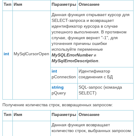
Тип
Имя
Параметры
Описание
Данная функция открывает курсор для
SELECT-запроса и возвращает
идентификатор курсора в случае
успешного выполнения. В противном
случае, функция вернет "-1", для
уточнения причины ошибки
используйте переменные
int
MySqlCursorOpen
MySQLErrorNumber
и
MySqlErrorDescription
.
int
Идентификатор
pConnection
соединения с БД
string
SQL-запрос (команда
pQuery
SELECT)
Получение количества строк, возвращенных запросом:
Тип
Имя
Параметры
Описание
Данная функция возвращает
количество строк, выбранных запросом.