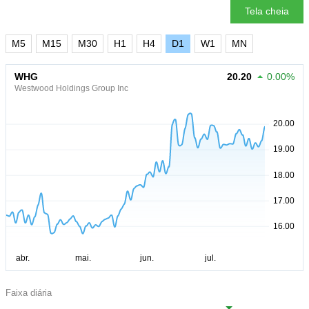
Tela cheia
M5
M15
M30
H1
H4
D1
W1
MN
WHG
20.20
0.00%
Westwood Holdings Group Inc
Faixa diária