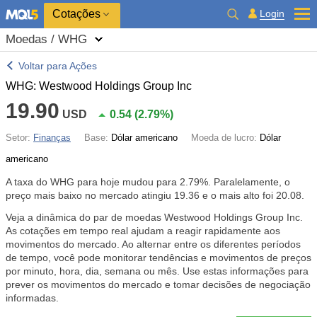
Cotações
Login
Moedas / WHG
Voltar para Ações
WHG: Westwood Holdings Group Inc
19.90
USD
0.54
(
2.79%
)
Setor:
Finanças
Base:
Dólar americano
Moeda de lucro:
Dólar
americano
A taxa do WHG para hoje mudou para
2.79%
. Paralelamente, o
preço mais baixo no mercado atingiu 19.36 e o mais alto foi 20.08.
Veja a dinâmica do par de moedas Westwood Holdings Group Inc.
As cotações em tempo real ajudam a reagir rapidamente aos
movimentos do mercado. Ao alternar entre os diferentes períodos
de tempo, você pode monitorar tendências e movimentos de preços
por minuto, hora, dia, semana ou mês. Use estas informações para
prever os movimentos do mercado e tomar decisões de negociação
informadas.