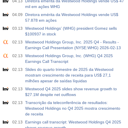
04.13
Diretora emérita da Westwood Holdings vende US$ 47
mil em ações WHG
04.09
Diretora emérita da Westwood Holdings vende US$
57.878 em ações
03.13
Westwood Holdings’ (WHG) president Gomez sells
$100937 in stock
02.13
Westwood Holdings Group, Inc. 2025 Q4 - Results -
Earnings Call Presentation (NYSE:WHG) 2026-02-13
02.13
Westwood Holdings Group, Inc. (WHG) Q4 2025
Earnings Call Transcript
02.13
Slides do quarto trimestre de 2025 da Westwood
mostram crescimento de receita para US$ 27,1
milhões apesar de saídas líquidas
02.13
Westwood Q4 2025 slides show revenue growth to
$27.1M despite net outflows
02.13
Transcrição da teleconferência de resultados:
Westwood Holdings no Q4 2025 mostra crescimento
de receita
02.13
Earnings call transcript: Westwood Holdings Q4 2025
shows revenue growth