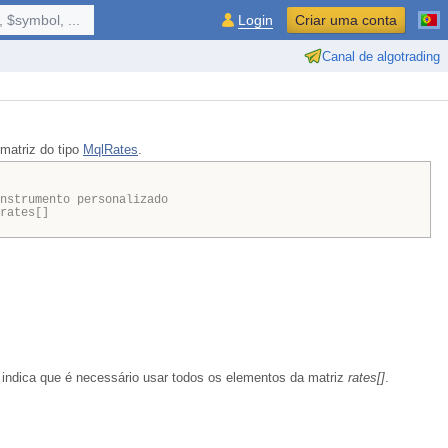
 $symbol, ...
Login
Criar uma conta
Canal de algotrading
 matriz do tipo
MqlRates
.
nstrumento personalizado
rates[]
indica que é necessário usar todos os elementos da matriz
rates[]
.