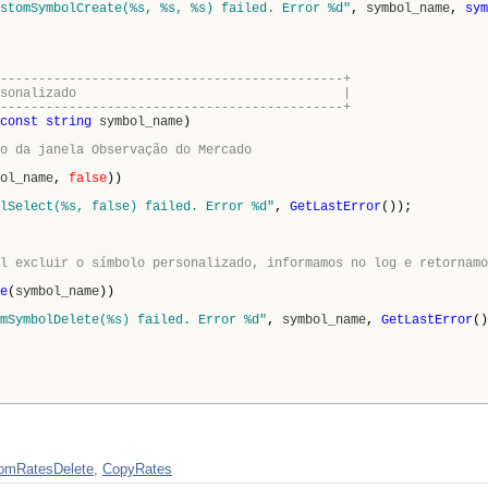
stomSymbolCreate(%s, %s, %s) failed. Error %d"
,
symbol_name
,
sym
---------------------------------------------+
 símbolo personalizado |
---------------------------------------------+
const
string
symbol_name
)
o da janela Observação do Mercado
ol_name
,
false
))
lSelect(%s, false) failed. Error %d"
,
GetLastError
());
l excluir o símbolo personalizado, informamos no log e retornamo
e
(
symbol_name
))
mSymbolDelete(%s) failed. Error %d"
,
symbol_name
,
GetLastError
()
omRatesDelete
,
CopyRates