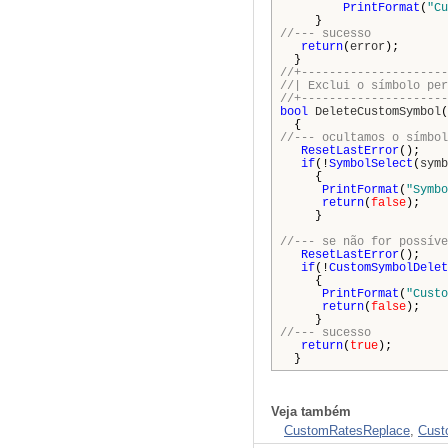
PrintFormat
(
"Cu
}
//--- sucesso
return
(
error
);
}
//+---------------------
//| Exclui o
//+---------------------
bool
DeleteCustomSymbol
(
{
//--- ocultamos o símbol
ResetLastError
();
if
(!
SymbolSelect
(
symb
{
PrintFormat
(
"Symbo
return
(
false
);
}
//--- se não for possíve
ResetLastError
();
if
(!
CustomSymbolDelet
{
PrintFormat
(
"Custo
return
(
false
);
}
//--- sucesso
return
(
true
);
}
Veja também
CustomRatesReplace
,
Cust