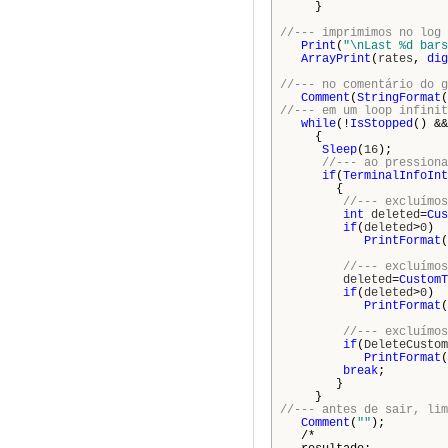
}
//--- imprimimos no log 
Print
(
"\nLast %d bars
ArrayPrint
(
rates
,
dig
//--- no comentário do g
Comment
(
StringFormat
(
//--- em um loop infinit
while
(!
IsStopped
() &
{
Sleep
(
16
);
//--- ao pressiona
if
(
TerminalInfoInt
{
//--- excluímos
int
deleted
=
Cus
if
(
deleted
>
0
)
PrintFormat
(
//--- excluímos
deleted
=
CustomT
if
(
deleted
>
0
)
PrintFormat
(
//--- excluímos
if
(
DeleteCustom
PrintFormat
(
break
;
}
}
//--- antes de sair, lim
Comment
(
""
);
/*