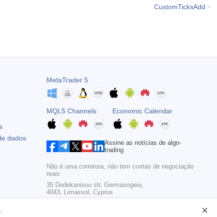
CustomTicksAdd
MetaTrader 5
MQL5 Channels
Economic Calendar
a
 de dados
Assine as notícias de algo-
trading
Não é uma corretora, não tem contas de negociação
reais
35 Dodekanisou str, Germasogeia,
4043, Limassol, Cyprus
Copyright 2000-2026,
MetaQuotes Ltd
.