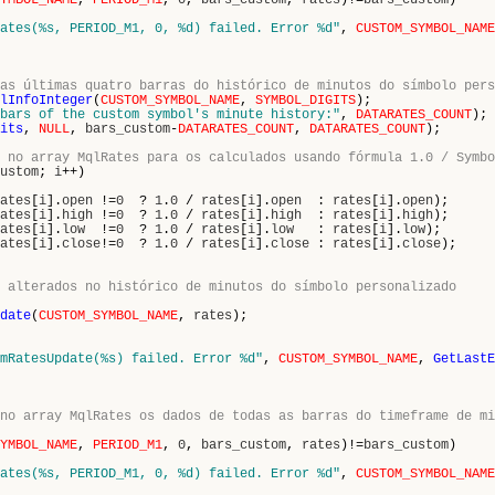
YMBOL_NAME
,
PERIOD_M1
,
0
,
bars_custom
,
rates
)!=
bars_custom
)
ates(%s, PERIOD_M1, 0, %d) failed. Error %d"
,
CUSTOM_SYMBOL_NAME
as últimas quatro barras do histórico de minutos do símbolo pers
lInfoInteger
(
CUSTOM_SYMBOL_NAME
,
SYMBOL_DIGITS
);
bars of the custom symbol's minute history:"
,
DATARATES_COUNT
);
its
,
NULL
,
bars_custom
-
DATARATES_COUNT
,
DATARATES_COUNT
);
 no array MqlRates para os calculados usando fórmula 1.0 / Symbo
ustom
;
i
++)
ates
[
i
].
open
!=
0
?
1
.
0
/
rates
[
i
].
open
:
rates
[
i
].
open
);
ates
[
i
].
high
!=
0
?
1
.
0
/
rates
[
i
].
high
:
rates
[
i
].
high
);
ates
[
i
].
low
!=
0
?
1
.
0
/
rates
[
i
].
low
:
rates
[
i
].
low
);
ates
[
i
].
close
!=
0
?
1
.
0
/
rates
[
i
].
close
:
rates
[
i
].
close
);
 alterados no histórico de minutos do símbolo personalizado
date
(
CUSTOM_SYMBOL_NAME
,
rates
);
mRatesUpdate(%s) failed. Error %d"
,
CUSTOM_SYMBOL_NAME
,
GetLastE
no array MqlRates os dados de todas as barras do timeframe de mi
YMBOL_NAME
,
PERIOD_M1
,
0
,
bars_custom
,
rates
)!=
bars_custom
)
ates(%s, PERIOD_M1, 0, %d) failed. Error %d"
,
CUSTOM_SYMBOL_NAME