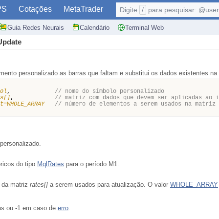
PS
Cotações
MetaTrader
Digite
/
para pesquisar: @user,
Guia Redes Neurais
Calendário
Terminal Web
Update
umento personalizado as barras que faltam e substitui os dados existentes na
ol
,
// nome do símbolo personalizado
s[]
,
// matriz com dados que devem ser aplicadas ao i
t=WHOLE_ARRAY
// número de elementos a serem usados na matriz 
personalizado.
ricos do tipo
MqlRates
para o período M1.
 da matriz
rates[]
a serem usados para atualização. O valor
WHOLE_ARRAY
as ou -1 em caso de
erro
.