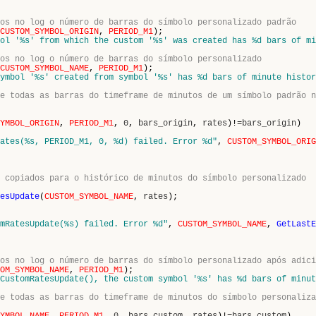
os no log o número de barras do símbolo personalizado padrão
CUSTOM_SYMBOL_ORIGIN
,
PERIOD_M1
);
ol '%s' from which the custom '%s' was created has %d bars of mi
os no log o número de barras do símbolo personalizado
CUSTOM_SYMBOL_NAME
,
PERIOD_M1
);
ymbol '%s' created from symbol '%s' has %d bars of minute histor
e todas as barras do timeframe de minutos de um símbolo padrão n
YMBOL_ORIGIN
,
PERIOD_M1
,
0
,
bars_origin
,
rates
)!=
bars_origin
)
ates(%s, PERIOD_M1, 0, %d) failed. Error %d"
,
CUSTOM_SYMBOL_ORIG
 copiados para o histórico de minutos do símbolo personalizado
esUpdate
(
CUSTOM_SYMBOL_NAME
,
rates
);
mRatesUpdate(%s) failed. Error %d"
,
CUSTOM_SYMBOL_NAME
,
GetLastE
os no log o número de barras do símbolo personalizado após adici
OM_SYMBOL_NAME
,
PERIOD_M1
);
CustomRatesUpdate(), the custom symbol '%s' has %d bars of minut
e todas as barras do timeframe de minutos do símbolo personaliza