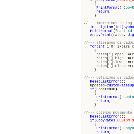
if
(
CopyRates
(
CUSTOM_S
{
PrintFormat
(
"CopyR
return
;
}
//--- imprimimos no log 
int
digits
=(
int
)
Symbo
PrintFormat
(
"Last %d 
ArrayPrint
(
rates
,
dig
//--- alteramos os dados
for
(
int
i
=
0
;
i
<
bars_c
{
rates
[
i
].
open
=(
r
rates
[
i
].
high
=(
r
rates
[
i
].
low
=(
r
rates
[
i
].
close
=(
r
}
//--- definimos os dados
ResetLastError
();
updated
=
CustomRatesUp
if
(
updated
<
0
)
{
PrintFormat
(
"Custo
return
;
}
//--- obtemos novamente 
ResetLastError
();
if
(
CopyRates
(
CUSTOM_S
{
PrintFormat
(
"CopyR
return
;