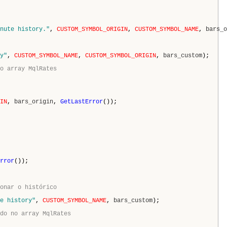
nute history."
,
CUSTOM_SYMBOL_ORIGIN
,
CUSTOM_SYMBOL_NAME
,
bars_o
y"
,
CUSTOM_SYMBOL_NAME
,
CUSTOM_SYMBOL_ORIGIN
,
bars_custom
);
o array MqlRates
IN
,
bars_origin
,
GetLastError
());
rror
());
onar o histórico
e history"
,
CUSTOM_SYMBOL_NAME
,
bars_custom
);
do no array MqlRates