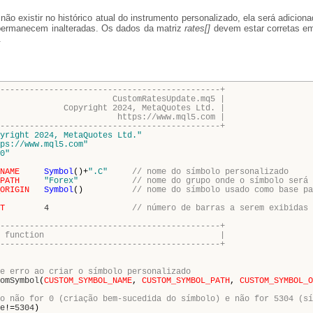
não existir no histórico atual do instrumento personalizado, ela será adiciona
l permanecem inalteradas. Os dados da matriz
rates[]
devem estar corretas em
.
---------------------------------------------+
mRatesUpdate.mq5 |
t 2024, MetaQuotes Ltd. |
s://www.mql5.com |
---------------------------------------------+
yright 2024, MetaQuotes Ltd."
ps://www.mql5.com"
0"
NAME
Symbol
()+
".C"
// nome do símbolo personalizado
PATH
"Forex"
// nome do grupo onde o símbolo será 
ORIGIN
Symbol
()
// nome do símbolo usado como base pa
T
4
// número de barras a serem exibidas 
---------------------------------------------+
rogram start function |
---------------------------------------------+
e erro ao criar o símbolo personalizado
omSymbol
(
CUSTOM_SYMBOL_NAME
,
CUSTOM_SYMBOL_PATH
,
CUSTOM_SYMBOL_O
o não for 0 (criação bem-sucedida do símbolo) e não for 5304 (sí
e
!=
5304
)