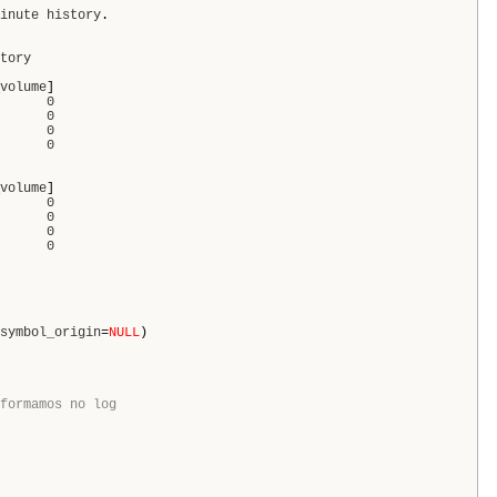
inute
history
.
tory
volume
]
0
0
0
0
volume
]
0
0
0
0
symbol_origin
=
NULL
)
formamos no log