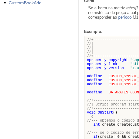
Geral
CustomBookAdd
Se a barra na matriz
rates[]
no histórico de preço atua
corresponder ao
período
M1
Exemplo:
//+---------------------
//| Custo
//| Copyrigh
//| http
//+---------------------
#property
copyright
"Cop
#property
link
"htt
#property
version
"1.0
#define
CUSTOM_SYMBOL_
#define
CUSTOM_SYMBOL_
#define
CUSTOM_SYMBOL_
#define
DATARATES_COUN
//+---------------------
//| Script p
//+---------------------
void
OnStart
()
{
//--- obtemos o código d
int
create
=
CreateCust
//--- se o código de err
if
(
create
!=
0
&&
creat