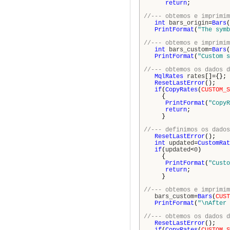
return
;
//--- obtemos e imprimim
int
bars_origin
=
Bars
(
PrintFormat
(
"The symb
//--- obtemos e imprimim
int
bars_custom
=
Bars
(
PrintFormat
(
"Custom s
//--- obtemos os dados d
MqlRates
rates
[]={};
ResetLastError
();
if
(
CopyRates
(
CUSTOM_S
{
PrintFormat
(
"CopyR
return
;
}
//--- definimos os dados
ResetLastError
();
int
updated
=
CustomRat
if
(
updated
<
0
)
{
PrintFormat
(
"Custo
return
;
}
//--- obtemos e imprimim
bars_custom
=
Bars
(
CUST
PrintFormat
(
"\nAfter 
//--- obtemos os dados d
ResetLastError
();