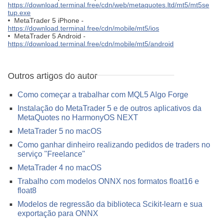
https://download.terminal.free/cdn/web/metaquotes.ltd/mt5/mt5se
tup.exe
• MetaTrader 5 iPhone -
https://download.terminal.free/cdn/mobile/mt5/ios
• MetaTrader 5 Android -
https://download.terminal.free/cdn/mobile/mt5/android
Outros artigos do autor
Como começar a trabalhar com MQL5 Algo Forge
Instalação do MetaTrader 5 e de outros aplicativos da
MetaQuotes no HarmonyOS NEXT
MetaTrader 5 no macOS
Como ganhar dinheiro realizando pedidos de traders no
serviço "Freelance"
MetaTrader 4 no macOS
Trabalho com modelos ONNX nos formatos float16 e
float8
Modelos de regressão da biblioteca Scikit-learn e sua
exportação para ONNX