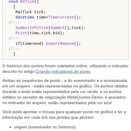
void
OnTick
()

  {

MqlTick
 tick;

datetime
 time=
TimeCurrent
//---
SymbolInfoTick
(
Symbol
(),tick);

Print
//---
if
(time>end) 
ExpertRemove
//---
O histórico dos pontos foram coletados online, utilizando o indicador
descrito no artigo
Criando indicadores de ponto
.
Ambas as sequências de ponto - a do examinador e a armazenada
em um arquivo - estão representadas no gráfico. Os pontos obtidos
durante o teste estão representados pela cor verde, e os pontos
obtidos no servidor de negociação MetaQuotes-Demo, e gravados
no indicador do arquivo, estão representados pela cor azul.
Você pode apontar o mouse para qualquer ponto no gráfico e ler a
informação em cada tick nas janelas que abrirem:
origem (examinador ou histórico);