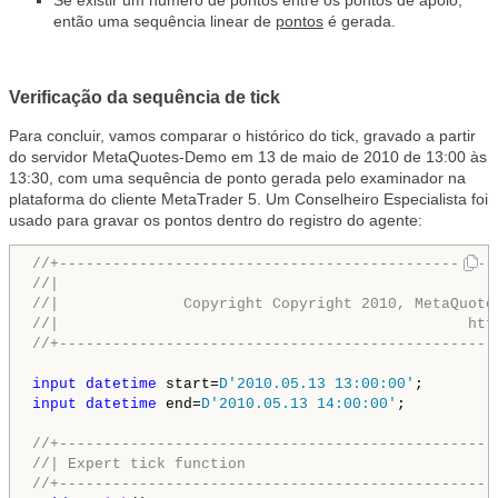
então uma sequência linear de
pontos
é gerada.
Verificação da sequência de tick
Para concluir, vamos comparar o histórico do tick, gravado a partir
do servidor MetaQuotes-Demo em 13 de maio de 2010 de 13:00 às
13:30, com uma sequência de ponto gerada pelo examinador na
plataforma do cliente MetaTrader 5. Um Conselheiro Especialista foi
usado para gravar os pontos dentro do registro do agente:
//+-------------------------------------------------
//|                                                 
//|              Copyright Copyright 2010, MetaQuote
//|                                              htt
//+-------------------------------------------------
input
datetime
 start=
D'2010.05.13 13:00:00'
input
datetime
 end=
D'2010.05.13 14:00:00'
;

//+-------------------------------------------------
//| Expert tick function                            
//+-------------------------------------------------