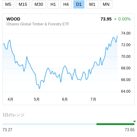
M5
M15
M30
H1
H4
D1
W1
MN
WOOD
73.95
0.00%
iShares Global Timber & Forestry ETF
1日のレンジ
73.27
73.65