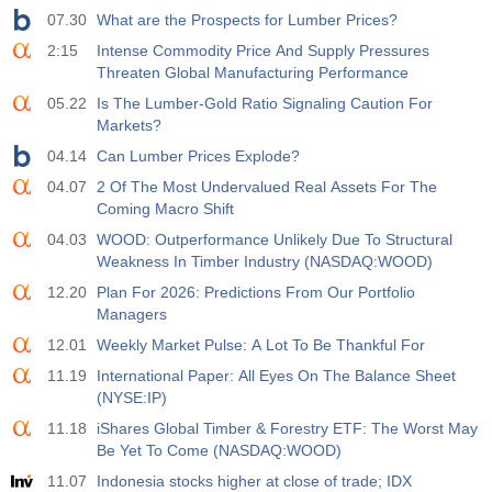
07.30
What are the Prospects for Lumber Prices?
2:15
Intense Commodity Price And Supply Pressures
Threaten Global Manufacturing Performance
05.22
Is The Lumber-Gold Ratio Signaling Caution For
Markets?
04.14
Can Lumber Prices Explode?
04.07
2 Of The Most Undervalued Real Assets For The
Coming Macro Shift
04.03
WOOD: Outperformance Unlikely Due To Structural
Weakness In Timber Industry (NASDAQ:WOOD)
12.20
Plan For 2026: Predictions From Our Portfolio
Managers
12.01
Weekly Market Pulse: A Lot To Be Thankful For
11.19
International Paper: All Eyes On The Balance Sheet
(NYSE:IP)
11.18
iShares Global Timber & Forestry ETF: The Worst May
Be Yet To Come (NASDAQ:WOOD)
11.07
Indonesia stocks higher at close of trade; IDX