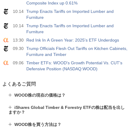
Composite Index up 0.61%
10.14
Trump Enacts Tariffs on Imported Lumber and
Furniture
10.14
Trump Enacts Tariffs on Imported Lumber and
Furniture
13:30
Red Ink In A Green Year: 2025's ETF Underdogs
09.30
Trump Officials Flesh Out Tariffs on Kitchen Cabinets,
Furniture and Timber
09.06
Timber ETFs: WOOD's Growth Potential Vs. CUT's
Defensive Position (NASDAQ:WOOD)
よくあるご質問
WOOD株の現在の価格は？
iShares Global Timber & Forestry ETFの株は配当を出し
ますか？
WOOD株を買う方法は？