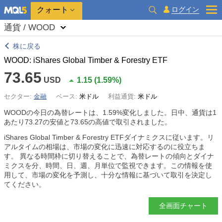
クォート
ログイン
通貨 / WOOD
株に戻る
WOOD: iShares Global Timber & Forestry ETF
73.65
USD
1.15
(
1.59%
)
セクター:
金融
ベース:
米ドル
利益通貨:
米ドル
WOODの今日の為替レートは、
1.59%
変化しました。日中、通貨は1
あたり73.27の安値と73.65の高値で取引されました。
iShares Global Timber & Forestry ETFダイナミクスに従います。リ
アルタイムの相場は、市場の変化に迅速に対応するのに役立ちま
す。 異なる時間枠に切り替えることで、為替レートの傾向とダイナ
ミクスを分、時間、日、週、月単位で監視できます。この情報を使
用して、市場の変化を予測し、十分な情報に基づいて取引を決定し
てください。
全画面チャート