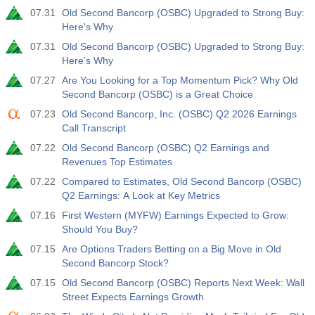
07.31
Old Second Bancorp (OSBC) Upgraded to Strong Buy:
実際
期待
前
USD
Here's Why
3.2%
3.5%
3.5%
07.31
Old Second Bancorp (OSBC) Upgraded to Strong Buy:
Here's Why
12:30
民間非農業部門給与
実際
期待
前
07.27
Are You Looking for a Top Momentum Pick? Why Old
USD
30 K
40 K
30 K
Second Bancorp (OSBC) is a Great Choice
07.23
Old Second Bancorp, Inc. (OSBC) Q2 2026 Earnings
12:30
U6失業率
Call Transcript
実際
期待
前
07.22
Old Second Bancorp (OSBC) Q2 Earnings and
USD
7.9%
7.9%
7.9%
Revenues Top Estimates
07.22
Compared to Estimates, Old Second Bancorp (OSBC)
17:00
ベーカー・ヒューズ社発表の米石油採掘装置（リグ）
Q2 Earnings: A Look at Key Metrics
稼働数
07.16
First Western (MYFW) Earnings Expected to Grow:
USD
実際
期待
前
Should You Buy?
454
451
07.15
Are Options Traders Betting on a Big Move in Old
Second Bancorp Stock?
17:00
ベーカー・ヒューズ社発表の米石油採掘装置(リグ)稼働
数
07.15
Old Second Bancorp (OSBC) Reports Next Week: Wall
USD
Street Expects Earnings Growth
実際
期待
前
588
588