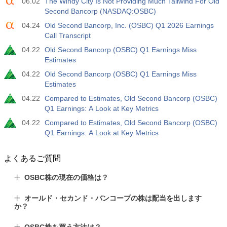
06.02
The Windy City Is Not Providing Much Tailwind For Old
Second Bancorp (NASDAQ:OSBC)
19:00
FED消費者信用前月比
04.24
Old Second Bancorp, Inc. (OSBC) Q1 2026 Earnings
実際
期待
前
Call Transcript
USD
$​14.17 B
$​11.44 B
$​-1.08 B
04.22
Old Second Bancorp (OSBC) Q1 Earnings Miss
Estimates
19:30
CFTC金投機筋ポジション
04.22
Old Second Bancorp (OSBC) Q1 Earnings Miss
実際
期待
前
Estimates
USD
182.1 K
04.22
Compared to Estimates, Old Second Bancorp (OSBC)
Q1 Earnings: A Look at Key Metrics
19:30
CFTC原油投機筋ポジション
04.22
Compared to Estimates, Old Second Bancorp (OSBC)
実際
期待
前
Q1 Earnings: A Look at Key Metrics
USD
120.1 K
よくあるご質問
19:30
CFTC金投機筋ポジション
実際
期待
前
OSBC株の現在の価格は？
USD
-17.2 K
オールド・セカンド・バンコープの株は配当を出します
か？
19:30
CFTC Nasdaq 100投機筋ポジション
実際
期待
前