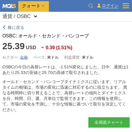
クォート
ログイン
通貨 / OSBC
株に戻る
OSBC: オールド・セカンド・バンコープ
25.39
USD
0.39
(
1.51%
)
セクター:
金融
ベース:
米ドル
利益通貨:
米ドル
OSBCの今日の為替レートは、
-1.51%
変化しました。日中、通貨は1
あたり25.33の安値と25.70の高値で取引されました。
オールド・セカンド・バンコープダイナミクスに従います。リアル
タイムの相場は、市場の変化に迅速に対応するのに役立ちます。 異
なる時間枠に切り替えることで、為替レートの傾向とダイナミクス
を分、時間、日、週、月単位で監視できます。この情報を使用し
て、市場の変化を予測し、十分な情報に基づいて取引を決定してく
ださい。
全画面チャート