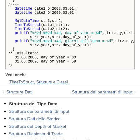
{
//---
datetime
date1=D'2008.03.01';
datetime
date2=D'2009.03.01';
MqlDateTime
str1,str2;
TimeToStruct
(date1,str1);
TimeToStruct
(date2,str2);
printf
(
"%02d.%02d.%4d, day of year = %d"
,str1.day,str1.mo
str1.year,str1.day_of_year);
printf
(
"%02d.%02d.%4d, giorni dell'anno = %d"
,str2.day,st
str2.year,str2.day_of_year);
}
/* Risultato:
01.03.2008, day of year = 60
01.03.2009, day of year = 59
*/
Vedi anche
TimeToStruct
,
Strutture e Classi
Strutture Dati
Struttura dei parametri di Input
Struttura del Tipo Data
Struttura dei parametri di Input
Struttura Dati dello Storico
Struttura del Depth of Market
Struttura Richiesta di Trade