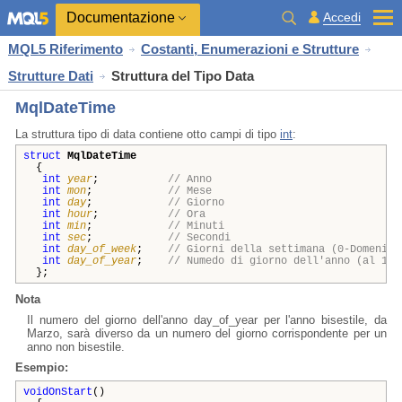
Documentazione
Accedi
MQL5 Riferimento
Costanti, Enumerazioni e Strutture
Strutture Dati
Struttura del Tipo Data
MqlDateTime
La struttura tipo di data contiene otto campi di tipo
int
:
struct
MqlDateTime
{
int
year
;
// Anno
int
mon
;
// Mese
int
day
;
// Giorno
int
hour
;
// Ora
int
min
;
// Minuti
int
sec
;
// Secondi
int
day_of_week
;
// Giorni della settimana (0-Domenica
int
day_of_year
;
// Numedo di giorno dell'anno (al 1mo
};
Nota
Il numero del giorno dell'anno day_of_year per l'anno bisestile, da
Marzo, sarà diverso da un numero del giorno corrispondente per un
anno non bisestile.
Esempio:
voidOnStart
()