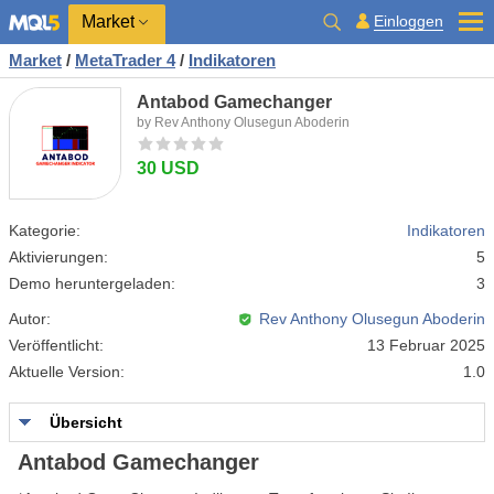
Market
Einloggen
Market
/
MetaTrader 4
/
Indikatoren
Antabod Gamechanger
by Rev Anthony Olusegun Aboderin
30 USD
Kategorie:
Indikatoren
Aktivierungen:
5
Demo heruntergeladen:
3
Autor:
Rev Anthony Olusegun Aboderin
Veröffentlicht:
13 Februar 2025
Aktuelle Version:
1.0
Übersicht
Antabod Gamechanger