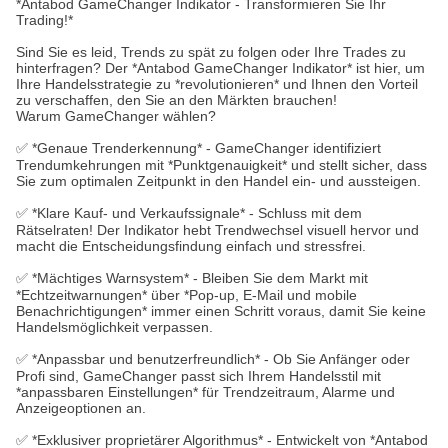
*Antabod GameChanger Indikator - Transformieren Sie Ihr
Trading!*
Sind Sie es leid, Trends zu spät zu folgen oder Ihre Trades zu
hinterfragen? Der *Antabod GameChanger Indikator* ist hier, um
Ihre Handelsstrategie zu *revolutionieren* und Ihnen den Vorteil
zu verschaffen, den Sie an den Märkten brauchen!
Warum GameChanger wählen?
✅ *Genaue Trenderkennung* - GameChanger identifiziert
Trendumkehrungen mit *Punktgenauigkeit* und stellt sicher, dass
Sie zum optimalen Zeitpunkt in den Handel ein- und aussteigen.
✅ *Klare Kauf- und Verkaufssignale* - Schluss mit dem
Rätselraten! Der Indikator hebt Trendwechsel visuell hervor und
macht die Entscheidungsfindung einfach und stressfrei.
✅ *Mächtiges Warnsystem* - Bleiben Sie dem Markt mit
*Echtzeitwarnungen* über *Pop-up, E-Mail und mobile
Benachrichtigungen* immer einen Schritt voraus, damit Sie keine
Handelsmöglichkeit verpassen.
✅ *Anpassbar und benutzerfreundlich* - Ob Sie Anfänger oder
Profi sind, GameChanger passt sich Ihrem Handelsstil mit
*anpassbaren Einstellungen* für Trendzeitraum, Alarme und
Anzeigeoptionen an.
✅ *Exklusiver proprietärer Algorithmus* - Entwickelt von *Antabod