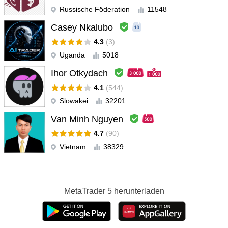
Russische Föderation
11548
Casey Nkalubo
4.3
(3)
Uganda
5018
Ihor Otkydach
4.1
(544)
Slowakei
32201
Van Minh Nguyen
4.7
(90)
Vietnam
38329
MetaTrader 5
herunterladen