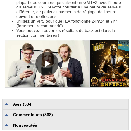
plupart des courtiers qui utilisent un GMT+2 avec l'heure
du serveur DST. Si votre courtier a une heure de serveur
différente, de petits ajustements de réglage de l'heure
doivent être effectués !
Utilisez un VPS pour que l'EA fonctionne 24h/24 et 7j/7
(fortement recommandé)
Vous pouvez trouver les résultats du backtest dans la
section commentaires !
Avis (584)
Commentaires (868)
Qualité et exhaustivité de la description
4.8
Fiabilité et facilité d'utilisation
4.9
Nouveautés
Assistance utilisateur
4.9