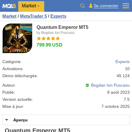
Market
Se connecter
Market
/
MetaTrader 5
/
Experts
Quantum Emperor MT5
by Bogdan Ion Puscasu
799.99 USD
Catégorie:
Experts
Activations:
10
Démo téléchargée:
45 124
Auteur:
Bogdan Ion Puscasu
Publié:
8 août 2023
Version actuelle:
7.5
Mise à jour:
7 octobre 2025
Aperçu
Quantum Emperor MT5