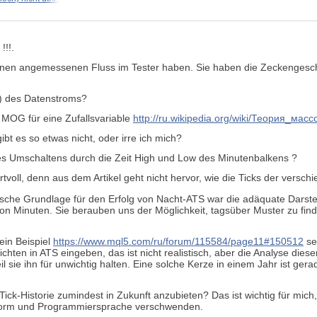
!!!.
 einen angemessenen Fluss im Tester haben. Sie haben die Zeckengesch
t) des Datenstroms?
ie MOG für eine Zufallsvariable
http://ru.wikipedia.org/wiki/Теория_ма
gibt es so etwas nicht,
oder irre ich mich?
es Umschaltens durch die Zeit
High
und
Low
des Minutenbalkens ?
rtvoll, denn aus dem Artikel geht nicht hervor, wie die Ticks der vers
ische Grundlage für den Erfolg von Nacht-ATS war die adäquate Darstel
m von Minuten. Sie berauben uns der Möglichkeit, tagsüber Muster zu fin
ein Beispiel
https://www.mql5.com/ru/forum/115584/page11#150512
se
hten in ATS eingeben, das ist nicht realistisch, aber die Analyse diese
il sie ihn für unwichtig halten. Eine solche Kerze in einem Jahr ist ger
e Tick-Historie zumindest in Zukunft anzubieten?
Das ist wichtig für mic
ttform und Programmiersprache verschwenden.