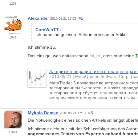
1251
Alexander
#2
2010.05.21 17:03
CoreWinTT
:
Ich habe ihn gelesen. Sehr interessanter Artikel.
1549
Ich stimme zu.
Das einzige, was enttäuschend ist, ist, dass man seine
T
Алгоритм генерации тиков в тестере страт
2010.05.21
MetaQuotes Software Corp.
w
MetaTrader 5 позволяет во встроенном те
тестированием экспертов, и может провод
тестирования требуется генерировать тики
исторического тестирования в клиентском 
Mykola Demko
#3
2010.05.21 17:13
Die Notwendigkeit eines solchen Artikels ist längst überfä
Ich stimme nicht nur mit der Schlussfolgerung des Autor
17694
angemessenes Testen von Experten anhand historis