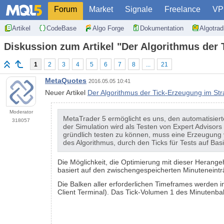
Forum
Market
Signale
Freelance
VP
Artikel
CodeBase
Algo Forge
Dokumentation
Algotra
Diskussion zum Artikel "Der Algorithmus der 
1
2
3
4
5
6
7
8
...
21
MetaQuotes
2016.05.05 10:41
Neuer Artikel
Der Algorithmus der Tick-Erzeugung im Str
Moderator
MetaTrader 5 ermöglicht es uns, den automatisierte
318057
der Simulation wird als Testen von Expert Advisor
gründlich testen zu können, muss eine Erzeugung vo
des Algorithmus, durch den Ticks für Tests auf Bas
Die Möglichkeit, die Optimierung mit dieser Heran
basiert auf den zwischengespeicherten Minuteneintr
Die Balken aller erforderlichen Timeframes werden 
Client Terminal). Das Tick-Volumen 1 des Minutenba