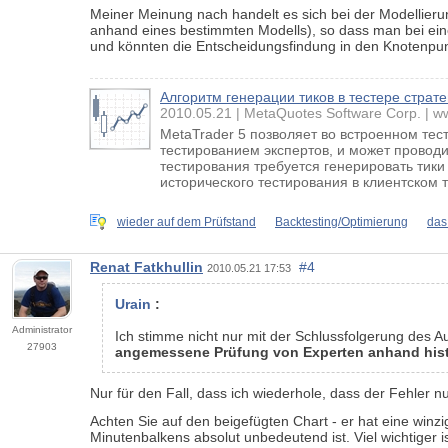
Meiner Meinung nach handelt es sich bei der Modellie
anhand eines bestimmten Modells), so dass man bei ein
und könnten die Entscheidungsfindung in den Knotenpun
Алгоритм генерации тиков в тестере страт
2010.05.21
MetaQuotes Software Corp.
w
MetaTrader 5 позволяет во встроенном те
тестированием экспертов, и может провод
тестирования требуется генерировать тики
исторического тестирования в клиентском 
wieder auf dem Prüfstand
Backtesting/Optimierung
das
Renat Fatkhullin
#4
2010.05.21 17:53
Urain
:
Administrator
Ich stimme nicht nur mit der Schlussfolgerung des A
27903
angemessene Prüfung von Experten anhand hist
Nur für den Fall, dass ich wiederhole, dass der Fehler n
Achten Sie auf den beigefügten Chart - er hat eine winz
Minutenbalkens absolut unbedeutend ist. Viel wichtiger i