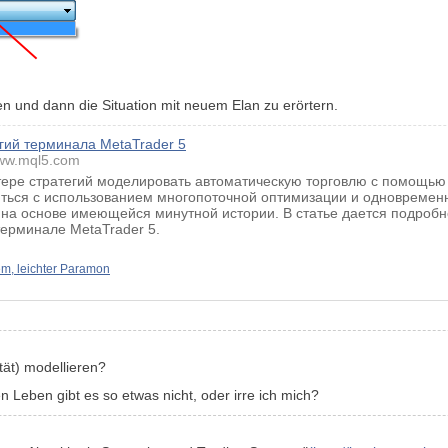
n und dann die Situation mit neuem Elan zu erörtern.
егий терминала MetaTrader 5
ww.mql5.com
стере стратегий моделировать автоматическую торговлю с помощью
иться с использованием многопоточной оптимизации и одновремен
 на основе имеющейся минутной истории. В статье дается подробн
терминале MetaTrader 5.
m, leichter Paramon
tät) modellieren?
en Leben gibt es so etwas nicht,
oder
irre ich mich?