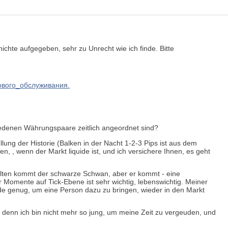
ichte aufgegeben, sehr zu Unrecht wie ich finde.
Bitte
ссового_обслуживания.
chiedenen Währungspaare zeitlich angeordnet sind?
lung der Historie (Balken in der Nacht 1-2-3 Pips ist aus dem
den,
, wenn der Markt liquide ist, und ich versichere Ihnen, es geht
lten kommt der schwarze Schwan, aber er kommt - eine
r
Momente auf Tick-Ebene ist sehr wichtig, lebenswichtig. Meiner
ade
genug, um eine Person dazu zu bringen, wieder in den Markt
h, denn ich bin nicht mehr so jung, um meine Zeit zu vergeuden, und