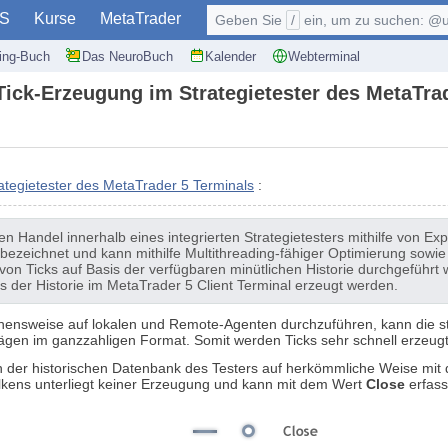
S
Kurse
MetaTrader
Geben Sie
/
ein, um zu suchen: @user, $symb
ding-Buch
Das NeuroBuch
Kalender
Webterminal
Tick-Erzeugung im Strategietester des MetaTra
ategietester des MetaTrader 5 Terminals
:
n Handel innerhalb eines integrierten Strategietesters mithilfe von E
s bezeichnet und kann mithilfe Multithreading-fähiger Optimierung so
n Ticks auf Basis der verfügbaren minütlichen Historie durchgeführt we
is der Historie im MetaTrader 5 Client Terminal erzeugt werden.
gehensweise auf lokalen und Remote-Agenten durchzuführen, kann die s
ägen im ganzzahligen Format. Somit werden Ticks sehr schnell erzeugt
in der historischen Datenbank des Testers auf herkömmliche Weise mi
lkens unterliegt keiner Erzeugung und kann mit dem Wert
Close
erfass