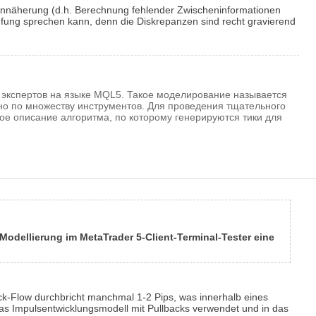
Annäherung (d.h. Berechnung fehlender Zwischeninformationen
fung sprechen kann, denn die Diskrepanzen sind recht gravierend
 экспертов на языке MQL5. Такое моделирование называется
но по множеству инструментов. Для проведения тщательного
ое описание алгоритма, по которому генерируются тики для
k-Modellierung im MetaTrader 5-Client-Terminal-Tester eine
ick-Flow durchbricht manchmal 1-2 Pips, was innerhalb eines
, das Impulsentwicklungsmodell mit Pullbacks verwendet und in das