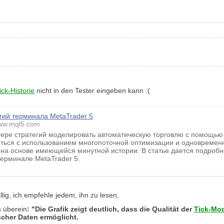
ick-Historie
nicht in den Tester eingeben kann :(
егий терминала MetaTrader 5
ww.mql5.com
стере стратегий моделировать автоматическую торговлю с помощью
иться с использованием многопоточной оптимизации и одновремен
 на основе имеющейся минутной истории. В статье дается подробн
терминале MetaTrader 5.
llig, ich empfehle jedem, ihn zu lesen,
s überein
: "Die Grafik zeigt deutlich, dass die Qualität der
Tick-Mod
cher Daten ermöglicht.