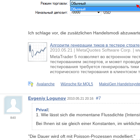
Ich schlage vor, die zusätzlichen Handelsmodi abzuwarte
Алгоритм генерации тиков в тестере страт
2010.05.21
MetaQuotes Software Corp.
w
MetaTrader 5 позволяет во встроенном те
тестированием экспертов, и может провод
тестирования требуется генерировать тики
исторического тестирования в клиентском 
Avalanche
Wünsche für MQL5
MaksiGen Handelssyste
Evgeniy Logunov
#7
2010.05.21 20:16
Prival
:
1. Wie lässt sich die momentane Flussdichte (Intensi
840
Bei Ihnen ist sie gleich einer Konstanten, im wirklich
"Die Dauer wird oft mit Poisson-Prozessen modelliert."