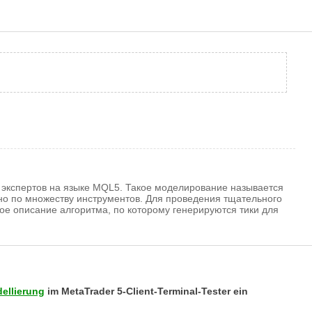
 экспертов на языке MQL5. Такое моделирование называется
но по множеству инструментов. Для проведения тщательного
ое описание алгоритма, по которому генерируются тики для
ellierung
im MetaTrader 5-Client-Terminal-Tester ein