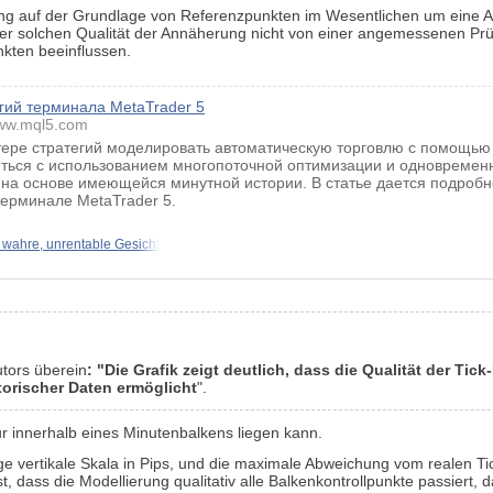
rung auf der Grundlage von Referenzpunkten im Wesentlichen um eine 
er solchen Qualität der Annäherung nicht von einer angemessenen Prü
kten beeinflussen.
егий терминала MetaTrader 5
ww.mql5.com
стере стратегий моделировать автоматическую торговлю с помощью
иться с использованием многопоточной оптимизации и одновремен
 на основе имеющейся минутной истории. В статье дается подробн
терминале MetaTrader 5.
 wahre, unrentable Gesicht
utors überein
: "Die Grafik zeigt deutlich, dass die Qualität der Tic
orischer Daten ermöglicht
".
ur innerhalb eines Minutenbalkens liegen kann.
ige vertikale Skala in Pips, und die maximale Abweichung vom realen T
st, dass die Modellierung qualitativ alle Balkenkontrollpunkte passiert