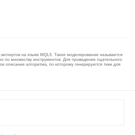
 экспертов на языке MQL5. Такое моделирование называется
но по множеству инструментов. Для проведения тщательного
ое описание алгоритма, по которому генерируются тики для