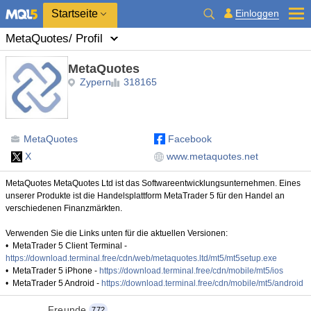
Startseite
Einloggen
MetaQuotes
/ Profil
MetaQuotes
Zypern
318165
MetaQuotes
Facebook
X
www.metaquotes.net
MetaQuotes MetaQuotes Ltd ist das Softwareentwicklungsunternehmen. Eines
unserer Produkte ist die Handelsplattform MetaTrader 5 für den Handel an
verschiedenen Finanzmärkten.
Verwenden Sie die Links unten für die aktuellen Versionen:
• MetaTrader 5 Client Terminal -
https://download.terminal.free/cdn/web/metaquotes.ltd/mt5/mt5setup.exe
• MetaTrader 5 iPhone -
https://download.terminal.free/cdn/mobile/mt5/ios
• MetaTrader 5 Android -
https://download.terminal.free/cdn/mobile/mt5/android
Freunde
772