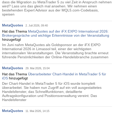
dass die Migration zu MetaTrader 5 zu viel Zeit in Anspruch nehmen
wird? Lass uns das gleich mal ansehen. Wir nehmen einen
bestehenden Expert Advisor aus der MQL5.com-Codebasis,
speisen
MetaQuotes
2. Juli 2026, 09:40
Hat das Thema
MetaQuotes auf der iFX EXPO International 2026:
Brokergespräche und wichtige Erkenntnisse von der Veranstaltung
hinzugefügt
Im Juni nahm MetaQuotes als Goldsponsor an der iFX EXPO
International 2026 in Limassol teil, einer der wichtigsten
internationalen Veranstaltungen. Die Veranstaltung brachte erneut
führende Persönlichkeiten der Online-Handelsbranche zusammen
MetaQuotes
29. Mai 2026, 15:04
Hat das Thema
Überarbeiteter Chart-Handel in MetaTrader 5 für
iOS
hinzugefügt
Der Chart-Handel in MetaTrader 5 für iOS wurde komplett
überarbeitet. Sie haben nun Zugriff auf ein voll ausgestattetes
Handelsfenster, das Schnellfunktionen, detaillierte
Auftragskonfiguration und Positionsverwaltung vereint. Das
Handelsfenster
MetaQuotes
11. Mai 2026, 14:15