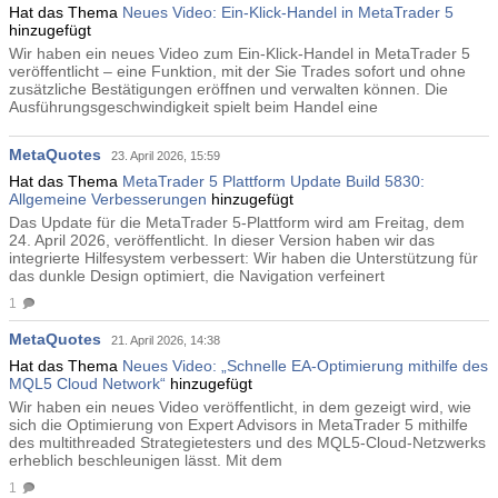
Hat das Thema
Neues Video: Ein-Klick-Handel in MetaTrader 5
hinzugefügt
Wir haben ein neues Video zum Ein-Klick-Handel in MetaTrader 5
veröffentlicht – eine Funktion, mit der Sie Trades sofort und ohne
zusätzliche Bestätigungen eröffnen und verwalten können. Die
Ausführungsgeschwindigkeit spielt beim Handel eine
MetaQuotes
23. April 2026, 15:59
Hat das Thema
MetaTrader 5 Plattform Update Build 5830:
Allgemeine Verbesserungen
hinzugefügt
Das Update für die MetaTrader 5-Plattform wird am Freitag, dem
24. April 2026, veröffentlicht. In dieser Version haben wir das
integrierte Hilfesystem verbessert: Wir haben die Unterstützung für
das dunkle Design optimiert, die Navigation verfeinert
1
MetaQuotes
21. April 2026, 14:38
Hat das Thema
Neues Video: „Schnelle EA-Optimierung mithilfe des
MQL5 Cloud Network“
hinzugefügt
Wir haben ein neues Video veröffentlicht, in dem gezeigt wird, wie
sich die Optimierung von Expert Advisors in MetaTrader 5 mithilfe
des multithreaded Strategietesters und des MQL5-Cloud-Netzwerks
erheblich beschleunigen lässt. Mit dem
1