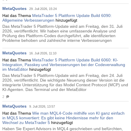
MetaQuotes
29. Juli 2026, 15:24
Hat das Thema
MetaTrader 5 Plattform Update Build 6090:
Allgemeine Verbesserungen
hinzugefügt
Das MetaTrader 5 Plattform-Update wird am Freitag, den 31. Juli
2026, veröffentlicht. Wir haben eine umfassende Analyse und
Prüfung des Plattform-Codes durchgeführt, alle identifizierten
Probleme behoben und zahlreiche interne Verbesserungen
MetaQuotes
16. Juli 2026, 11:10
Hat das Thema
MetaTrader 5 Plattform Update Build 6060: KI-
Integration, Passkey und Verbesserungen bei der Codeverwaltung
im MetaEditor
hinzugefügt
Das MetaTrader 5 Plattform-Update wird am Freitag, den 24. Juli
2026, veröffentlicht. Die wichtigste Neuerung dieser Version ist die
integrierte Unterstützung für das Model Context Protocol (MCP) und
KI-Agenten. Das Terminal und der MetaEditor
2
MetaQuotes
9. Juli 2026, 13:57
Hat das Thema
Wie man MQL4-Code mithilfe von KI ganz einfach
in MQL5 konvertiert: Es gibt keine Hindernisse mehr für den
Wechsel zu MetaTrader 5
hinzugefügt
Haben Sie Expert Advisors in MQL4 geschrieben und befürchten,