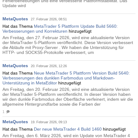
Fehlerbehebungen und eine verbesserte Plattformstabilität. Das
Update wird
MetaQuotes
27. Februar 2026, 08:51
Hat das Thema
MetaTrader 5 Plattform Update Build 5660:
Verbesserungen und Korrekturen
hinzugefügt
Am Freitag, den 27. Februar 2026, wird eine aktualisierte Version
der MetaTrader 5-Plattform veröffentlicht. Diese Version verbessert
die Abläufe mit Proxy-Server . Wir haben die Unterstützung für
HTTP- und SOCKS5-Protokolle verbessert, um
MetaQuotes
20. Februar 2026, 12:26
Hat das Thema
Neue MetaTrader 5 Plattform Version Build 5640:
Verbesserungen des dunklen Farbmodus und Markdown-
Unterstützung in MetaEditor
hinzugefügt
Am Freitag, den 20. Februar 2026, wird eine aktualisierte Version
der MetaTrader 5-Plattform veröffentlicht. In dieser Version haben
wir den dunkle Farbmodus der Oberfläche verfeinert, indem wir die
allgemeine Hintergrundfarbe sowie die Farben der
1
MetaQuotes
19. Februar 2026, 09:13
Hat das Thema
Der neue MetaTrader 4 Build 1460
hinzugefügt
Am Freitag, den 6. März 2026, wird ein Update von MetaTrader 4