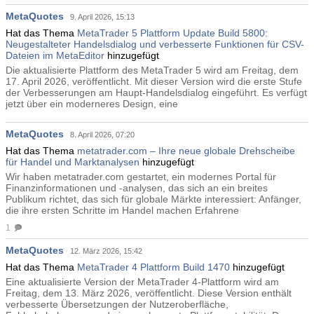
MetaQuotes
9. April 2026, 15:13
Hat das Thema
MetaTrader 5 Plattform Update Build 5800:
Neugestalteter Handelsdialog und verbesserte Funktionen für CSV-
Dateien im MetaEditor
hinzugefügt
Die aktualisierte Plattform des MetaTrader 5 wird am Freitag, dem
17. April 2026, veröffentlicht. Mit dieser Version wird die erste Stufe
der Verbesserungen am Haupt-Handelsdialog eingeführt. Es verfügt
jetzt über ein moderneres Design, eine
MetaQuotes
8. April 2026, 07:20
Hat das Thema
metatrader.com – Ihre neue globale Drehscheibe
für Handel und Marktanalysen
hinzugefügt
Wir haben metatrader.com gestartet, ein modernes Portal für
Finanzinformationen und -analysen, das sich an ein breites
Publikum richtet, das sich für globale Märkte interessiert: Anfänger,
die ihre ersten Schritte im Handel machen Erfahrene
1
MetaQuotes
12. März 2026, 15:42
Hat das Thema
MetaTrader 4 Plattform Build 1470
hinzugefügt
Eine aktualisierte Version der MetaTrader 4-Plattform wird am
Freitag, dem 13. März 2026, veröffentlicht. Diese Version enthält
verbesserte Übersetzungen der Nutzeroberfläche,