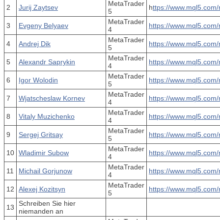
MetaTrader
2
Jurij Zaytsev
h
ttps://www.mql5.com/
5
MetaTrader
3
Evgeny Belyaev
https://www.mql5.com/
4
MetaTrader
4
Andrej Dik
https://www.mql5.com/
5
MetaTrader
5
Alexandr Saprykin
https://www.mql5.com/
4
MetaTrader
6
Igor Wolodin
https://www.mql5.com/
5
MetaTrader
7
Wjatscheslaw Kornev
https://www.mql5.com/
4
MetaTrader
8
Vitaly Muzichenko
https://www.mql5.com/
4
MetaTrader
9
Sergej Gritsay
https://www.mql5.com/
5
MetaTrader
10
Wladimir Subow
https://www.mql5.com/
4
MetaTrader
11
Michail Gorjunow
https://www.mql5.com/
4
MetaTrader
12
Alexej Kozitsyn
https://www.mql5.com/
5
Schreiben Sie hier
13
niemanden an