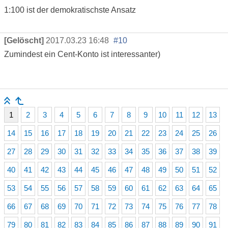
1:100 ist der demokratischste Ansatz
[Gelöscht]
2017.03.23 16:48
#10
Zumindest ein Cent-Konto ist interessanter)
1
2
3
4
5
6
7
8
9
10
11
12
13
14
15
16
17
18
19
20
21
22
23
24
25
26
27
28
29
30
31
32
33
34
35
36
37
38
39
40
41
42
43
44
45
46
47
48
49
50
51
52
53
54
55
56
57
58
59
60
61
62
63
64
65
66
67
68
69
70
71
72
73
74
75
76
77
78
79
80
81
82
83
84
85
86
87
88
89
90
91