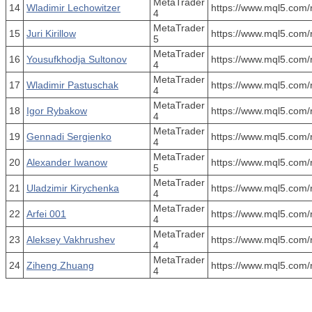
MetaTrader
14
Wladimir Lechowitzer
https://www.mql5.com/
4
MetaTrader
15
Juri Kirillow
https://www.mql5.com/
5
MetaTrader
16
Yousufkhodja Sultonov
https://www.mql5.com/
4
MetaTrader
17
Wladimir Pastuschak
https://www.mql5.com/
4
MetaTrader
18
Igor Rybakow
https://www.mql5.com/
4
MetaTrader
19
Gennadi Sergienko
https://www.mql5.com/
4
MetaTrader
20
Alexander Iwanow
https://www.mql5.com/
5
MetaTrader
21
Uladzimir Kirychenka
https://www.mql5.com/
4
MetaTrader
22
Arfei 001
https://www.mql5.com/
4
MetaTrader
23
Aleksey Vakhrushev
https://www.mql5.com/
4
MetaTrader
24
Ziheng Zhuang
https://www.mql5.com/
4