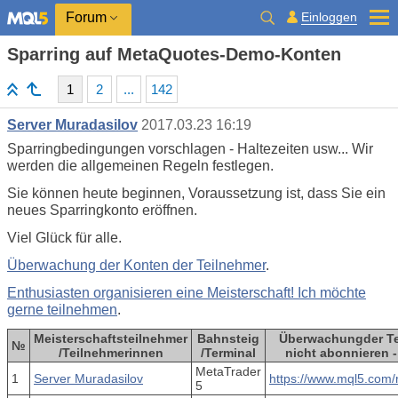
Einloggen
Forum
Sparring auf MetaQuotes-Demo-Konten
1
2
...
142
Server Muradasilov
2017.03.23 16:19
Sparringbedingungen vorschlagen - Haltezeiten usw... Wir
werden die allgemeinen Regeln festlegen.
Sie können heute beginnen, Voraussetzung ist, dass Sie ein
neues Sparringkonto eröffnen.
Viel Glück für alle.
Überwachung der Konten der Teilnehmer
.
Enthusiasten organisieren eine Meisterschaft! Ich möchte
gerne teilnehmen
.
Meisterschaftsteilnehmer
Bahnsteig
Überwachung
der
Te
№
/Teilnehmerinnen
/Terminal
nicht abonnieren 
MetaTrader
1
Server Muradasilov
https://www.mql5.com/
5