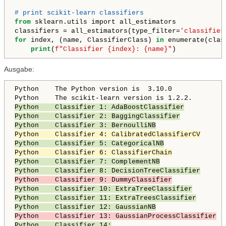
# print scikit-learn classifiers
from 
sklearn.utils import all_estimators

classifiers = all_estimators(type_filter=
'classifier
for
 index, (name, ClassifierClass) 
in
 enumerate(clas
print
(
f"Classifier {index}: {name}"
Ausgabe:
Python The Python version is 3.10.0
Python The scikit-learn version is 1.2.2.
Python Classifier 1: AdaBoostClassifier
Python Classifier 2: BaggingClassifier
Python Classifier 3: BernoulliNB
Python Classifier 4: CalibratedClassifierCV
Python Classifier 5: CategoricalNB
Python Classifier 6: ClassifierChain
Python Classifier 7: ComplementNB
Python Classifier 8: DecisionTreeClassifier
Python Classifier 9: DummyClassifier
Python Classifier 10: ExtraTreeClassifier
Python Classifier 11: ExtraTreesClassifier
Python Classifier 12: GaussianNB
Python Classifier 13: GaussianProcessClassifier
Python Classifier 14: