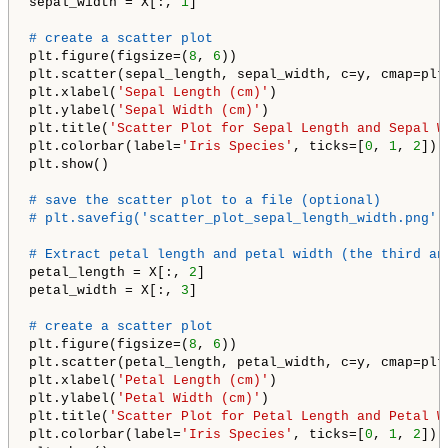
sepal_width = X[:, 
1
]

# create a scatter plot
plt.figure(figsize=(
8
, 
6
))

plt.scatter(sepal_length, sepal_width, c=y, cmap=plt
plt.xlabel(
'Sepal Length (cm)'
)

plt.ylabel(
'Sepal Width (cm)'
)

plt.title(
'Scatter Plot for Sepal Length and Sepal W
plt.colorbar(label=
'Iris Species'
, ticks=[
0
, 
1
, 
2
])

plt.show()

# save the scatter plot to a file (optional)
# plt.savefig('scatter_plot_sepal_length_width.png')
# Extract petal length and petal width (the third an
petal_length = X[:, 
2
]

petal_width = X[:, 
3
]

# create a scatter plot
plt.figure(figsize=(
8
, 
6
))

plt.scatter(petal_length, petal_width, c=y, cmap=plt
plt.xlabel(
'Petal Length (cm)'
)

plt.ylabel(
'Petal Width (cm)'
)

plt.title(
'Scatter Plot for Petal Length and Petal W
plt.colorbar(label=
'Iris Species'
, ticks=[
0
, 
1
, 
2
])
