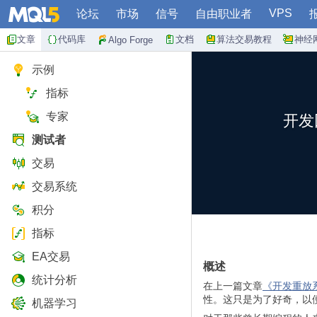
VPS
论坛
市场
信号
自由职业者
文章
代码库
文档
算法交易教程
神经
Algo Forge
示例
指标
专家
开发
测试者
交易
交易系统
积分
指标
EA交易
概述
统计分析
在上一篇文章
《开发重放系
性。这只是为了好奇，以
机器学习