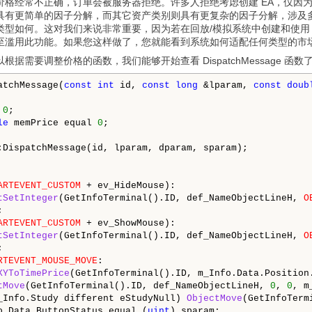
价格经常不正确，订单会被服务器拒绝。许多人拒绝考虑创建 EA，仅因
具有更简单的因子分解，而其它资产类别则具有更复杂的因子分解，涉及
类型如何。这对我们来说非常重要，因为若在回放/模拟系统中创建和使用
至滥用此功能。如果您这样做了，您就能看到系统如何适配任何类型的市
据需要调整价格的函数，我们能够开始查看 DispatchMessage 函
atchMessage(
const
int
 id, 
const
long
 &lparam, 
const
doub
 
0
;

le
 memPrice equal 
0
;

:DispatchMessage(id, lparam, dparam, sparam);

ARTEVENT_CUSTOM
 + ev_HideMouse):

tSetInteger
(GetInfoTerminal().ID, def_NameObjectLineH, 
O


ARTEVENT_CUSTOM
 + ev_ShowMouse):

tSetInteger
(GetInfoTerminal().ID, def_NameObjectLineH, 
O


RTEVENT_MOUSE_MOVE
:

XYToTimePrice
(GetInfoTerminal().ID, m_Info.Data.Position
tMove
(GetInfoTerminal().ID, def_NameObjectLineH, 
0
, 
0
, m
_Info.Study different eStudyNull) 
ObjectMove
(GetInfoTerm
o.Data.ButtonStatus equal (
uint
) sparam;
