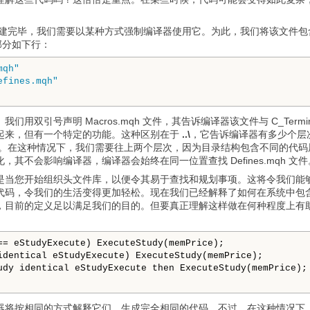
h 文件创建完毕，我们需要以某种方式强制编译器使用它。为此，我们将该文件包含在
包含部分如下行：
mqh"
efines.mqh"
用双引号声明 Macros.mqh 文件，其告诉编译器该文件与 C_Termina
起来，但有一个特定的功能。这种区别在于
..\
，它告诉编译器有多少个层次，
qh 文件。在这种情况下，我们需要往上两个层次，因为目录结构包含不同的代码
其不会影响编译器，编译器会始终在同一位置查找 Defines.mqh 文件
是当您开始组织头文件库，以便令其易于查找和规划事项。这将令我们能
码，令我们的生活变得更加轻松。现在我们已经解释了如何在系统中包含 De
，目前的定义足以满足我们的目的。但要真正理解这样做在何种程度上有
identical eStudyExecute) ExecuteStudy(memPrice);

udy identical eStudyExecute then ExecuteStudy(memPrice);

将按相同的方式解释它们，生成完全相同的代码。不过，在这种情况下，Def