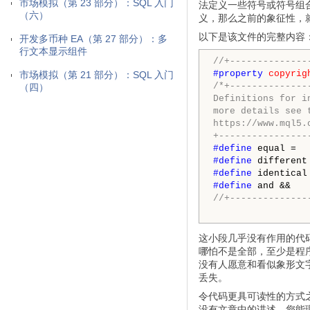
市场模拟（第 23 部分）：SQL 入门
法定义一些符号或符号组
（六）
义，那么之前的象征性，
以下是该文件的完整内容
开发多币种 EA（第 27 部分）：多
行文本显示组件
//+--------------
#property 
copyrig
市场模拟（第 21 部分）：SQL 入门
/*+--------------
（四）
Definitions for i
more details see 
https://www.mql5.
+----------------
#define 
#define 
#define 
#define 
//+--------------
这小段几乎没有作用的代
哪怕不是全部，至少是程
没有人愿意和看似象形文
丢失。
令代码更具可读性的方式
没有文章中的讲述，您能