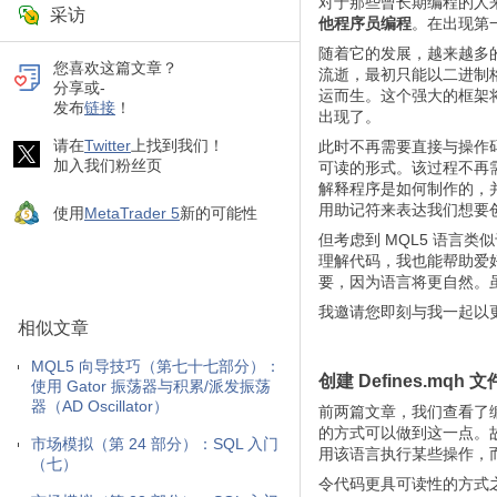
对于那些曾长期编程的人
采访
他程序员编程
。在出现第
随着它的发展，越来越多
您喜欢这篇文章？
流逝，最初只能以二进制
分享或-
运而生。这个强大的框架
发布
链接
！
出现了。
请在
Twitter
上找到我们！
此时不再需要直接与操作
加入我们粉丝页
可读的形式。该过程不再
解释程序是如何制作的，
用助记符来表达我们想要
使用
MetaTrader 5
新的可能性
但考虑到 MQL5 语言
理解代码，我也能帮助爱
要，因为语言将更自然。
我邀请您即刻与我一起以更
相似文章
MQL5 向导技巧（第七十七部分）：
创建 Defines.mqh 文
使用 Gator 振荡器与积累/派发振荡
器（AD Oscillator）
前两篇文章，我们查看了
的方式可以做到这一点。故
市场模拟（第 24 部分）：SQL 入门
用该语言执行某些操作，
（七）
令代码更具可读性的方式