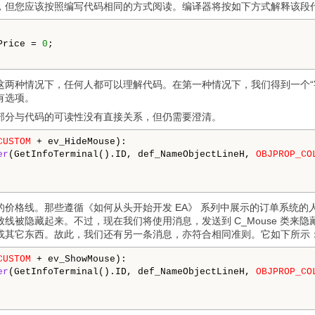
，但您应该按照编写代码相同的方式阅读。编译器将按如下方式解释该段
Price = 
0
;

这两种情况下，任何人都可以理解代码。在第一种情况下，我们得到一个“
有选项。
部分与代码的可读性没有直接关系，但仍需要澄清。
CUSTOM
 + ev_HideMouse):

er
(GetInfoTerminal().ID, def_NameObjectLineH, 
OBJPROP_CO
的价格线。那些遵循《如何从头开始开发 EA》 系列中展示的订单系统
线被隐藏起来。不过，现在我们将使用消息，发送到 C_Mouse 类
或其它东西。故此，我们还有另一条消息，亦符合相同准则。它如下所示
CUSTOM
 + ev_ShowMouse):

er
(GetInfoTerminal().ID, def_NameObjectLineH, 
OBJPROP_CO