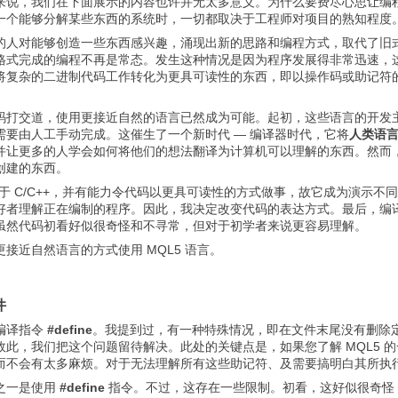
来说，我们在下面展示的内容也许并无太多意义。为什么要费尽心思让编
一个能够分解某些东西的系统时，一切都取决于工程师对项目的熟知程度
的人对能够创造一些东西感兴趣，涌现出新的思路和编程方式，取代了旧
格式完成的编程不再是常态。发生这种情况是因为程序发展得非常迅速，
将复杂的二进制代码工作转化为更具可读性的东西，即以操作码或助记符
码打交道，使用更接近自然的语言已然成为可能。起初，这些语言的开发
需要由人工手动完成。这催生了一个新时代 — 编译器时代，它将
人类语
并让更多的人学会如何将他们的想法翻译为计算机可以理解的东西。然而
创建的东西。
类似于 C/C++，并有能力令代码以更具可读性的方式做事，故它成为演
好者理解正在编制的程序。因此，我决定改变代码的表达方式。最后，编
虽然代码初看好似很奇怪和不寻常，但对于初学者来说更容易理解。
接近自然语言的方式使用 MQL5 语言。
件
编译指令
#define
。我提到过，有一种特殊情况，即在文件末尾没有删除
此，我们把这个问题留待解决。此处的关键点是，如果您了解 MQL5 的一
而不会有太多麻烦。对于无法理解所有这些助记符、及需要搞明白其所执
之一是使用
#define
指令。不过，这存在一些限制。初看，这好似很奇怪，