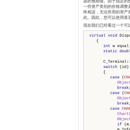
器的预期值。由于指定的
一些资产类别的价格调整
终相适，无论所用的资产
此。因此，您可以使用甚
现在我们已经看过一个可以根
virtual
void
 Disp
      int
 w equal
static
doub
      C_Terminal:
switch
 (id)

      {

case
 (
CH
Objec
break
;
case
 (
CH
Objec
break
;
case
CHA
Chart
Objec
if
 (m
            m_Inf