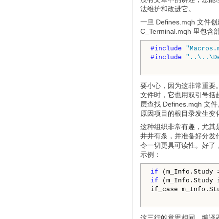
法维护和改进它。
一旦 Defines.mq
C_Terminal.mqh 里
#include 
"Macros.
#include 
"..\..\D
要小心，因为这非常重要。我们
文件时，它也用双引号括
层查找 Defines.m
原因项目的根目录发生变化，
这种组织非常有趣，尤其
井井有条，并准备好分发代
令一切更具可读性。好了
示例：
if
if
 (m_Info.Study 
if_case m_Info.St
这三行的意思相同，编译器