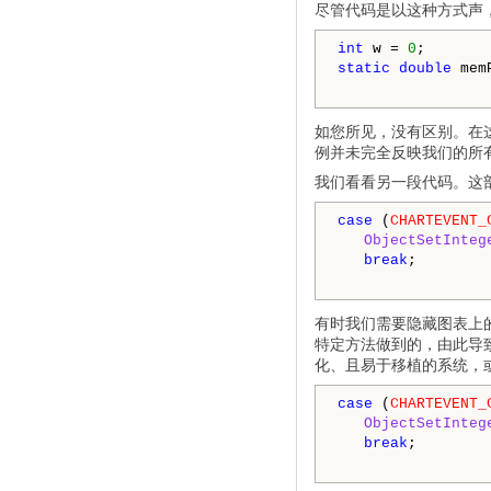
尽管代码是以这种方式声
int
 w = 
0
static
double
 mem
如您所见，没有区别。在
例并未完全反映我们的所
我们看看另一段代码。这
case
 (
CHARTEVENT_
ObjectSetInteg
break
;

有时我们需要隐藏图表上
特定方法做到的，由此导致
化、且易于移植的系统，
case
 (
CHARTEVENT_
ObjectSetInteg
break
;
