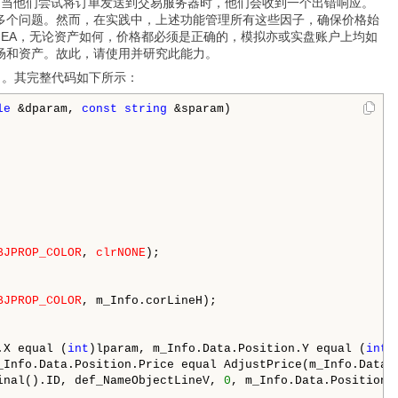
为当他们尝试将订单发送到交易服务器时，他们会收到一个出错响应。
多个问题。然而，在实践中，上述功能管理所有这些因子，确保价格始
 EA，无论资产如何，价格都必须是正确的，模拟亦或实盘账户上均如
场和资产。故此，请使用并研究此能力。
数了。其完整代码如下所示：
le
 &dparam, 
const
string
 &sparam)

BJPROP_COLOR
, 
clrNONE
);

BJPROP_COLOR
, m_Info.corLineH);

.X equal (
int
)lparam, m_Info.Data.Position.Y equal (
int
)
_Info.Data.Position.Price equal AdjustPrice(m_Info.Data.P
inal().ID, def_NameObjectLineV, 
0
, m_Info.Data.Position.