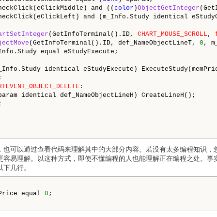
heckClick(eClickMiddle) and ((
color
)
ObjectGetInteger
(Get
heckClick(eClickLeft) and (m_Info.Study identical eStudyC
artSetInteger
(GetInfoTerminal().ID, 
CHART_MOUSE_SCROLL
, 
jectMove
(GetInfoTerminal().ID, def_NameObjectLineT, 
0
, m
Info.Study equal eStudyExecute;

_Info.Study identical eStudyExecute) ExecuteStudy(memPric


RTEVENT_OBJECT_DELETE
:

param identical def_NameObjectLineH) CreateLineH();



，也可以通过查看代码来理解其中的大部分内容。若没有太多编程知识，
更容易理解。以这种方式，即使不懂编程的人也能理解正在编程之处。事
以下几行。
Price equal 
0
;
