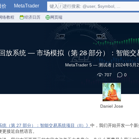
MetaTrader
报价
键入
/
进行搜索: @user, $symbol, ...
网络教程
经济日历
网页端
回放系统 — 市场模拟（第 28 部分）：智能交易系统
MetaTrader 5
—
测试者
|
2024年5月2
707
0
Daniel Jose
统（第 27 部分）：智能交易系统项目（II）》
中，我们开始开发一个新
便更接近自然语言。