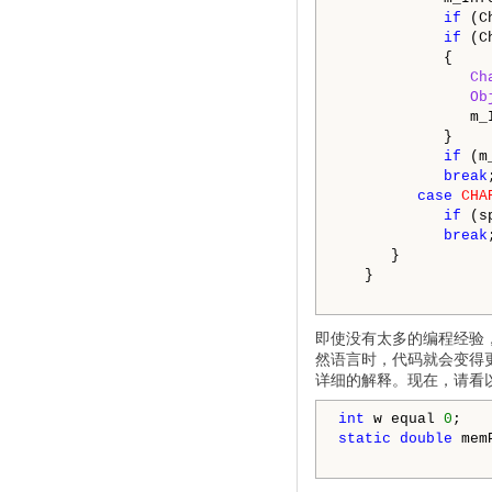
if
 (C
if
 (C
            {

Ch
Ob
               m_
            }

if
 (m
break
;
case
CHA
if
 (s
break
;
      }

   }

即使没有太多的编程经验
然语言时，代码就会变得
详细的解释。现在，请看
int
 w equal 
0
static
double
 mem