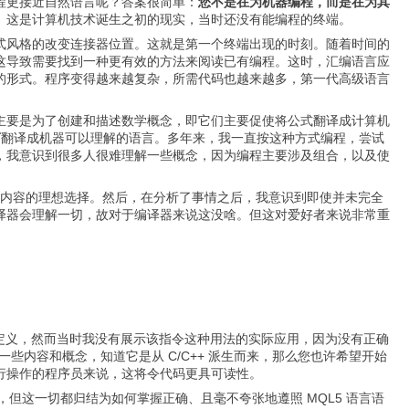
程更接近自然语言呢？答案很简单：
您不是在为机器编程，而是在为其
。这是计算机技术诞生之初的现实，当时还没有能编程的终端。
式风格的改变连接器位置。这就是第一个终端出现的时刻。随着时间的
这导致需要找到一种更有效的方法来阅读已有编程。这时，汇编语言应
的形式。程序变得越来越复杂，所需代码也越来越多，第一代高级语言
主要是为了创建和描述数学概念，即它们主要促使将公式翻译成计算机
言
翻译成机器可以理解的语言。多年来，我一直按这种方式编程，尝试
，我意识到很多人很难理解一些概念，因为编程主要涉及组合，以及使
示不同内容的理想选择。然后，在分析了事情之后，我意识到即使并未完全
译器会理解一切，故对于编译器来说这没啥。但这对爱好者来说非常重
定义，然而当时我没有展示该指令这种用法的实际应用，因为没有正确
些内容和概念，知道它是从 C/C++ 派生而来，那么您也许希望开始
行操作的程序员来说，这将令代码更具可读性。
但这一切都归结为如何掌握正确、且毫不夸张地遵照 MQL5 语言语