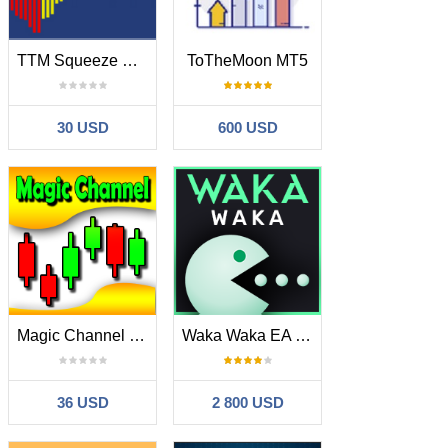
TTM Squeeze Pro Adaptive Momentum Breakout Tool
ToTheMoon MT5
30 USD
600 USD
Magic Channel Scalper MT5
Waka Waka EA MT5
36 USD
2 800 USD