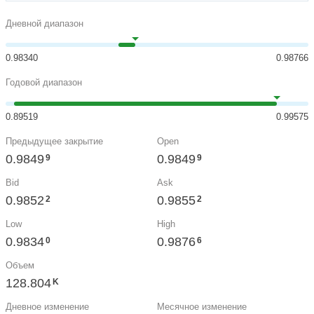
Дневной диапазон
0.98340
0.98766
Годовой диапазон
0.89519
0.99575
Предыдущее закрытие
Open
0.9849
0.9849
9
9
Bid
Ask
0.9852
0.9855
2
2
Low
High
0.9834
0.9876
0
6
Объем
128.804
K
Дневное изменение
Месячное изменение