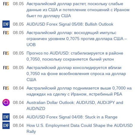
08.05
Австралийский доллар растет, поскольку слабые
данные из США и потепление отношений с Ираном
бьют по доллару США
08.05
AUD/USD Forex Signal 05/08: Bullish Outlook
08.05
Австралийский доллар: восходящий импульс
ограничен уровнем 0,7075 против доллара США –
UOB
08.05
Прогноз по AUD/USD: стабилизируется в районе
0,7050, поскольку сохраняется бычий уклон
08.05
Австралийский доллар консолидируется вблизи
0,7050 на фоне возобновления спроса на доллар
США
08.04
Австралийский доллар поднимается выше 0,7000 на
надеждах на сделку с Ираном, ястребиный РБА
08.04
Australian Dollar Outlook: AUD/USD, AUD/JPY and
AUD/NZD
08.04
AUD/USD Forex Signal 04/08: Stuck in a Range
08.04
How U.S. Employment Data Could Shape the AUD/USD
Rally