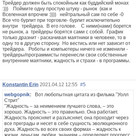
Трейдер должен быть спокойным как буддийский монах
:))) Поймите одну простую штуку - рынок (как и
Вселенная впрочем :)))) нейтральный сам по себе -0
Все что бурлит при торговле- бурлит исключительно
внутри трейдера. В его голове. С ними(нами) борется
не рынок, а трейдеры борятся сами с собой. График
только дразнит - раскачивая маятники в человеке, то в
одну то в другую сторону. Но вестись или нет зависит от
трейдера. Роботы и компьютеры ничего не изменили -
трейдеры/программисты перенесли свои собственные
внутренние маятники, жадность и страхи - в программы.
Konstantin Erin
2021.04.12 12:55
#5
webgopnik
:
Вот любопытная цитата из фильма "Уолл
Стрит"
"Жадность – за неимением лучшего слова, – это
хорошо. Жадность – это правильно. Она работает.
Жадность проясняет и разъясняет, она проходит через
все преграды и несет в себе сущность эволюционного
духа. Жадность во всех своих формах – жадность к
жизни, деньгам, любви, знаниям – определяет прогресс