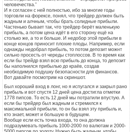
человечества."
И я согласен с ней полностью, ибо за многие годы
торговли на форексе, понял, что трейдер должен быть
жадным и алчным, чтобы брать солидные прибыли.
Частенько бывает так, что трейдер берёт маленькую
прибыль, а потом цена идёт в его сторону ещё на
столько же, а то и больше. И недобор этой прибыли в
конце концов приносит плохие плоды. Например, если
однажды недобрал прибыль, то потом депозит можнт
сильно просесть от череды стоплоссов. В то время как
если бы трейдр взял всю прибыль до конца, то депозит
бы наполнился прибылью до краёв, создав
необходимую подушку безопасности для финансов.
Вот давайте посмотрим на скриншот.
Был хороший вход в лонг, но я испугался и закрыл рано
прибыль и вот спустя 12 дней цена достигла отметки
1778 пипсов. То есть 12 дней мы потратили впустую. А
если бы трейдер был жадным и стремился к
максимальной прибыли, то он бы взял эту прибыль и,
кто знает, может и большую в будущем.
Вообще если есть точка входа, то она должна
подразумевать прибыль 1000-2000 по валютам и 2000-
5000 пипсов по золоту. Нужно быть жадным, чтобы