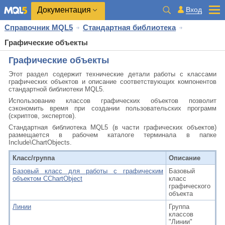
Документация
Вход
Справочник MQL5
Стандартная библиотека
Графические объекты
Графические объекты
Этот раздел содержит технические детали работы с классами
графических объектов и описание соответствующих компонентов
стандартной библиотеки MQL5.
Использование классов графических объектов позволит
сэкономить время при создании пользовательских программ
(скриптов, экспертов).
Стандартная библиотека MQL5 (в части графических объектов)
размещается в рабочем каталоге терминала в папке
Include\ChartObjects.
Класс/группа
Описание
Базовый класс для работы с графическим
Базовый
объектом CChartObject
класс
графического
объекта
Линии
Группа
классов
"Линии"