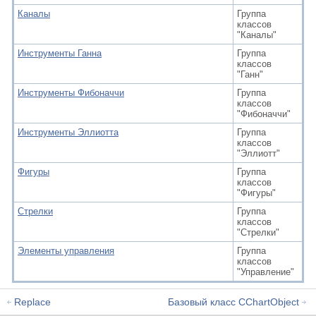
Каналы
Группа
классов
"Каналы"
Инструменты Ганна
Группа
классов
"Ганн"
Инструменты Фибоначчи
Группа
классов
"Фибоначчи"
Инструменты Эллиотта
Группа
классов
"Эллиотт"
Фигуры
Группа
классов
"Фигуры"
Стрелки
Группа
классов
"Стрелки"
Элементы управления
Группа
классов
"Управление"
Replace
Базовый класс CChartObject