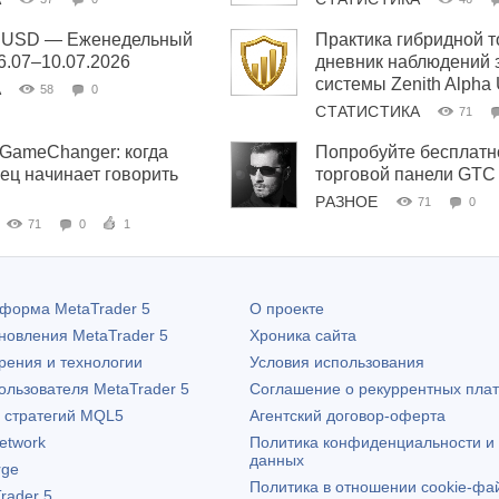
ha USD — Еженедельный
Практика гибридной т
06.07–10.07.2026
дневник наблюдений 
системы Zenith Alpha
А
58
0
СТАТИСТИКА
71
 GameChanger: когда
Попробуйте бесплатн
ец начинает говорить
торговой панели GTC
РАЗНОЕ
71
0
71
0
1
атформа
MetaTrader 5
О проекте
бновления
MetaTrader 5
Хроника сайта
рения и технологии
Условия использования
пользователя
MetaTrader 5
Соглашение о рекуррентных пла
х стратегий MQL5
Агентский договор-оферта
etwork
Политика конфиденциальности и
данных
rge
Политика в отношении cookie-фа
rader 5