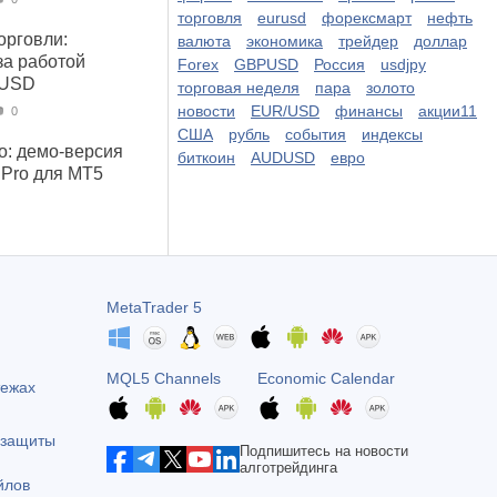
торговля
eurusd
форексмарт
нефть
орговли:
валюта
экономика
трейдер
доллар
за работой
Forex
GBPUSD
Россия
usdjpy
 USD
торговая неделя
пара
золото
новости
EUR/USD
финансы
акции11
0
США
рубль
события
индексы
о: демо-версия
биткоин
AUDUSD
евро
 Pro для MT5
MetaTrader 5
MQL5 Channels
Economic Calendar
тежах
 защиты
Подпишитесь на новости
алготрейдинга
йлов