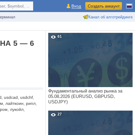
r, $symbol, ...
Вход
Создать аккаунт
ерминал
Канал об алготрейдинге
61
НА 5 — 6
Фундаментальный анализ рынка за
05.08.2026 (EURUSD, GBPUSD,
, usdcad, usdchf,
USDJPY)
м, лайткоин, рипл,
пром, лукойл,
27