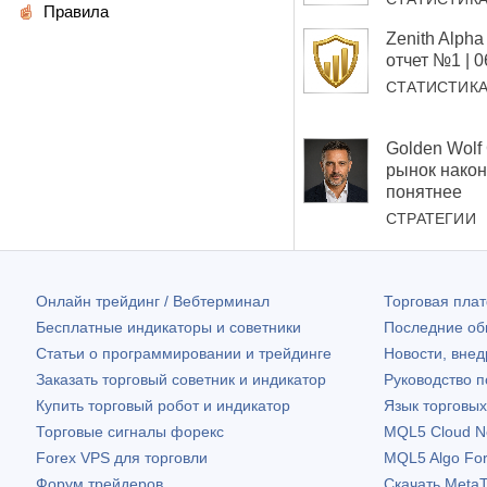
Правила
Zenith Alp
отчет №1 | 
СТАТИСТИК
Golden Wolf
рынок након
понятнее
СТРАТЕГИИ
Онлайн трейдинг / Вебтерминал
Торговая пл
Бесплатные индикаторы и советники
Последние о
Статьи о программировании и трейдинге
Новости, внед
Заказать торговый советник и индикатор
Руководство 
Купить торговый робот и индикатор
Язык торговы
Торговые сигналы форекс
MQL5 Cloud N
Forex VPS для торговли
MQL5 Algo Fo
Форум трейдеров
Скачать
MetaT