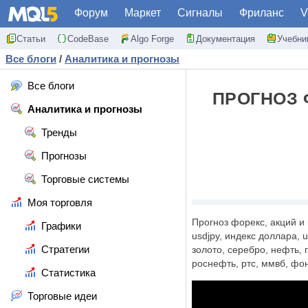
Форум
Маркет
Сигналы
Фриланс
V
Статьи
CodeBase
Algo Forge
Документация
Учебни
Все блоги
/
Аналитика и прогнозы
Все блоги
ПРОГНОЗ 
Аналитика и прогнозы
Тренды
Прогнозы
Торговые системы
Моя торговля
Прогноз форекс, акций и 
Графики
usdjpy, индекс доллара, 
Стратегии
золото, серебро, нефть, 
роснефть, ртс, ммвб, фо
Статистика
Торговые идеи