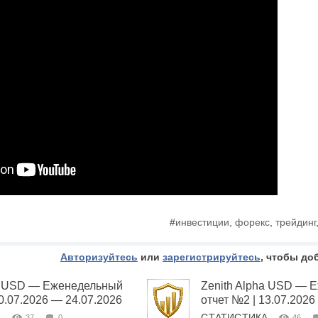
#
инвестиции
,
форекс
,
трейдинг
Авторизуйтесь
или
зарегистрируйтесь
, чтобы до
ha USD — Еженедельный
Zenith Alpha USD — 
20.07.2026 — 24.07.2026
отчет №2 | 13.07.2026
А
СТАТИСТИКА
37
0
46