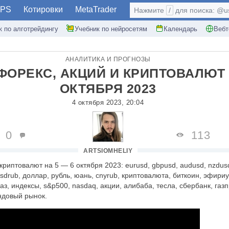
PS
Котировки
MetaTrader
Нажмите
/
для поиска: @use
к по алготрейдингу
Учебник по нейросетям
Календарь
Вебт
АНАЛИТИКА И ПРОГНОЗЫ
ФОРЕКС, АКЦИЙ И КРИПТОВАЛЮТ 
ОКТЯБРЯ 2023
4 октября 2023, 20:04
0
113
ARTSIOMHELIY
криптовалют на 5 — 6 октября 2023: eurusd, gbpusd, audusd, nzdusd
usdrub, доллар, рубль, юань, cnyrub, криптовалюта, биткоин, эфириу
газ, индексы, s&p500, nasdaq, акции, алибаба, тесла, сбербанк, газ
ндовый рынок.