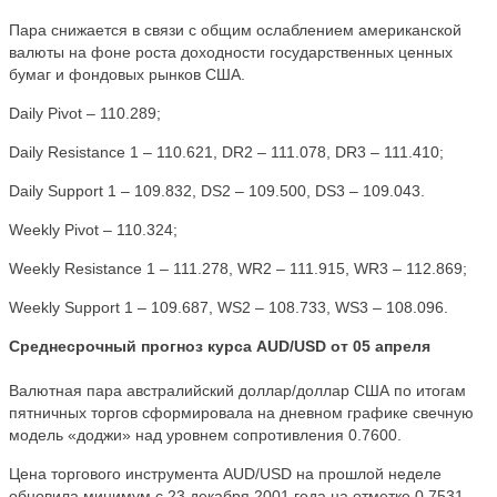
Пара снижается в связи с общим ослаблением американской
валюты на фоне роста доходности государственных ценных
бумаг и фондовых рынков США.
Daily Pivot – 110.289;
Daily Resistance 1 – 110.621, DR2 – 111.078, DR3 – 111.410;
Daily Support 1 – 109.832, DS2 – 109.500, DS3 – 109.043.
Weekly Pivot – 110.324;
Weekly Resistance 1 – 111.278, WR2 – 111.915, WR3 – 112.869;
Weekly Support 1 – 109.687, WS2 – 108.733, WS3 – 108.096.
Среднесрочный прогноз курса AUD/USD от 05 апреля
Валютная пара австралийский доллар/доллар США по итогам
пятничных торгов сформировала на дневном графике свечную
модель «доджи» над уровнем сопротивления 0.7600.
Цена торгового инструмента AUD/USD на прошлой неделе
обновила минимум с 23 декабря 2001 года на отметке 0.7531,