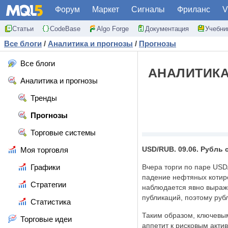
Форум
Маркет
Сигналы
Фриланс
V
Статьи
CodeBase
Algo Forge
Документация
Учебни
Все блоги
/
Аналитика и прогнозы
/
Прогнозы
Все блоги
АНАЛИТИКА
Аналитика и прогнозы
Тренды
Прогнозы
Торговые системы
USD/RUB. 09.06. Рубль
Моя торговля
Графики
Вчера торги по паре USD
падение нефтяных котиро
Стратегии
наблюдается явно выраже
публикаций, поэтому рубл
Статистика
Таким образом, ключевы
Торговые идеи
аппетит к рисковым акти