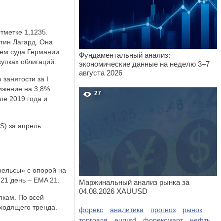
тметке 1,1235.
тин Лагард. Она
ием суда Германии.
Фундаментальный анализ:
упках облигаций.
экономические данные на неделю 3–7
августа 2026
занятости за I
ижение на 3,8%.
27
ле 2019 года и
S) за апрель.
рельсы» с опорой на
21 день – EMA 21.
Маржинальный анализ рынка за
04.08.2026 XAUUSD
пкам. По всей
сходящего тренда.
форекс
аналитика
прогноз
рынок
торговля
eurusd
форексмарт
нефть