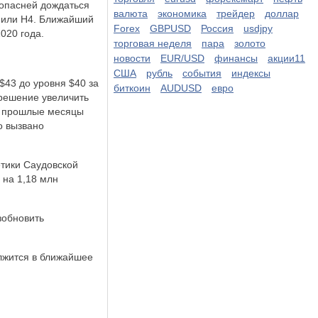
зопасней дождаться
валюта
экономика
трейдер
доллар
 или H4. Ближайший
Forex
GBPUSD
Россия
usdjpy
020 года.
торговая неделя
пара
золото
новости
EUR/USD
финансы
акции11
США
рубль
события
индексы
43 до уровня $40 за
биткоин
AUDUSD
евро
 решение увеличить
в прошлые месяцы
о вызвано
етики Саудовской
 на 1,18 млн
зобновить
олжится в ближайшее