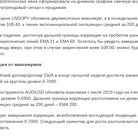
ША/японская иена сформировала на дневном графике свечную м
нтртрендовый сигнал к продажам.
 цена USD/JPY обновила двухмесячных максимум, а в понедельник
тки 108.40, к линии экспоненциальной скользящих средней за 200 
 падение, достигнув дальней границы коррекции на пробитом ран
ересечения линий EMA 21 и EMA 60. Хотелось бы увидеть заверше
енду вверх, при этом в случае закрепления ниже 108.00, можно буд
эт.
кция от максимумов
йский доллар/доллар США в конце прошлой недели достигла ранее
й на круглом уровне 0.7000.
инструмента AUD/USD обновила максимум с июля 2019 года на отме
к уровню 0.6900. Дальняя граница коррекции расположена на уровн
ящих средней за 200 дней – EMA 200.
аю завершения коррекции, возобновления восходящей тенденции 
ротивления 0.7000. Следующий ориентир для роста располагается 
дель.