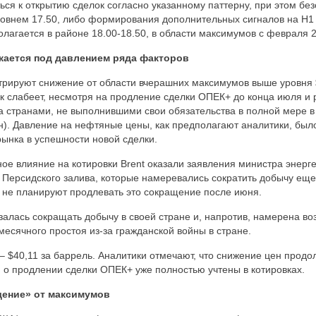
ся к открытию сделок согласно указанному паттерну, при этом бе
ровнем 17.50, либо формирования дополнительных сигналов на H1
олагается в районе 18.00-18.50, в области максимумов с февраля 2
ижается под давлением ряда факторов
рируют снижение от области вчерашних максимумов выше уровня $
 слабеет, несмотря на продление сделки ОПЕК+ до конца июля и
а странами, не выполнившими свои обязательства в полной мере 
ан). Давление на нефтяные цены, как предполагают аналитики, был
ынка в успешности новой сделки.
ое влияние на котировки Brent оказали заявления министра энерг
ы Персидского залива, которые намеревались сократить добычу еще
 не планируют продлевать это сокращение после июня.
азалась сокращать добычу в своей стране и, напротив, намерена во
месячного простоя из-за гражданской войны в стране.
 – $40,11 за баррель. Аналитики отмечают, что снижение цен прод
и о продлении сделки ОПЕК+ уже полностью учтены в котировках.
ощение» от максимумов