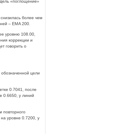
одель «поглощение»
 снизилась более чем
дней – EMA 200.
ее уровню 108.00,
ния коррекции и
ет говорить о
 обозначенной цели
тке 0.7041, после
е 0.6650, у линий
и повторного
на уровне 0.7200, у