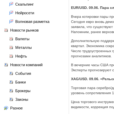
Скальпинг
EUR/USD. 09.06. Пара с
Нейросети
Вчера котировки пары пр
Волновая разметка
Сегодня евро вновь демо
заявила, что существуют
Новости рынков
Напомним, ранее верховн
Валюты
Дополнительную поддержк
квартал. Экономика сокр
Металлы
Число трудоустроенных г
Нефть
прогнозами аналитиков.
Новости компаний
В вечерние часы США пре
Эксперты прогнозируют 
События
XAG/USD. 09.06. «Рельс
Банки
Торговая пара серебро/
Брокеры
уровень сопротивления 1
Законы
Цена торгового инструмен
видимости, коррекция по
Разное