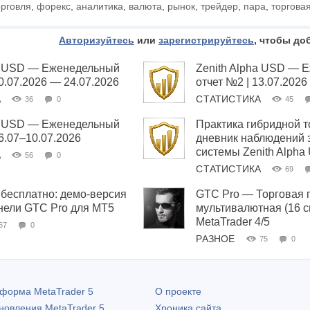
орговля
,
форекс
,
аналитика
,
валюта
,
рынок
,
трейдер
,
пара
,
торгова
Авторизуйтесь
или
зарегистрируйтесь
, чтобы до
ha USD — Еженедельный
Zenith Alpha USD — 
20.07.2026 — 24.07.2026
отчет №2 | 13.07.2026
А
СТАТИСТИКА
36
0
45
ha USD — Еженедельный
Практика гибридной т
06.07–10.07.2026
дневник наблюдений 
системы Zenith Alpha
А
56
0
СТАТИСТИКА
69
бесплатно: демо-версия
GTC Pro — Торговая 
нели GTC Pro для MT5
мультивалютная (16 
MetaTrader 4/5
67
0
РАЗНОЕ
75
0
атформа
MetaTrader 5
О проекте
бновления
MetaTrader 5
Хроника сайта