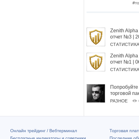
#
т
Zenith Alp
отчет №3 | 
СТАТИСТИК
Zenith Alp
отчет №1 | 
СТАТИСТИК
Попробуйте 
торговой па
РАЗНОЕ
Онлайн трейдинг / Вебтерминал
Торговая пл
Бесплатные индикаторы и советники
Последние о