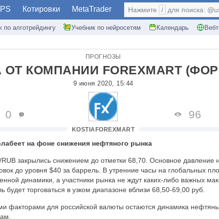
PS
Котировки
MetaTrader
Нажмите
/
для поиска: @use
к по алготрейдингу
Учебник по нейросетям
Календарь
Вебт
ПРОГНОЗЫ
 ОТ КОМПАНИИ FOREXMART (ФОР
9 июня 2020, 15:44
0
96
KOSTIAFOREXMART
 слабеет на фоне снижения нефтяного рынка
/RUB закрылись снижением до отметки 68,70. Основное давление н
вок до уровня $40 за баррель. В утренние часы на глобальных пл
нной динамики, а участники рынка не ждут каких-либо важных ма
ь будет торговаться в узком диапазоне вблизи 68,50-69,00 руб.
ми факторами для российской валюты остаются динамика нефтяны
вам.