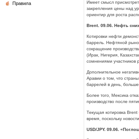
Имеет смысл присмотреть
Правила
закрепления цены над у
ориентир для роста расп
Brent. 09.06. Нефть сн
Котировки нефти демонст
баррель. Нефтяной рынок
сокращение производств
(Ирак, Нигерия, Казахст
сомнениями участников р
Дополнительное негативн
Аравии о том, что стран
баррелей в день, больше
Более того, Мексика отк
производство после пяти
Текущая котировка Brent
время, поскольку новост
USD/JPY. 09.06. «Погл