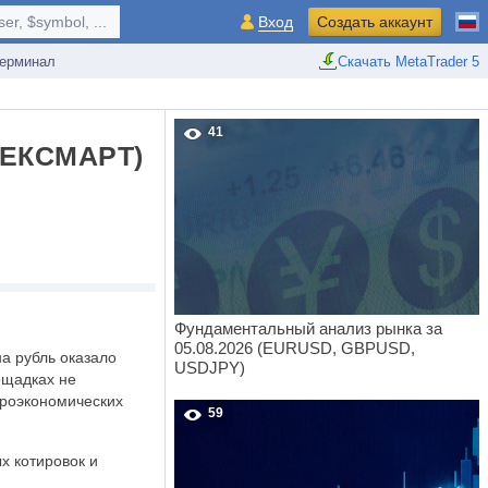
r, $symbol, ...
Вход
Создать аккаунт
ерминал
Скачать MetaTrader 5
41
ЕКСМАРТ)
Фундаментальный анализ рынка за
05.08.2026 (EURUSD, GBPUSD,
а рубль оказало
USDJPY)
ощадках не
кроэкономических
59
х котировок и