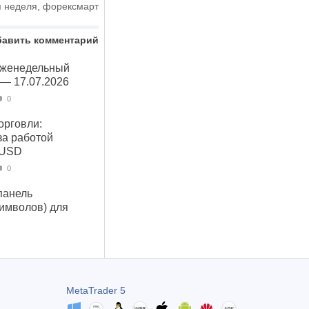
я неделя
,
форексмарт
бавить комментарий
Еженедельный
 — 17.07.2026
0
орговли:
за работой
 USD
0
панель
символов) для
MetaTrader 5