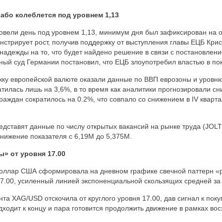
лабо колеблется под уровнем 1,13
овели день под уровнем 1,13, минимум дня был зафиксирован на о
нстрирует рост, получив поддержку от выступления главы ЕЦБ Крис
 надежды на то, что будет найдено решение в связи с постановлен
ый суд Германии постановил, что ЕЦБ злоупотребил властью в пок
у европейской валюте оказали данные по ВВП еврозоны и уровню 
атилась лишь на 3,6%, в то время как аналитики прогнозировали сн
раждан сократилось на 0.2%, что совпало со снижением в IV кварта
дставят данные по числу открытых вакансий на рынке труда (JOLT
снижение показателя с 6,19М до 5,375М.
ы» от уровня 17.00
доллар США сформировала на дневном графике свечной паттерн «
7.00, усиленный линией экспоненциальной скользящих средней за 
та XAG/USD отскочила от круглого уровня 17.00, дав сигнал к поку
дходит к концу и пара готовится продолжить движение в рамках во