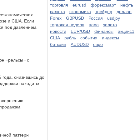
торговля
eurusd
форексмарт
нефть
валюта
экономика
трейдер
доллар
роэкономических
Forex
GBPUSD
Россия
usdjpy
оюзе и США. Если
торговая неделя
пара
золото
ься под давлением.
новости
EUR/USD
финансы
акции11
США
рубль
события
индексы
биткоин
AUDUSD
евро
рн «рельсы» с
 года, снизившись до
поддержки находится
 завершению
 продажам.
ечной паттерн