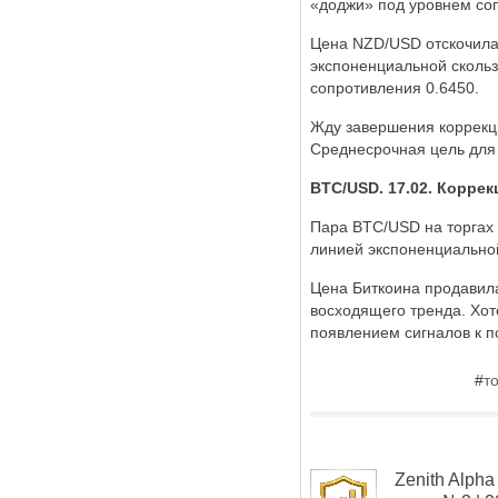
«доджи» под уровнем соп
Цена NZD/USD отскочила 
экспоненциальной скольз
сопротивления 0.6450.
Жду завершения коррекци
Среднесрочная цель для 
BTC/USD. 17.02. Коррек
Пара BTC/USD на торгах 
линией экспоненциальной
Цена Биткоина продавила
восходящего тренда. Хот
появлением сигналов к п
#
т
Zenith Alp