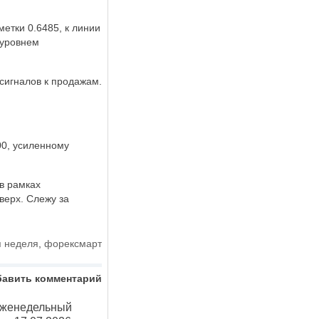
етки 0.6485, к линии
 уровнем
сигналов к продажам.
00, усиленному
в рамках
верх. Слежу за
я неделя
,
форексмарт
бавить комментарий
Еженедельный