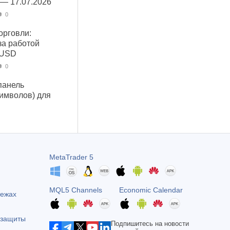
 — 17.07.2026
0
орговли:
за работой
 USD
0
панель
символов) для
MetaTrader 5
MQL5 Channels
Economic Calendar
тежах
 защиты
Подпишитесь на новости