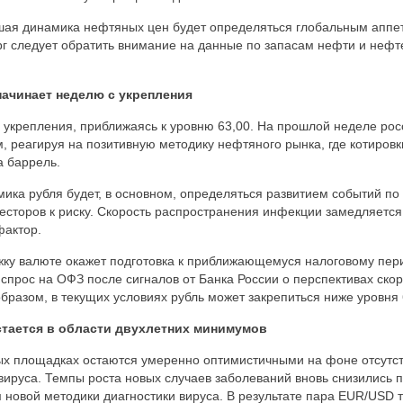
шая динамика нефтяных цен будет определяться глобальным аппе
ерг следует обратить внимание на данные по запасам нефти и нефте
начинает неделю с укрепления
 укрепления, приближаясь к уровню 63,00. На прошлой неделе рос
 реагируя на позитивную методику нефтяного рынка, где котировк
за баррель.
ика рубля будет, в основном, определяться развитием событий по 
есторов к риску. Скорость распространения инфекции замедляется
фактор.
ку валюте окажет подготовка к приближающемуся налоговому пери
прос на ОФЗ после сигналов от Банка России о перспективах ско
образом, в текущих условиях рубль может закрепиться ниже уровня
остается в области двухлетних минимумов
ых площадках остаются умеренно оптимистичными на фоне отсутст
вируса. Темпы роста новых случаев заболеваний вновь снизились п
новой методики диагностики вируса. В результате пара EUR/USD т