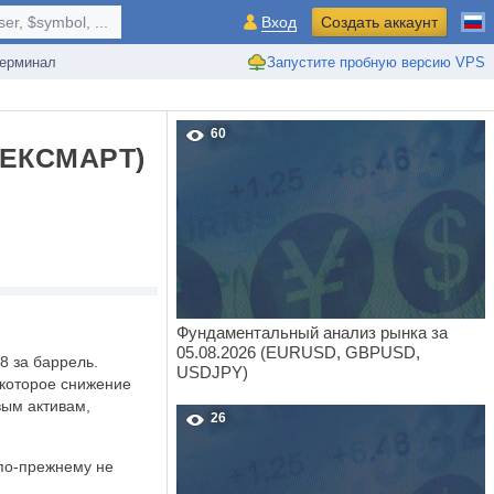
r, $symbol, ...
Вход
Создать аккаунт
ерминал
Запустите пробную версию VPS
60
ЕКСМАРТ)
Фундаментальный анализ рынка за
05.08.2026 (EURUSD, GBPUSD,
8 за баррель.
USDJPY)
екоторое снижение
вым активам,
26
 по-прежнему не