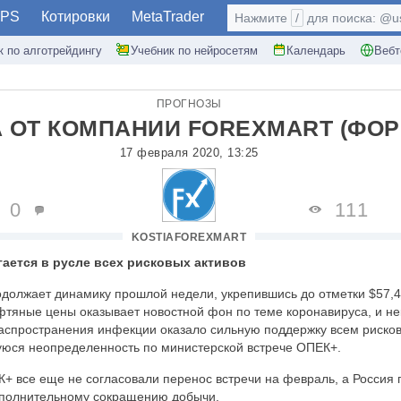
PS
Котировки
MetaTrader
Нажмите
/
для поиска: @use
к по алготрейдингу
Учебник по нейросетям
Календарь
Вебт
ПРОГНОЗЫ
 ОТ КОМПАНИИ FOREXMART (ФОР
17 февраля 2020, 13:25
0
111
KOSTIAFOREXMART
игается в русле всех рисковых активов
должает динамику прошлой недели, укрепившись до отметки $57,4
фтяные цены оказывает новостной фон по теме коронавируса, и н
аспространения инфекции оказало сильную поддержку всем риско
юся неопределенность по министерской встрече ОПЕК+.
К+ все еще не согласовали перенос встречи на февраль, а Россия
дополнительному сокращению добычи.