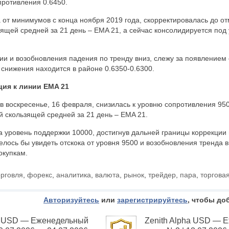
ротивления 0.6450.
от минимумов с конца ноября 2019 года, скорректировалась до отм
ящей средней за 21 день – EMA 21, а сейчас консолидируется под
и и возобновления падения по тренду вниз, слежу за появлением 
снижения находится в районе 0.6350-0.6300.
ция к линии EMA 21
в воскресенье, 16 февраля, снизилась к уровню сопротивления 95
 скользящей средней за 21 день – EMA 21.
 уровень поддержки 10000, достигнув дальней границы коррекции 
елось бы увидеть отскока от уровня 9500 и возобновления тренда в
окупкам.
орговля
,
форекс
,
аналитика
,
валюта
,
рынок
,
трейдер
,
пара
,
торгова
Авторизуйтесь
или
зарегистрируйтесь
, чтобы до
ha USD — Еженедельный
Zenith Alpha USD — 