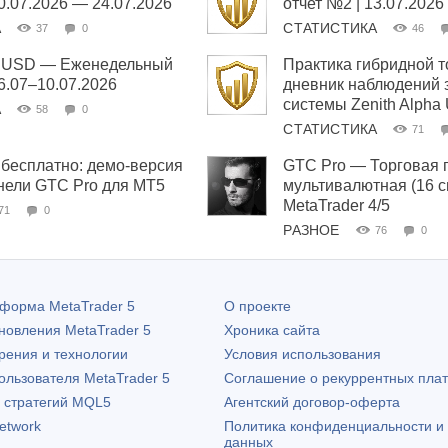
20.07.2026 — 24.07.2026
отчет №2 | 13.07.2026
А
СТАТИСТИКА
37
0
46
ha USD — Еженедельный
Практика гибридной т
06.07–10.07.2026
дневник наблюдений 
системы Zenith Alpha
А
58
0
СТАТИСТИКА
71
бесплатно: демо-версия
GTC Pro — Торговая 
нели GTC Pro для MT5
мультивалютная (16 
MetaTrader 4/5
71
0
РАЗНОЕ
76
0
атформа
MetaTrader 5
О проекте
бновления
MetaTrader 5
Хроника сайта
рения и технологии
Условия использования
пользователя
MetaTrader 5
Соглашение о рекуррентных пла
х стратегий MQL5
Агентский договор-оферта
etwork
Политика конфиденциальности и
данных