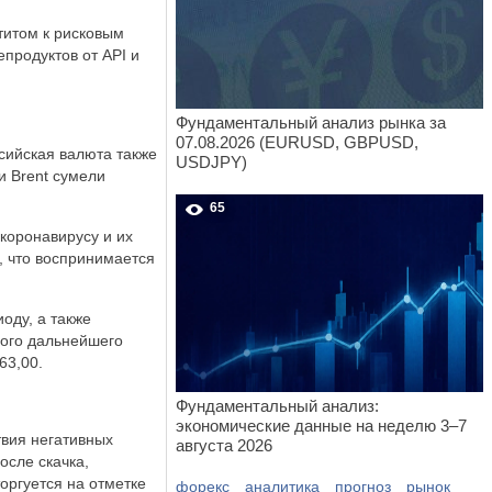
титом к рисковым
продуктов от API и
Фундаментальный анализ рынка за
07.08.2026 (EURUSD, GBPUSD,
сийская валюта также
USDJPY)
и Brent сумели
65
коронавирусу и их
, что воспринимается
оду, а также
рого дальнейшего
 63,00.
Фундаментальный анализ:
экономические данные на неделю 3–7
вия негативных
августа 2026
осле скачка,
оргуется на отметке
форекс
аналитика
прогноз
рынок