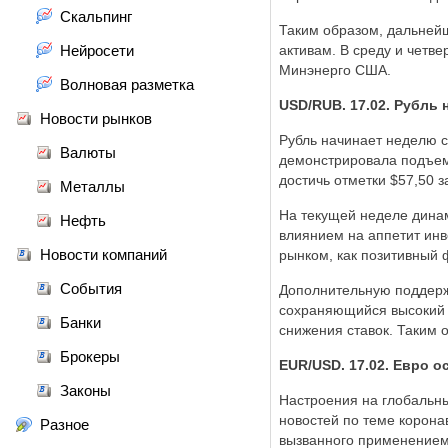
Скальпинг
Таким образом, дальней
Нейросети
активам. В среду и четв
Минэнерго США.
Волновая разметка
USD/RUB. 17.02. Рубль 
Новости рынков
Рубль начинает неделю с
Валюты
демонстрировала подъем,
достичь отметки $57,50 
Металлы
На текущей неделе динам
Нефть
влиянием на аппетит инв
Новости компаний
рынком, как позитивный 
События
Дополнительную поддерж
сохраняющийся высокий с
Банки
снижения ставок. Таким 
Брокеры
EUR/USD. 17.02. Евро 
Законы
Настроения на глобальн
новостей по теме корона
Разное
вызванного применением 