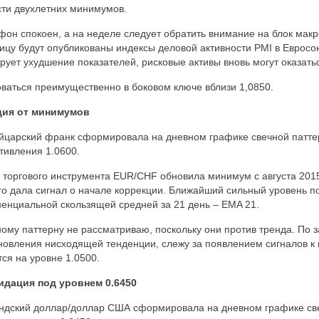
асти двухлетних минимумов.
он спокоен, а на неделе следует обратить внимание на блок мак
ницу будут опубликованы индексы деловой активности PMI в Еврос
рует ухудшение показателей, рисковые активы вновь могут оказат
оваться преимущественно в боковом ключе вблизи 1,0850.
кция от минимумов
йцарский франк сформировала на дневном графике свечной патте
тивления 1.0600.
торгового инструмента EUR/CHF обновила минимум с августа 2015
его дала сигнал о начале коррекции. Ближайший сильный уровень 
оненциальной скользящей средней за 21 день – EMA 21.
ному паттерну не рассматриваю, поскольку они против тренда. По
новления нисходящей тенденции, слежу за появлением сигналов к
ся на уровне 1.0500.
идация под уровнем 0.6450
ндский доллар/доллар США сформировала на дневном графике св