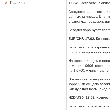
Правила
1,0840, оставаясь в обл
Сегодняшний новостной ф
данных за январь. В пят
статистика продемонстри
Сегодня пара будет торг
EUR/CHF. 17.02. Корре
Валютная пара евро/шве
опорой на уровень сопро
На прошлой неделе цена 
отметки 1.0606, после ч
на 1.0700, у линии эксп
Покупки согласно указан
коррекции ожидаю возоб
Следующая цель находит
NZD/USD. 17.02. Консол
Валютная пара новозела