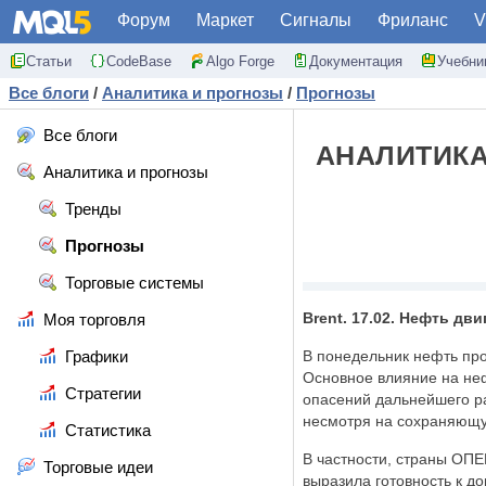
Форум
Маркет
Сигналы
Фриланс
V
Статьи
CodeBase
Algo Forge
Документация
Учебни
Все блоги
/
Аналитика и прогнозы
/
Прогнозы
Все блоги
АНАЛИТИКА
Аналитика и прогнозы
Тренды
Прогнозы
Торговые системы
Brent. 17.02. Нефть дв
Моя торговля
Графики
В понедельник нефть про
Основное влияние на не
Стратегии
опасений дальнейшего р
несмотря на сохраняющу
Статистика
В частности, страны ОПЕ
Торговые идеи
выразила готовность к 