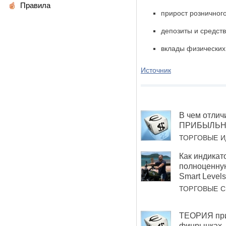
Правила
прирост розничног
депозиты и средств
вклады физических
Источник
В чем отли
ПРИБЫЛЬНО
ТОРГОВЫЕ И
Как индикат
полноценную
Smart Levels
ТОРГОВЫЕ 
ТЕОРИЯ при
финрынках