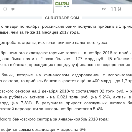
0
119
GURUTRADE COM
, с января по ноябрь, российские банки получили прибыль в 1 три
ольше, чем за те же 11 месяцев 2017 года.
ентробанк страны, исключая влияние валютного курса.
ябрь немного охлаждают горячие головы – в ноябре 2018-го прибы
зад она была почти в 2 раза больше - 177 млрд руб. ЦБ объясня
чета в банках, проходящих процедуру финансового оздоровления.
 банки, которые на финансовом оздоровлении с использова
 сектора, то прибыль банков вырастет ещё на 400 млрд – до 1,7 тр
овского сектора на 1 декабря 2018-го составляют 92 трлн руб. – 
ение рублёвых активов - на 6,021 трлн руб. (на 9,2%), активы 
млрд (на 7,8%). В результате прирост совокупных активов ба
ютной переоценки за январь-ноябрь составил 5,4%.
ского банковского сектора за январь-ноябрь 2018 года:
 нефинансовым организациям вырос на 6%;