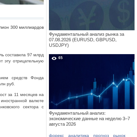
ллион 300 миллиардов
Фундаментальный анализ рынка за
07.08.2026 (EURUSD, GBPUSD,
USDJPY)
ль составила 97 млрд
65
ет эту отрицательную
нием средств Фонда
лн руб.
рост за 11 месяцев на
в иностранной валюте
нковского сектора с
Фундаментальный анализ:
экономические данные на неделю 3–7
августа 2026
форекс
аналитика
прогноз
рынок