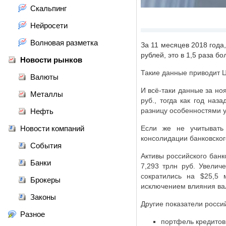
Скальпинг
Нейросети
Волновая разметка
За 11 месяцев 2018 года
рублей, это в 1,5 раза б
Новости рынков
Такие данные приводит Ц
Валюты
И всё-таки данные за но
Металлы
руб., тогда как год на
разницу особенностями у
Нефть
Новости компаний
Если же не учитывать
консолидации банковского
События
Активы российского банк
Банки
7,293 трлн руб. Увелич
сократились на $25,5 
Брокеры
исключением влияния вал
Законы
Другие показатели россий
Разное
портфель кредитов