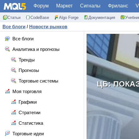
Форум
Маркет
Сигналы
Фриланс
V
Статьи
CodeBase
Algo Forge
Документация
Учебни
Все блоги
/
Новости рынков
Все блоги
Аналитика и прогнозы
Тренды
Прогнозы
Торговые системы
ЦБ: ПОКА
Моя торговля
Графики
Стратегии
Статистика
Торговые идеи