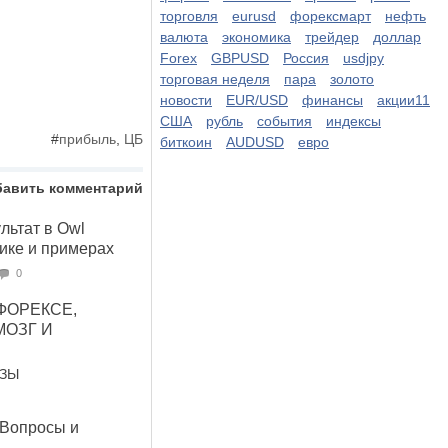
торговля
eurusd
форексмарт
нефть
валюта
экономика
трейдер
доллар
Forex
GBPUSD
Россия
usdjpy
торговая неделя
пара
золото
новости
EUR/USD
финансы
акции11
США
рубль
события
индексы
#
прибыль
,
ЦБ
биткоин
AUDUSD
евро
бавить комментарий
льтат в Owl
тике и примерах
0
 ФОРЕКСЕ,
МОЗГ И
ОЗЫ
 Вопросы и