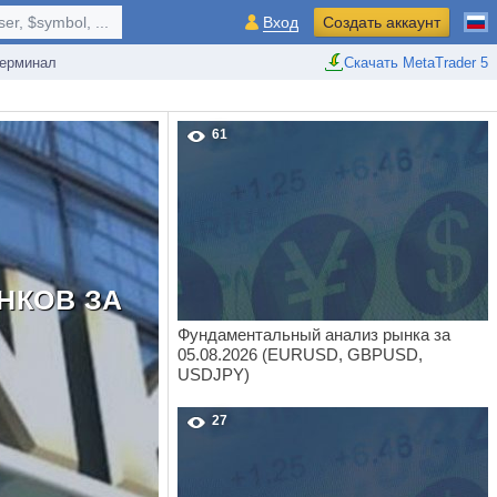
r, $symbol, ...
Вход
Создать аккаунт
ерминал
Скачать MetaTrader 5
61
НКОВ ЗА
Фундаментальный анализ рынка за
05.08.2026 (EURUSD, GBPUSD,
USDJPY)
27