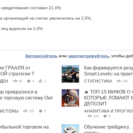
о кредитования составил 21,4%;
а организаций на счетах увеличились на 2,5%;
 лиц выросли на 2,4%.
Авторизуйтесь
или
зарегистрируйтесь
, чтобы до
чие ГРААЛЯ от
Как формируется резу
Й стратегии ?
Smart Levels: на прак
ДЕИ
СТАТИСТИКА
62
4
1
130
ор превратился в
🔥 ТОП-15 МИФОВ О
 торговую систему Owl
КОТОРЫЕ ЛОМАЮТ 
ДЕПОЗИТ
СИСТЕМЫ
АНАЛИТИКА И ПРОГН
137
0
116
0
быльной торговли на
Обучение трейдингу .
ответы...