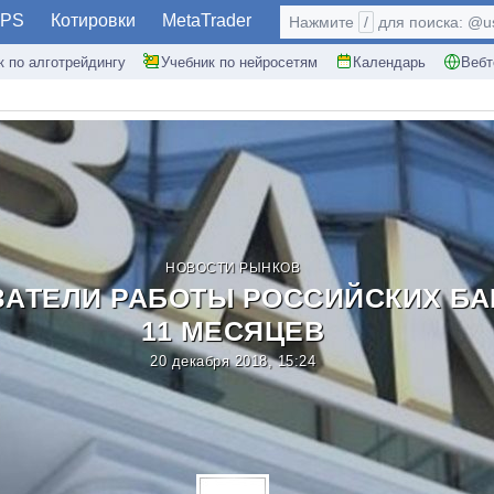
PS
Котировки
MetaTrader
Нажмите
/
для поиска: @use
к по алготрейдингу
Учебник по нейросетям
Календарь
Вебт
НОВОСТИ РЫНКОВ
ЗАТЕЛИ РАБОТЫ РОССИЙСКИХ БА
11 МЕСЯЦЕВ
20 декабря 2018, 15:24