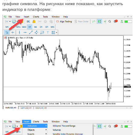
графике символа. На рисунках ниже показано, как запустить
индикатор в платформе: