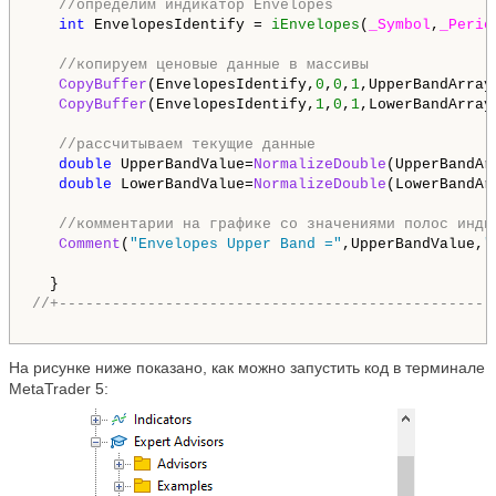
//определим индикатор Envelopes
int
 EnvelopesIdentify = 
iEnvelopes
(
_Symbol
,
_Perio
//копируем ценовые данные в массивы
CopyBuffer
(EnvelopesIdentify,
0
,
0
,
1
,UpperBandArray)
CopyBuffer
(EnvelopesIdentify,
1
,
0
,
1
,LowerBandArray)
//рассчитываем текущие данные
double
 UpperBandValue=
NormalizeDouble
(UpperBandAr
double
 LowerBandValue=
NormalizeDouble
(LowerBandAr
//комментарии на графике со значениями полос инди
Comment
(
"Envelopes Upper Band ="
,UpperBandValue,
"
На рисунке ниже показано, как можно запустить код в терминале
MetaTrader 5: