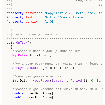
//|                                  Copyright 2022,
//|                                             http
//+-------------------------------------------------
#property 
copyright
"Copyright 2022, MetaQuotes Ltd.
#property 
link
"https://www.mql5.com"
#property 
version
"1.00"
//+-------------------------------------------------
//| Тиковая функция эксперта                        
//+-------------------------------------------------
void
OnTick
()

  {

//создадим массив для ценовых данных
MqlRates
 PriceInfo[];

//установим сортировку от текущего дня к более ст
ArraySetAsSeries
(PriceInfo, 
true
);

//копируем данные в массив
int
 Data = 
CopyRates
(
Symbol
(), 
Period
 (), 
0
, 
Bars
//создадим два массива для значений верхней и ниж
double
 UpperBandArray[];

double
 LowerBandArray[];
