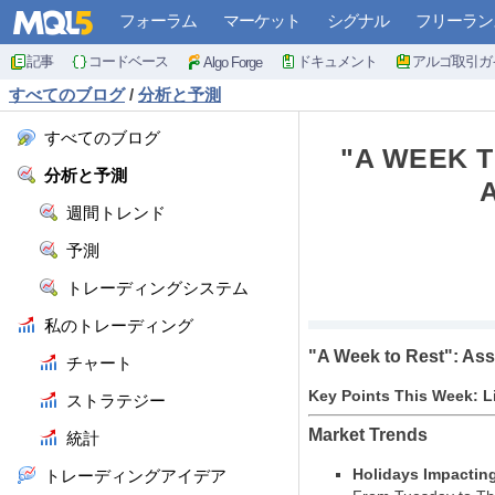
フォーラム
マーケット
シグナル
フリーラン
記事
コードベース
ドキュメント
アルゴ取引ガ
Algo Forge
すべてのブログ
/
分析と予測
すべてのブログ
"A WEEK T
分析と予測
週間トレンド
予測
トレーディングシステム
私のトレーディング
"A Week to Rest": Ass
チャート
Key Points This Week: L
ストラテジー
Market Trends
統計
Holidays Impacting
トレーディングアイデア