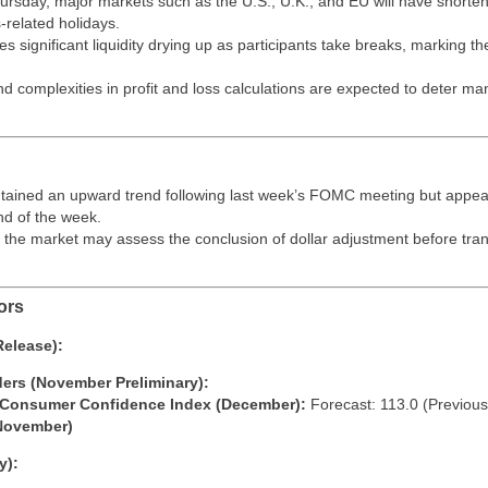
rsday, major markets such as the U.S., U.K., and EU will have shorten
-related holidays.
 significant liquidity drying up as participants take breaks, marking the
d complexities in profit and loss calculations are expected to deter ma
ntained an upward trend following last week’s FOMC meeting but appe
nd of the week.
 the market may assess the conclusion of dollar adjustment before trans
ors
Release):
ers (November Preliminary):
 Consumer Confidence Index (December):
Forecast: 113.0 (Previous
November)
y):