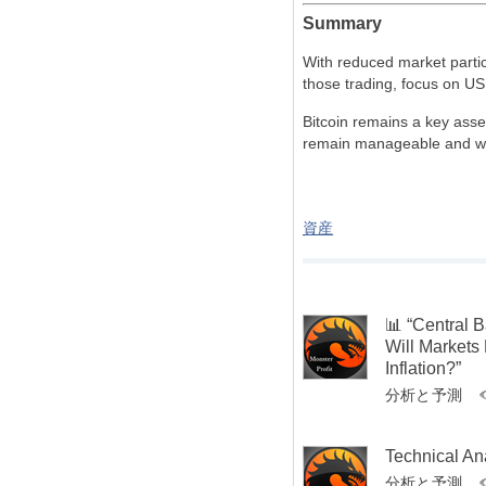
Summary
With reduced market partici
those trading, focus on US
Bitcoin remains a key asse
remain manageable and wel
資産
📊 “Central
Will Markets
Inflation?”
分析と予測
Technical An
分析と予測