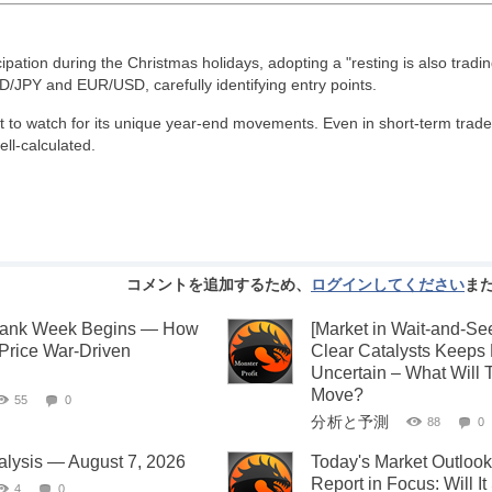
pation during the Christmas holidays, adopting a "resting is also tradin
D/JPY and EUR/USD, carefully identifying entry points.
t to watch for its unique year-end movements. Even in short-term trade
l-calculated.
コメントを追加するため、
ログインしてください
ま
 Bank Week Begins — How
[Market in Wait-and-Se
 Price War-Driven
Clear Catalysts Keeps 
Uncertain – What Will T
Move?
55
0
分析と予測
88
0
alysis — August 7, 2026
Today's Market Outloo
Report in Focus: Will I
4
0