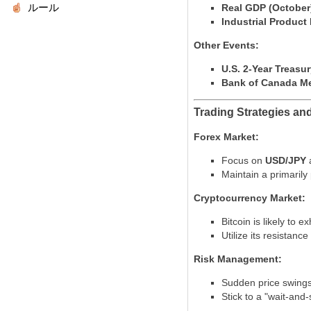
ルール
Real GDP (October
Industrial Product
Other Events:
U.S. 2-Year Treasu
Bank of Canada Me
Trading Strategies an
Forex Market:
Focus on
USD/JPY
Maintain a primarily
Cryptocurrency Market:
Bitcoin is likely to
Utilize its resistance
Risk Management:
Sudden price swings a
Stick to a "wait-and