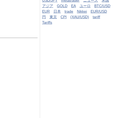
USD/JPY
metatrader
ニュース
米国
アジア
GOLD
EA
ユーロ
BTC/USD
EUR
日本
trade
Nikkei
EUR/USD
円
東京
CPI
(XAU/USD)
tariff
Tariffs