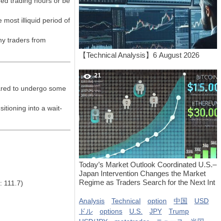
ed trading hours or be
 most illiquid period of
ny traders from
【Technical Analysis】6 August 2026
21
ared to undergo some
itioning into a wait-
Today’s Market Outlook Coordinated U.S.–
Japan Intervention Changes the Market
Regime as Traders Search for the Next Int
: 111.7)
Analysis
Technical
option
中国
USD
ドル
options
U.S.
JPY
Trump