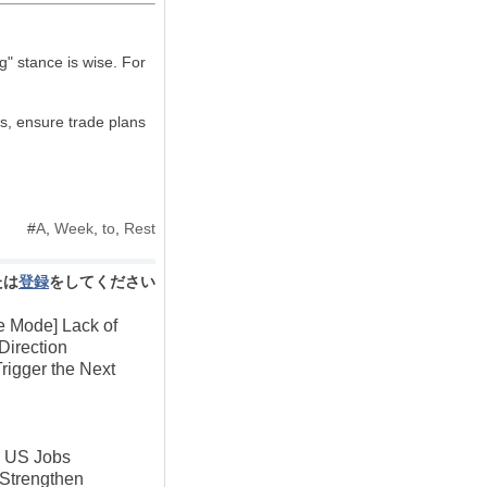
g" stance is wise. For
s, ensure trade plans
#
A
,
Week
,
to
,
Rest
たは
登録
をしてください
e Mode] Lack of
Direction
rigger the Next
k US Jobs
t Strengthen