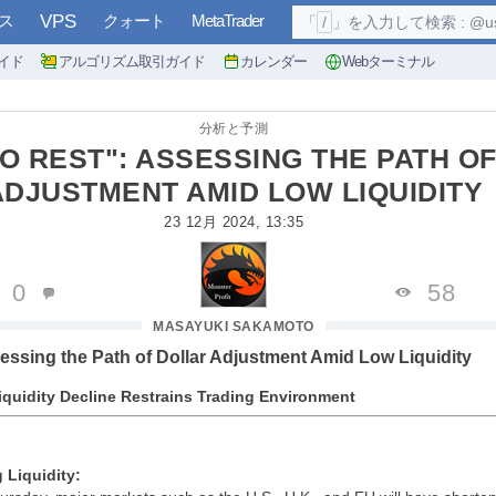
ス
VPS
クォート
MetaTrader
「
/
」を入力して検索 : @user, 
イド
アルゴリズム取引ガイド
カレンダー
Webターミナル
分析と予測
O REST": ASSESSING THE PATH O
ADJUSTMENT AMID LOW LIQUIDITY
23 12月 2024, 13:35
0
58
MASAYUKI SAKAMOTO
essing the Path of Dollar Adjustment Amid Low Liquidity
iquidity Decline Restrains Trading Environment
 Liquidity: