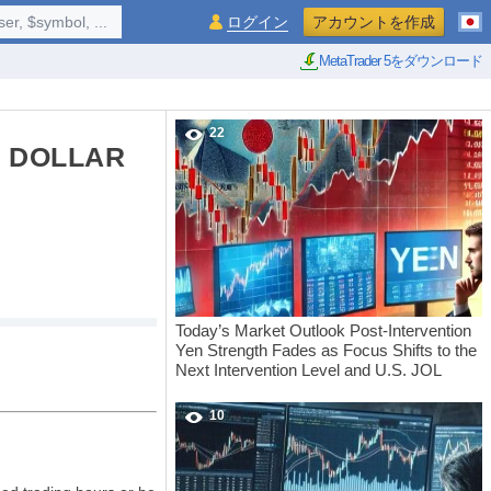
$symbol, ...
ログイン
アカウントを作成
MetaTrader 5をダウンロード
22
F DOLLAR
Today’s Market Outlook Post-Intervention
Yen Strength Fades as Focus Shifts to the
Next Intervention Level and U.S. JOL
10