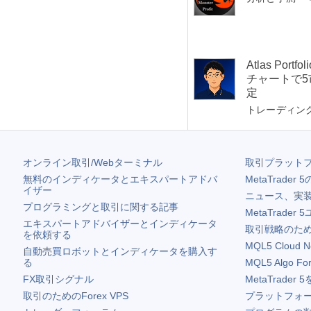
Atlas Por
チャートで
定
トレーディン
オンライン取引/Webターミナル
取引プラット
無料のインディケータとエキスパートアドバ
MetaTrader 5
イザー
ニュース、実
プログラミングと取引に関する記事
MetaTrader 5
エキスパートアドバイザーとインディケータ
取引戦略のため
を依頼する
MQL5 Cloud N
自動売買ロボットとインディケータを購入す
る
MQL5 Algo Fo
FX取引シグナル
MetaTrader 5
取引のためのForex VPS
プラットフォ