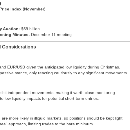
)
 Price Index (November)
ry Auction:
$69 billion
eting Minutes:
December 11 meeting
d Considerations
and
EUR/USD
given the anticipated low liquidity during Christmas.
 passive stance, only reacting cautiously to any significant movements.
 exhibit independent movements, making it worth close monitoring.
 to low liquidity impacts for potential short-term entries.
re more likely in illiquid markets, so positions should be kept light.
-see" approach, limiting trades to the bare minimum.