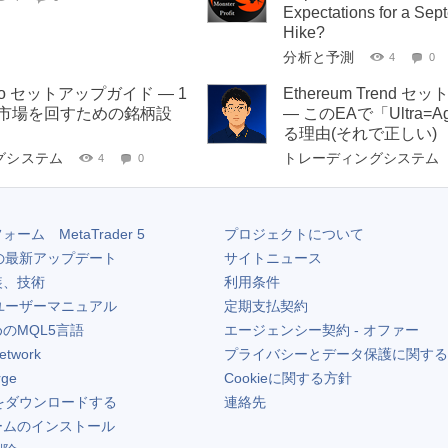
Expectations for a Se
Hike?
分析と予測
4
0
tfolio セットアップガイド — 1
Ethereum Trend 
5市場を回すための銘柄設
— このEAで「Ultra=Ag
る理由(それで正しい)
グシステム
トレーディングシステム
4
0
フォーム
MetaTrader 5
プロジェクトについて
の最新アップデート
サイトニュース
装、技術
利用条件
ユーザーマニュアル
定期支払契約
のMQL5言語
エージェンシー契約 - オファー
etwork
プライバシーとデータ保護に関する
rge
Cookieに関する方針
をダウンロードする
連絡先
ームのインストール