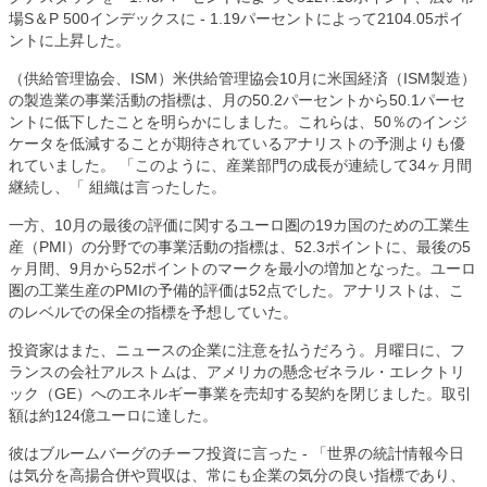
場
S
＆
P 500
インデックスに
- 1.19
パーセントによって
2104.05
ポイ
ントに上昇した。
（供給管理協会、
ISM
）米供給管理協会
10
月に米国経済（
ISM
製造）
の製造業の事業活動の指標は、月の
50.2
パーセントから
50.1
パーセ
ントに低下したことを明らかにしました。これらは、
50
％のインジ
ケータを低減することが期待されているアナリストの予測よりも優
れていました。
「このように、産業部門の成長が連続して
34
ヶ月間
継続し、「
組織は言ったした。
一方、
10
月の最後の評価に関するユーロ圏の
19
カ国のための工業生
産（
PMI
）​​の分野での事業活動の指標は、
52.3
ポイントに、最後の
5
ヶ月間、
9
月から
52
ポイントのマークを最小の増加となった。ユーロ
圏の工業生産の
PMI
の予備的評価は
52
点でした。アナリストは、こ
のレベルでの保全の指標を予想していた。
投資家はまた、ニュースの企業に注意を払うだろう。月曜日に、フ
ランスの会社アルストムは、アメリカの懸念ゼネラル・エレクトリ
ック（
GE
）へのエネルギー事業を売却する契約を閉じました。取引
額は約
124
億ユーロに達した。
彼はブルームバーグのチーフ投資に言った
-
「世界の統計情報今日
は気分を高揚合併や買収は、常にも企業の気分の良い指標であり、