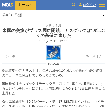
ホーム
ログイン
分析と予測
分析と予測
米国の交換がプラス圏に閉鎖、ナスダックは15年ぶ
りの高値に達した
3 11月 2015, 12:41
0
397
KADZE
株式市場のアナリストは、価格の成長は米国の大企業の合併や買収
のニュースに関連していると考えている。
米国株式はナスダックはデータ交換に応じて、取引の
15
年間におけ
る日レベルをピークに達し、正内部統計なか
0,9-1,45
％以内月曜日に
上昇した。
ダウ工業株平均は
0.94
パーセント増
- 17,828.76
ポイントに、ハイテ
クナスダックを
- 1.45
パーセントによって
5127.15
ポイント、広い市