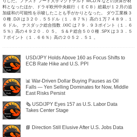
りした。ファスト
フード大手マクドナルド
MCD.N
などの決算が材
料となったほか、ドラギ欧州中央銀行（
ＥＣＢ）総裁が１２月の追
加緩和の可能性を示唆したことも手がかりとなった。
ダウ工業株３
０種
.DJI
は３２０．５５ドル（１．８７％）高の１万７４８９．１
６
ドル。
ナスダック総合指数
.IXIC
は７９．９３ポイント（１．６
５％）高の４９２０．０
５。
Ｓ＆Ｐ総合５００種
.SPX
は３３．５
７ポイント（１．６６％）高の２０５２．５１
。
USD/JPY Holds Above 160 as Focus Shifts to
ECB Rate Hike and U.S. PPI
📊 War-Driven Dollar Buying Pauses as Oil
Falls — Yen Selling Dominates for Now, Middle
East Risks Persist
🗞️ USD/JPY Eyes 157 as U.S. Labor Data
Takes Center Stage
📘 Direction Still Elusive After U.S. Jobs Data