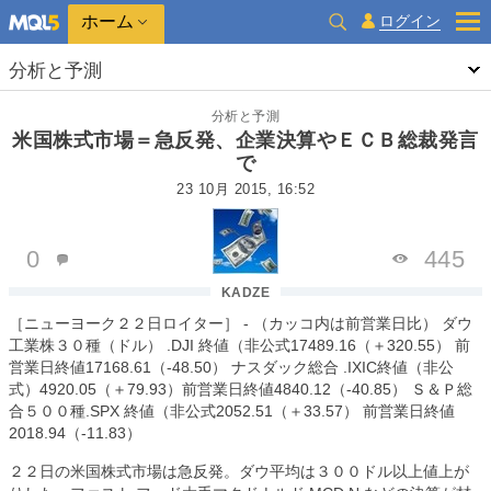
ホーム
ログイン
分析と予測
分析と予測
米国株式市場＝急反発、企業決算やＥＣＢ総裁発言
で
23 10月 2015, 16:52
0
445
KADZE
［ニューヨーク２２日ロイター］
-
（カッコ内は前営業日比）
ダウ
工業株３０種（ドル）
.DJI
終値（非公式
17489.16
（＋
320.55
）
前
営業日終値
17168.61
（
‐48.50
）
ナスダック総合
.IXIC
終値（非公
式）
4920.05
（＋
79.93
）前営業日終値
4840.12
（
‐40.85
）
Ｓ＆Ｐ総
合５００種
.SPX
終値（非公式
2052.51
（＋
33.57
）
前営業日終値
2018.94
（
‐11.83
）
２２日の米国株式市場は急反発。ダウ平均は３００ドル以上値上が