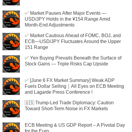
✅ Market Pauses After Major Events —
USD/JPY Holds in the ¥154 Range Amid
Month-End Adjustments
✅ Market Cautious Ahead of FOMC, BOJ, and
ECB—USD/JPY Fluctuates Around the Upper
151 Range
✅ Yen Buying Prevails Beneath the Surface of
Stock Gains — Triple Risks Cap Upside
✅ [June 6 FX Market Summary] Weak ADP
Fuels Dollar Selling｜All Eyes on ECB Meeting
and Lagarde Press Conference !
🇺🇸 Trump-Led Trade Diplomacy: Caution
Toward Short-Term Noise in FX Markets
ECB Meeting & US GDP Report – A Pivotal Day
for the Euro