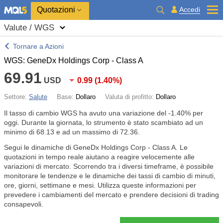
Quotazioni
Accedi
Valute / WGS
Tornare a Azioni
WGS: GeneDx Holdings Corp - Class A
69.91
USD
0.99
(
1.40%
)
Settore:
Salute
Base:
Dollaro
Valuta di profitto:
Dollaro
Il tasso di cambio WGS ha avuto una variazione del
-1.40%
per
oggi. Durante la giornata, lo strumento è stato scambiato ad un
minimo di 68.13 e ad un massimo di 72.36.
Segui le dinamiche di GeneDx Holdings Corp - Class A. Le
quotazioni in tempo reale aiutano a reagire velocemente alle
variazioni di mercato. Scorrendo tra i diversi timeframe, è possibile
monitorare le tendenze e le dinamiche dei tassi di cambio di minuti,
ore, giorni, settimane e mesi. Utilizza queste informazioni per
prevedere i cambiamenti del mercato e prendere decisioni di trading
consapevoli.