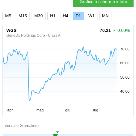
Grafico a schermo intero
M5
M15
M30
H1
H4
D1
W1
MN
WGS
70.21
0.00%
GeneDx Holdings Corp - Class A
Intervallo Giornaliero