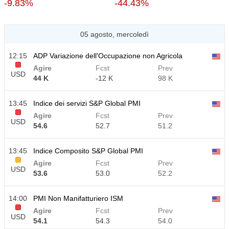
-9.83%
-44.43%
05 agosto, mercoledì
12:15
ADP Variazione dell'Occupazione non Agricola
Agire
Fcst
Prev
USD
44 K
-12 K
98 K
13:45
Indice dei servizi S&P Global PMI
Agire
Fcst
Prev
USD
54.6
52.7
51.2
13:45
Indice Composito S&P Global PMI
Agire
Fcst
Prev
USD
53.6
53.0
52.2
14:00
PMI Non Manifatturiero ISM
Agire
Fcst
Prev
USD
54.1
54.3
54.0