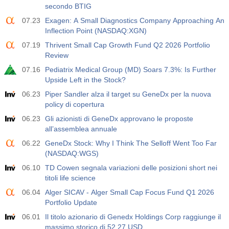
USD
secondo BTIG
07.23
Exagen: A Small Diagnostics Company Approaching An
Inflection Point (NASDAQ:XGN)
07.19
Thrivent Small Cap Growth Fund Q2 2026 Portfolio
Review
07.16
Pediatrix Medical Group (MD) Soars 7.3%: Is Further
Upside Left in the Stock?
06.23
Piper Sandler alza il target su GeneDx per la nuova
policy di copertura
06.23
Gli azionisti di GeneDx approvano le proposte
all’assemblea annuale
06.22
GeneDx Stock: Why I Think The Selloff Went Too Far
(NASDAQ:WGS)
06.10
TD Cowen segnala variazioni delle posizioni short nei
titoli life science
06.04
Alger SICAV - Alger Small Cap Focus Fund Q1 2026
Portfolio Update
06.01
Il titolo azionario di Genedx Holdings Corp raggiunge il
massimo storico di 52,27 USD