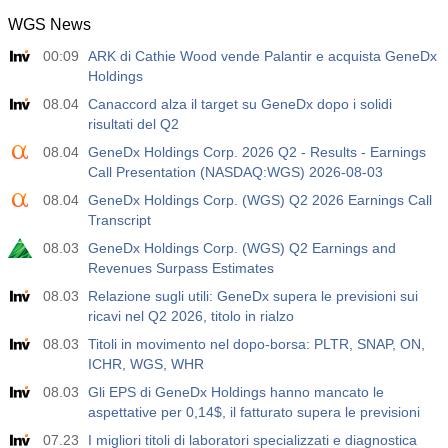
WGS News
14:00
ISM Occupazione Non Manifatturiero
00:09
ARK di Cathie Wood vende Palantir e acquista GeneDx
Agire
Fcst
Prev
USD
Holdings
47.4
51.9
51.2
08.04
Canaccord alza il target su GeneDx dopo i solidi
risultati del Q2
14:00
Prezzi Pagati Non Manifatturieri ISM
Agire
Fcst
Prev
08.04
GeneDx Holdings Corp. 2026 Q2 - Results - Earnings
USD
70.3
62.0
67.7
Call Presentation (NASDAQ:WGS) 2026-08-03
08.04
GeneDx Holdings Corp. (WGS) Q2 2026 Earnings Call
14:30
Variazione delle Scorte di Petrolio Greggio EIA
Transcript
Agire
Fcst
Prev
08.03
GeneDx Holdings Corp. (WGS) Q2 Earnings and
USD
2.479 M
-1.257 M
-7.167 M
Revenues Surpass Estimates
08.03
Relazione sugli utili: GeneDx supera le previsioni sui
14:30
Variazione delle Scorte di Petrolio Greggio EIA
ricavi nel Q2 2026, titolo in rialzo
Cushing
08.03
Titoli in movimento nel dopo-borsa: PLTR, SNAP, ON,
USD
Agire
Fcst
Prev
ICHR, WGS, WHR
2.356 M
0.417 M
-0.771 M
08.03
Gli EPS di GeneDx Holdings hanno mancato le
aspettative per 0,14$, il fatturato supera le previsioni
20:05
Discorso del Governatore della Fed Cook
07.23
I migliori titoli di laboratori specializzati e diagnostica
Agire
Fcst
Prev