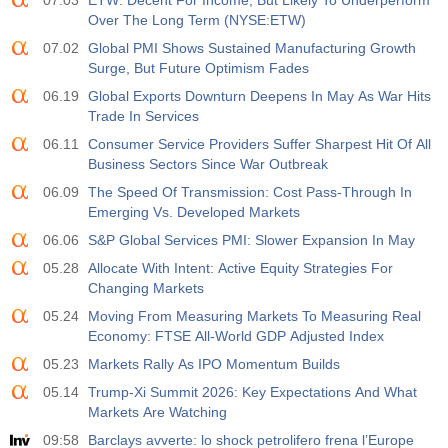
07.03
ETW: Decent For Income, But Likely To Underperform
Over The Long Term (NYSE:ETW)
07.02
Global PMI Shows Sustained Manufacturing Growth
Surge, But Future Optimism Fades
06.19
Global Exports Downturn Deepens In May As War Hits
Trade In Services
06.11
Consumer Service Providers Suffer Sharpest Hit Of All
Business Sectors Since War Outbreak
06.09
The Speed Of Transmission: Cost Pass-Through In
Emerging Vs. Developed Markets
06.06
S&P Global Services PMI: Slower Expansion In May
05.28
Allocate With Intent: Active Equity Strategies For
Changing Markets
05.24
Moving From Measuring Markets To Measuring Real
Economy: FTSE All-World GDP Adjusted Index
05.23
Markets Rally As IPO Momentum Builds
05.14
Trump-Xi Summit 2026: Key Expectations And What
Markets Are Watching
09:58
Barclays avverte: lo shock petrolifero frena l’Europe