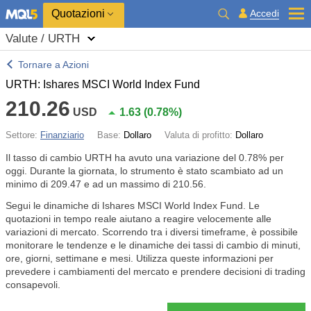
Quotazioni
Accedi
Valute / URTH
Tornare a Azioni
URTH: Ishares MSCI World Index Fund
210.26
USD
1.63
(
0.78%
)
Settore:
Finanziario
Base:
Dollaro
Valuta di profitto:
Dollaro
Il tasso di cambio URTH ha avuto una variazione del
0.78%
per
oggi. Durante la giornata, lo strumento è stato scambiato ad un
minimo di 209.47 e ad un massimo di 210.56.
Segui le dinamiche di Ishares MSCI World Index Fund. Le
quotazioni in tempo reale aiutano a reagire velocemente alle
variazioni di mercato. Scorrendo tra i diversi timeframe, è possibile
monitorare le tendenze e le dinamiche dei tassi di cambio di minuti,
ore, giorni, settimane e mesi. Utilizza queste informazioni per
prevedere i cambiamenti del mercato e prendere decisioni di trading
consapevoli.