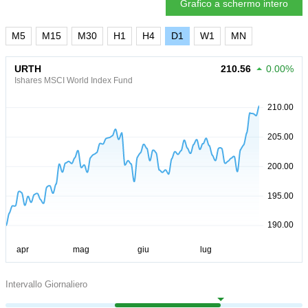
Grafico a schermo intero
M5
M15
M30
H1
H4
D1
W1
MN
URTH
210.56
0.00%
Ishares MSCI World Index Fund
Intervallo Giornaliero