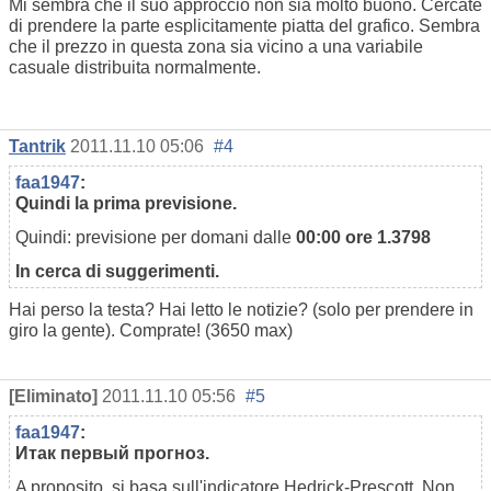
Mi sembra che il suo approccio non sia molto buono. Cercate
di prendere la parte esplicitamente piatta del grafico. Sembra
che il prezzo in questa zona sia vicino a una variabile
casuale distribuita normalmente.
Tantrik
2011.11.10 05:06
#4
faa1947
:
Quindi la prima previsione
.
Quindi: previsione per domani dalle
00:00 ore 1.3798
In cerca di suggerimenti.
Hai perso la testa? Hai letto le notizie? (solo per prendere in
giro la gente). Comprate! (3650 max)
[Eliminato]
2011.11.10 05:56
#5
faa1947
:
Итак первый прогноз
.
A proposito, si basa sull'indicatore Hedrick-Prescott. Non