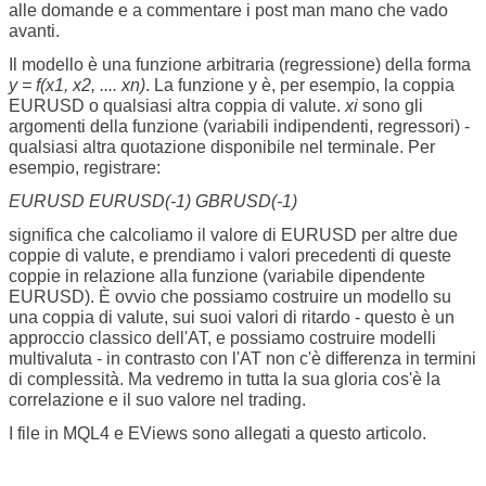
alle domande e a commentare i post man mano che vado
avanti.
Il modello è una funzione arbitraria (regressione) della forma
y = f(x1, x2, .... xn)
. La funzione y è, per esempio, la coppia
EURUSD o qualsiasi altra coppia di valute.
xi
sono gli
argomenti della funzione (variabili indipendenti, regressori) -
qualsiasi altra quotazione disponibile nel terminale. Per
esempio, registrare:
EURUSD EURUSD(-1) GBRUSD(-1)
significa che calcoliamo il valore di EURUSD per altre due
coppie di valute, e prendiamo i valori precedenti di queste
coppie in relazione alla funzione (variabile dipendente
EURUSD). È ovvio che possiamo costruire un modello su
una coppia di valute, sui suoi valori di ritardo - questo è un
approccio classico dell'AT, e possiamo costruire modelli
multivaluta - in contrasto con l'AT non c'è differenza in termini
di complessità. Ma vedremo in tutta la sua gloria cos'è la
correlazione e il suo valore nel trading.
I file in MQL4 e EViews sono allegati a questo articolo.