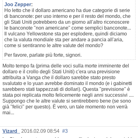
Joo Zepper
:
Ho letto che il dollaro americano ha due categorie di serie
di banconote: per uso interno e per il resto del mondo, che
gli Stati Uniti potrebbero da un giorno all'altro riconoscere
le banconote "non americane" come semplici banconote...
Il vulcano Yellowstone sta per esplodere, quindi diciamo
che la valuta mondiale sta per andare a pancia all'aria,
come si sentiranno le altre valute del mondo?
Per favore, parlate più forte, signori.
Molto tempo fa (prima delle voci sulla morte imminente del
dollaro e il crollo degli Stati Uniti) c'era una previsione
attribuita a Vanga che il dollaro sarebbe stato presto
svalutato e lo yuan avrebbe dominato il mondo (e i gabinetti
sarebbero stati tappezzati di dollari). Questa "previsione" è
stata poi replicata molto felicemente negli anni successivi ....
Suppongo che le altre valute si sentirebbero bene (se sono
già "felici" per questo). È vero, un tale momento non verrà
mai...
Vizard_
2016.02.09 08:54
#3